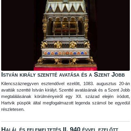
István király szentté avatása és a Szent Jobb
Kilencszáznegyven esztendővel ezelőtt, 1083. augusztus 20-án
avatták szentté István királyt. Szentté avatásának és a Szent Jobb
megtalálásának körülményeiről egy XII. század elején íródott,
Hartvik püspök által megfogalmazott legenda számol be egyedül
részletesen.
Halál és felemeltetés II. 940 évvel ezelőtt