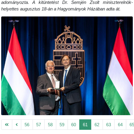
adományozta. A kitüntetést
Dr. Semjén Zsolt miniszterelnök-
helyettes augusztus 18-án a Hagyományok Házában
adta át.
56
57
58
59
60
61
62
63
64
6