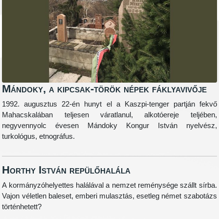
Mándoky, a kipcsak-török népek fáklyavivője
1992. augusztus 22-én hunyt el a Kaszpi-tenger partján fekvő
Mahacskalában teljesen váratlanul, alkotóereje teljében,
negyvennyolc évesen Mándoky Kongur István nyelvész,
turkológus, etnográfus.
Horthy István repülőhalála
A kormányzóhelyettes halálával a nemzet reménysége szállt sírba.
Vajon véletlen baleset, emberi mulasztás, esetleg német szabotázs
történhetett?