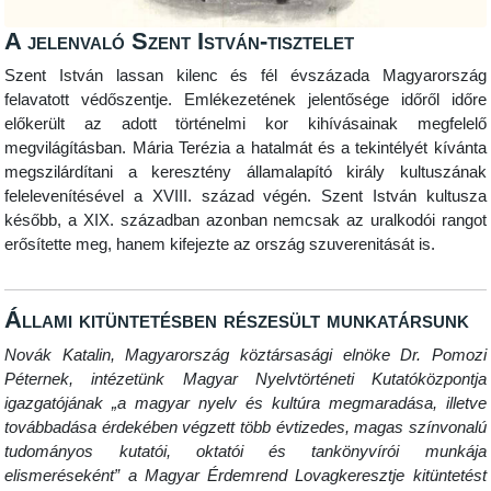
A jelenvaló Szent István-tisztelet
Szent István lassan kilenc és fél évszázada Magyarország
felavatott védőszentje. Emlékezetének jelentősége időről időre
előkerült az adott történelmi kor kihívásainak megfelelő
megvilágításban. Mária Terézia a hatalmát és a tekintélyét kívánta
megszilárdítani a keresztény államalapító király kultuszának
felelevenítésével a XVIII. század végén. Szent István kultusza
később, a XIX. században azonban nemcsak az uralkodói rangot
erősítette meg, hanem kifejezte az ország szuverenitását is.
Állami kitüntetésben részesült munkatársunk
Novák Katalin, Magyarország köztársasági elnöke Dr. Pomozi
Péternek, intézetünk Magyar Nyelvtörténeti Kutatóközpontja
igazgatójának „a magyar nyelv és kultúra megmaradása, illetve
továbbadása érdekében végzett több évtizedes, magas színvonalú
tudományos kutatói, oktatói és tankönyvírói munkája
elismeréseként” a Magyar Érdemrend Lovagkeresztje kitüntetést