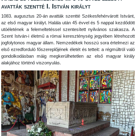
avatták szentté I. István királyt
1083. augusztus 20-án avatták szentté Székesfehérvárott Istvánt,
az első magyar királyt. Halála után 45 évvel és 5 nappal kezdődött
utóéletének a felemeltetéssel szentesített nyilvános szakasza. A
Szent István-i életmű a római kereszténység jegyében létrehozott
jogfolytonos magyar állam. Nemzedékek hosszú sora értelmezi az
első ezredforduló főszereplőjének életét és tetteit: a régmúltról való
gondolkodásban máig megkerülhetetlen az első magyar király
alakjához történő viszonyulás.