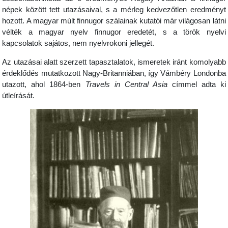
népek között tett utazásaival, s a mérleg kedvezőtlen eredményt
hozott. A magyar múlt finnugor szálainak kutatói már világosan látni
vélték a magyar nyelv finnugor eredetét, s a török nyelvi
kapcsolatok sajátos, nem nyelvrokoni jellegét.
Az utazásai alatt szerzett tapasztalatok, ismeretek iránt komolyabb
érdeklődés mutatkozott Nagy-Britanniában, így Vámbéry Londonba
utazott, ahol 1864-ben
Travels in Central Asia
címmel adta ki
útleírását.