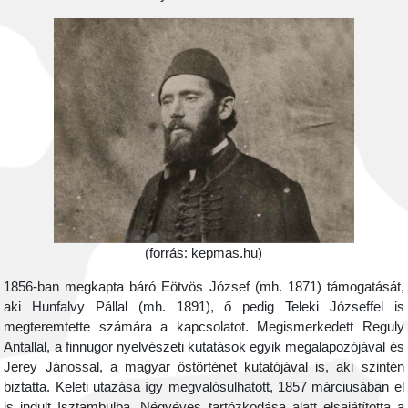
(forrás: kepmas.hu)
1856-ban megkapta báró Eötvös József (mh. 1871) támogatását,
aki Hunfalvy Pállal (mh. 1891), ő pedig Teleki Józseffel is
megteremtette számára a kapcsolatot. Megismerkedett Reguly
Antallal, a finnugor nyelvészeti kutatások egyik megalapozójával és
Jerey Jánossal, a magyar őstörténet kutatójával is, aki szintén
biztatta. Keleti utazása így megvalósulhatott, 1857 márciusában el
is indult Isztambulba. Négyéves tartózkodása alatt elsajátította a