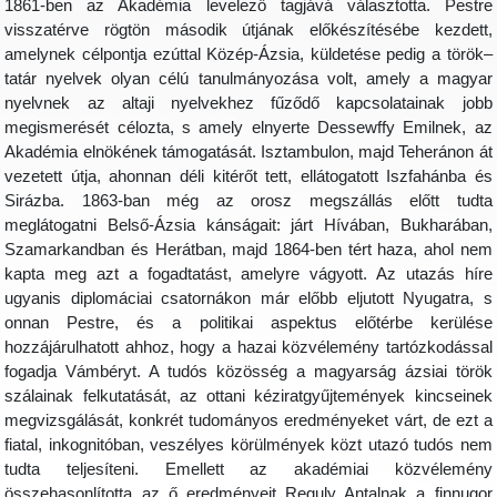
1861-ben az Akadémia levelező tagjává választotta. Pestre
visszatérve rögtön második útjának előkészítésébe kezdett,
amelynek célpontja ezúttal Közép-Ázsia, küldetése pedig a török–
tatár nyelvek olyan célú tanulmányozása volt, amely a magyar
nyelvnek az altaji nyelvekhez fűződő kapcsolatainak jobb
megismerését célozta, s amely elnyerte Dessewffy Emilnek, az
Akadémia elnökének támogatását. Isztambulon, majd Teheránon át
vezetett útja, ahonnan déli kitérőt tett, ellátogatott Iszfahánba és
Sirázba. 1863-ban még az orosz megszállás előtt tudta
meglátogatni Belső-Ázsia kánságait: járt Hívában, Bukharában,
Szamarkandban és Herátban, majd 1864-ben tért haza, ahol nem
kapta meg azt a fogadtatást, amelyre vágyott. Az utazás híre
ugyanis diplomáciai csatornákon már előbb eljutott Nyugatra, s
onnan Pestre, és a politikai aspektus előtérbe kerülése
hozzájárulhatott ahhoz, hogy a hazai közvélemény tartózkodással
fogadja Vámbéryt. A tudós közösség a magyarság ázsiai török
szálainak felkutatását, az ottani kéziratgyűjtemények kincseinek
megvizsgálását, konkrét tudományos eredményeket várt, de ezt a
fiatal, inkognitóban, veszélyes körülmények közt utazó tudós nem
tudta teljesíteni. Emellett az akadémiai közvélemény
összehasonlította az ő eredményeit Reguly Antalnak a finnugor