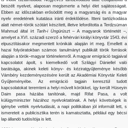
beszélt nyelvet, alaposan megismerte a helyi élet sajátosságait.
Ebben az időszakban erősödött meg a magyarság és a magyar
nyelv eredetének kutatása iránti érdeklődése. Itteni tartózkodása
alatt német–török szótárt készített, illetve lefordította a Terdzsüman
Mahmud által írt
Tarih-i Üngürüsz
t – A magyarok történetét –,
amelyet a XVI. századi szerző a fehérvári királyi könyvtár 1543. évi
elpusztításakor megmentett krónikák alapján írt meg. Emellett a
hazai folyóiratokban számos tanulmányt publikált török források
alapján a török–magyar történelemről. A magyar emigráció tagjaival
kapcsolatot ápolt, s kiemelkedő volt Szilágyi Dániellel való
barátsága, akinek keleti könyv- és kéziratgyűjteménye később
Vámbéry kezdeményezésére került az Akadémiai Könyvtár Keleti
Gyűjteményébe. Az emigráció tagjain keresztül tudott
kapcsolatokat teremteni a helyi művelt körökkel, így került Hüseyin
Daim pasa házába tanítónak, majd Rifat Pasa, a volt
külügyminiszter házához nyelvoktatónak. A helyi követségek is
igénybe vették nyelvtudását, a napi politikában jól informált lett, s
ismereteit a publicisztika terén is kamatoztatta, például egy bécsi
lap állandó tudósítója is lett.