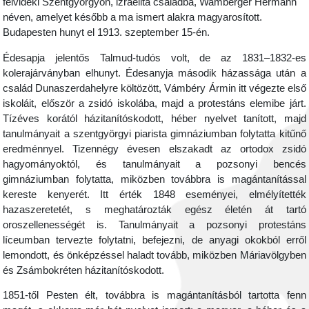
felvidéki Szentgyörgyön, izraelita családba, Wamberger Hermann
néven, amelyet később a ma ismert alakra magyarosított.
Budapesten hunyt el 1913. szeptember 15-én.
Édesapja jelentős Talmud-tudós volt, de az 1831–1832-es
kolerajárványban elhunyt. Édesanyja második házassága után a
család Dunaszerdahelyre költözött, Vámbéry Ármin itt végezte első
iskoláit, először a zsidó iskolába, majd a protestáns elemibe járt.
Tízéves korától házitanítóskodott, héber nyelvet tanított, majd
tanulmányait a szentgyörgyi piarista gimnáziumban folytatta kitűnő
eredménnyel. Tizennégy évesen elszakadt az ortodox zsidó
hagyományoktól, és tanulmányait a pozsonyi bencés
gimnáziumban folytatta, miközben továbbra is magántanítással
kereste kenyerét. Itt érték 1848 eseményei, elmélyítették
hazaszeretetét, s meghatározták egész életén át tartó
oroszellenességét is. Tanulmányait a pozsonyi protestáns
líceumban tervezte folytatni, befejezni, de anyagi okokból erről
lemondott, és önképzéssel haladt tovább, miközben Máriavölgyben
és Zsámbokréten házitanítóskodott.
1851-től Pesten élt, továbbra is magántanításból tartotta fenn