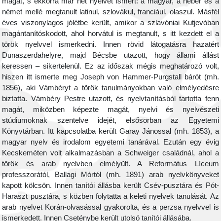
magát, s ekkorra már hét nyelvet ismert: a magyar, a héber és a
német mellé megtanult latinul, szlovákul, franciául, olaszul. Másfél
éves viszonylagos jólétbe került, amikor a szlavóniai Kutjevóban
magántanítóskodott, ahol horvátul is megtanult, s itt kezdett el a
török nyelvvel ismerkedni. Innen rövid látogatásra hazatért
Dunaszerdahelyre, majd Bécsbe utazott, hogy állami állást
keressen – sikertelenül. Ez az időszak mégis meghatározó volt,
hiszen itt ismerte meg Joseph von Hammer-Purgstall bárót (mh.
1856), aki Vámbéryt a török tanulmányokban való elmélyedésre
biztatta. Vámbéry Pestre utazott, és nyelvtanításból tartotta fenn
magát, miközben képezte magát, nyelvi és nyelvészeti
stúdiumoknak szentelve idejét, elsősorban az Egyetemi
Könyvtárban. Itt kapcsolatba került Garay Jánossal (mh. 1853), a
magyar nyelv és irodalom egyetemi tanárával. Ezután egy évig
Kecskeméten volt alkalmazásban a Schweiger családnál, ahol a
török és arab nyelvben elmélyült. A Református Líceum
professzorától, Ballagi Mórtól (mh. 1891) arab nyelvkönyveket
kapott kölcsön. Innen tanítói állásba került Csév-pusztára és Pót-
Haraszt pusztára, s közben folytatta a keleti nyelvek tanulását. Az
arab nyelvet Korán-olvasással gyakorolta, és a perzsa nyelvvel is
ismerkedett. Innen Cseténybe került utolsó tanítói állásába.