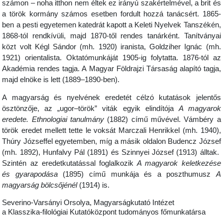
számon – noha itthon nem éltek ez irányú szakértelmével, a brit és
a török kormány számos esetben fordult hozzá tanácsért. 1865-
ben a pesti egyetemen katedrát kapott a Keleti Nyelvek Tanszékén,
1868-tól rendkívüli, majd 1870-től rendes tanárként. Tanítványai
közt volt Kégl Sándor (mh. 1920) iranista, Goldziher Ignác (mh.
1921) orientalista. Oktatómunkáját 1905-ig folytatta. 1876-tól az
Akadémia rendes tagja. A Magyar Földrajzi Társaság alapító tagja,
majd elnöke is lett (1889–1890-ben).
A magyarság és nyelvének eredetét célzó kutatások jelentős
ösztönzője, az „ugor–török” viták egyik elindítója
A magyarok
eredete. Ethnologiai tanulmány
(1882) című művével. Vámbéry a
török eredet mellett tette le voksát Marczali Henrikkel (mh. 1940),
Thúry Józseffel egyetemben, míg a másik oldalon Budencz József
(mh. 1892), Hunfalvy Pál (1891) és Szinnyei József (1913) álltak.
Szintén az eredetkutatással foglalkozik
A magyarok keletkezése
és gyarapodása
(1895) című munkája és a poszthumusz
A
magyarság bölcsőjénél
(1914) is.
Severino-Varsányi Orsolya, Magyarságkutató Intézet
a Klasszika-filológiai Kutatóközpont tudományos főmunkatársa