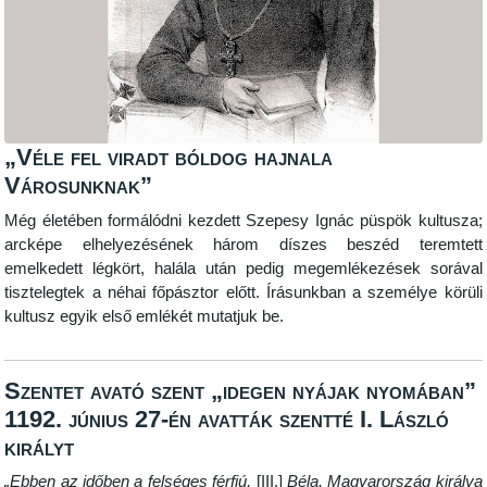
„Véle fel viradt bóldog hajnala
Városunknak”
Még életében formálódni kezdett Szepesy Ignác püspök kultusza;
arcképe elhelyezésének három díszes beszéd teremtett
emelkedett légkört, halála után pedig megemlékezések sorával
tisztelegtek a néhai főpásztor előtt. Írásunkban a személye körüli
kultusz egyik első emlékét mutatjuk be.
Szentet avató szent „idegen nyájak nyomában”
1192. június 27-én avatták szentté I. László
királyt
„Ebben az időben a felséges férfiú,
[III.]
Béla, Magyarország királya