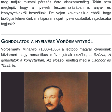
meg tudjuk mutatni párszáz évre visszamenőleg. Talán nem
meglepő, hogy a nyelvek leszármazásában is anya- és
leánynyelvekről beszélünk. De vajon következik-e ebből, hogy
biológiai felmenőink mintájára mindjárt nyelvi családfák rajzolásába
fogjunk?
Gondolatok a nyelvész Vörösmartyról
Vörösmarty Mihályról (1800–1855) a legtöbb magyar olvasónak
közismert nagy romantikus művei jutnak eszébe, a
Szózat
,
A
gondolatok a könyvtárban
,
Az előszó
, esetleg még a
Csongor és
Tünde
is.