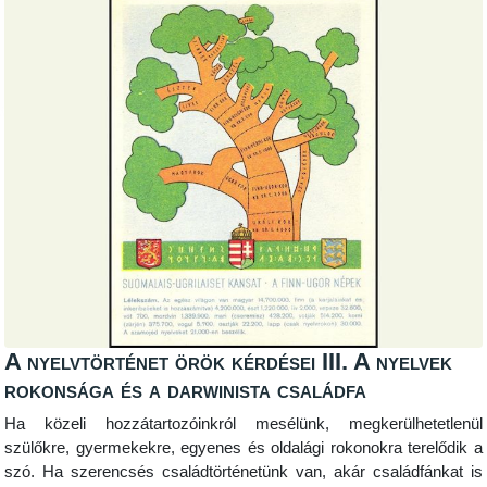
A nyelvtörténet örök kérdései III. A nyelvek
rokonsága és a darwinista családfa
Ha közeli hozzátartozóinkról mesélünk, megkerülhetetlenül
szülőkre, gyermekekre, egyenes és oldalági rokonokra terelődik a
szó. Ha szerencsés családtörténetünk van, akár családfánkat is