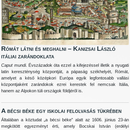
Rómát látni és meghalni – Kanizsai László
itáliai zarándoklata
Caput mundi.
Évszázadok óta ezzel a kifejezéssel illetik a nyugati
latin kereszténység központját, a pápaság székhelyét, Rómát,
amelyet a késő középkori Európa egyik legfontosabb vallási
központjaként zarándokok ezrei kerestek fel nemcsak Itália,
hanem az Alpokon túli országok földjéről is.
A bécsi béke egy iskolai felolvasás tükrében
Általában a köztudat „a bécsi béke” alatt az 1606. június 23-án
megkötött egyezményt érti, amely Bocskai István (erdélyi