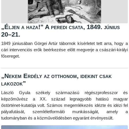
„Éljen a haza!” A peredi csata, 1849. június
20–21.
1849 júniusában Görgei Artúr tábornok kísérletet tett arra, hogy a
cári intervenciós erők beérkezése előtt megverje a császári-királyi
fősereget.
„Nekem Erdély az otthonom, idekint csak
lakozok”
László Gyula székely származású régészprofesszor és
képzőművész a XX. század legnagyobb hatású magyar
őstörténet-kutatója volt. Számos megemlékezés idézte és idézi fel
pályafutását, szemléletformáló munkásságát, amely a
tudományban és a közművelődésben egyaránt érvényesült.