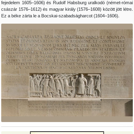
fejedelem 1605–1606) és Rudolf Habsburg uralkodó (német-római
császár 1576–1612) és magyar király (1576–1608) között jött létre.
Ez a béke zárta le a Bocskai-szabadságharcot (1604–1606).