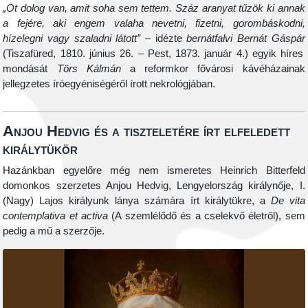
„Öt dolog van, amit soha sem tettem. Száz aranyat tűzök ki annak
a fejére, aki engem valaha nevetni, fizetni, gorombáskodni,
hízelegni vagy szaladni látott”
– idézte
bernátfalvi Bernát Gáspár
(Tiszafüred, 1810. június 26. – Pest, 1873. január 4.) egyik híres
mondását
Törs Kálmán
a reformkor fővárosi kávéházainak
jellegzetes íróegyéniségéről írott nekrológjában.
Anjou Hedvig és a tiszteletére írt elfeledett
királytükör
Hazánkban egyelőre még nem ismeretes Heinrich Bitterfeld
domonkos szerzetes Anjou Hedvig, Lengyelország királynője, I.
(Nagy) Lajos királyunk lánya számára írt királytükre, a
De vita
contemplativa et activa
(A szemlélődő és a cselekvő életről), sem
pedig a mű a szerzője.