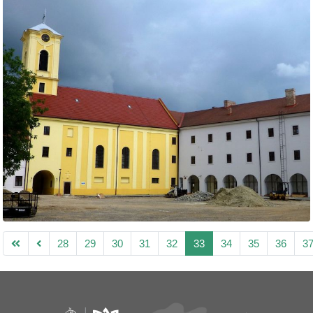
28
29
30
31
32
33
34
35
36
3