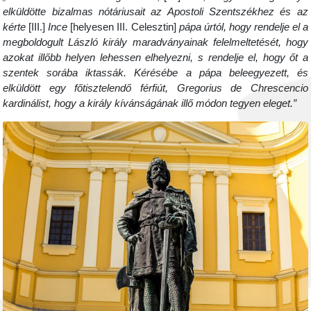
elküldötte bizalmas nótáriusait az Apostoli Szentszékhez és az
kérte
[III.]
Ince
[helyesen III. Celesztin]
pápa úrtól, hogy rendelje el a
megboldogult László király maradványainak felelmeltetését, hogy
azokat illőbb helyen lehessen elhelyezni, s rendelje el, hogy őt a
szentek sorába iktassák. Kérésébe a pápa beleegyezett, és
elküldött egy főtisztelendő férfiút, Gregorius de Chrescencio
kardinálist, hogy a király kívánságának illő módon tegyen eleget.”