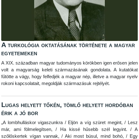
A turkológia oktatásának története a magyar
egyetemeken
A XIX. században magyar tudományos körökben igen erősen jelen
volt a magyarság keleti származásának gondolata. A kutatókat
fűtötte a vágy, hogy felfedjék a magyar nép, illetve a magyar nyelv
rokoni kapcsolatait, megoldják származásuk rejtélyét.
Lugas helyett tőkén, tömlő helyett hordóban
érik a jó bor
„A lombhulláskor vigaszunkra / Eljön a víg szüret megint, / Lesz
már, ami fölmelegítsen, / Ha kissé hűsebb szél legyint. / A
szőlőskertek vígan vannak, / Aki most búsul, mind bohó, / Egy