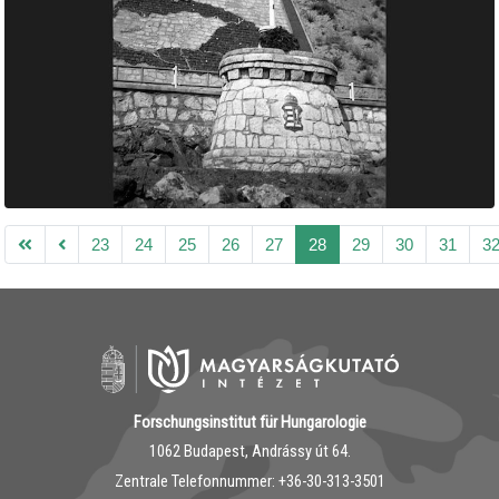
23
24
25
26
27
28
29
30
31
3
Forschungsinstitut für Hungarologie
1062 Budapest, Andrássy út 64.
Zentrale Telefonnummer: ‭+36-30-313-3501