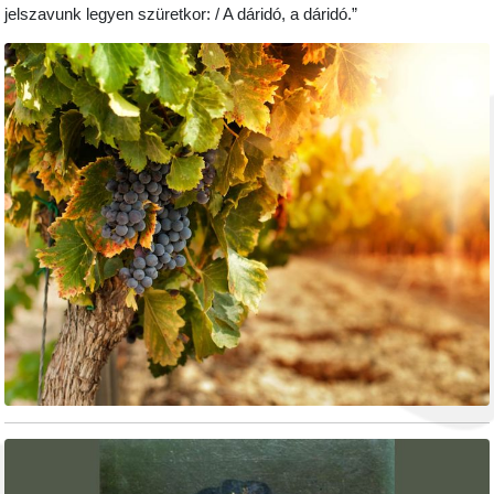
jelszavunk legyen szüretkor: / A dáridó, a dáridó.”