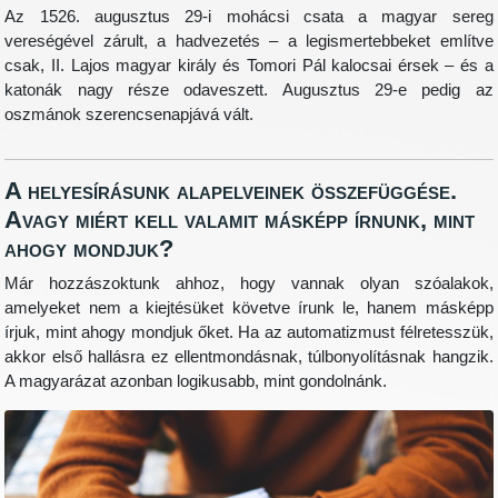
Az 1526. augusztus 29-i mohácsi csata a magyar sereg
vereségével zárult, a hadvezetés – a legismertebbeket említve
csak, II. Lajos magyar király és Tomori Pál kalocsai érsek – és a
katonák nagy része odaveszett. Augusztus 29-e pedig az
oszmánok szerencsenapjává vált.
A helyesírásunk alapelveinek összefüggése.
Avagy miért kell valamit másképp írnunk, mint
ahogy mondjuk?
Már hozzászoktunk ahhoz, hogy vannak olyan szóalakok,
amelyeket nem a kiejtésüket követve írunk le, hanem másképp
írjuk, mint ahogy mondjuk őket. Ha az automatizmust félretesszük,
akkor első hallásra ez ellentmondásnak, túlbonyolításnak hangzik.
A magyarázat azonban logikusabb, mint gondolnánk.