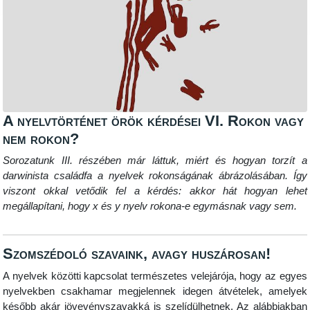
A nyelvtörténet örök kérdései VI. Rokon vagy
nem rokon?
Sorozatunk III. részében már láttuk, miért és hogyan torzít a
darwinista családfa a nyelvek rokonságának ábrázolásában. Így
viszont okkal vetődik fel a kérdés: akkor hát hogyan lehet
megállapítani, hogy x és y nyelv rokona-e egymásnak vagy sem.
Szomszédoló szavaink, avagy huszárosan!
A nyelvek közötti kapcsolat természetes velejárója, hogy az egyes
nyelvekben csakhamar megjelennek idegen átvételek, amelyek
később akár jövevényszavakká is szelídülhetnek. Az alábbiakban