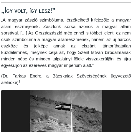
„Így volt, így lesz!”
„A magyar zászló szimbóluma, érzékelhető kifejezője a magyar
állam eszméjének. Zászlónk sorsa azonos a magyar állam
sorsával. […] Az Országzászló még ennél is többet jelent, ez nem
csak szimbóluma a magyar állameszmének, hanem az új harcos
eszköze és jelképe annak az elszánt, tántoríthatatlan
küzdelemnek, melynek célja az, hogy Szent István birodalmának
minden népe és minden talpalatnyi földje visszakerüljön, és újra
egyesüljön az ezeréves magyar impérium alatt.”
(Dr. Farkas Endre, a Bácskaiak Szövetségének ügyvezető
1
alelnöke)