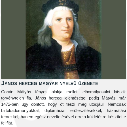
János herceg magyar nyelvű üzenete
Corvin Mátyás fényes alakja mellett elhomályosulni látszik
törvénytelen fia, János herceg jelentősége; pedig Mátyás már
1472-ben úgy döntött, hogy őt teszi meg utódjául. Nemcsak
birtokadományokkal, diplomáciai erőfeszítésekkel, házasítási
tervekkel, hanem egész neveltetésével erre a küldetésre készítette
fel fiát.