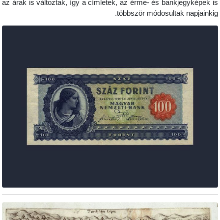
az árak is változtak, így a címletek, az érme- és bank
többször módosultak