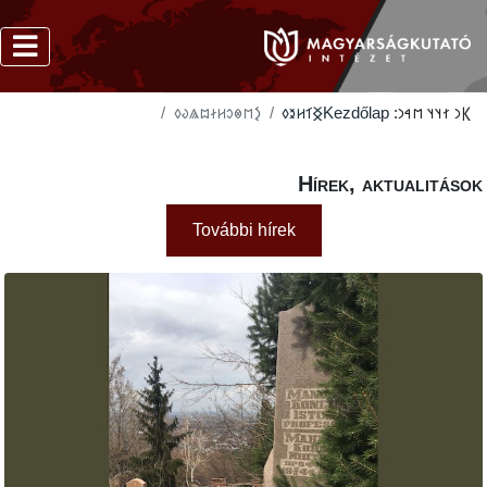
‮𐲋𐳮𐳌𐳛𐳢𐳇𐳪𐳖𐳜𐳓
‮𐲏𐳑𐳢𐳉𐳓
Kezdőlap
𐲞
Hírek, akt
További hírek