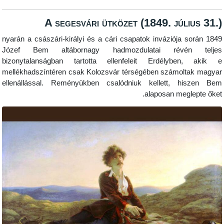
A segesvári ütközet (1849. jú
1849 nyarán a császári-királyi és a cári csapatok inváziój
Józef Bem altábornagy hadmozdulatai rév
bizonytalanságban tartotta ellenfeleit Erdélyb
mellékhadszíntéren csak Kolozsvár térségében számo
ellenállással. Reményükben csalódniuk kellett, 
alaposan me