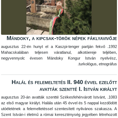
Mándoky, a kipcsak-török népek fákl
1992. augusztus 22-én hunyt el a Kaszpi-tenger partján 
Mahacskalában teljesen váratlanul, alkotóereje
negyvennyolc évesen Mándoky Kongur István 
turkológus,
Halál és felemeltetés II. 940 évve
avatták szentté I. Istvá
1083. augusztus 20-án avatták szentté Székesfehérvárott Is
az első magyar királyt. Halála után 45 évvel és 5 napp
utóéletének a felemeltetéssel szentesített nyilvános
Szent István-i életmű a római kereszténység jegyében