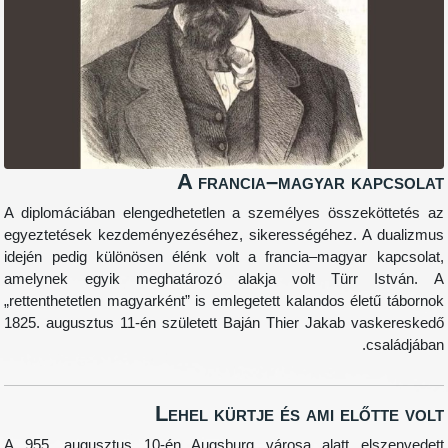
A francia–magyar k
A diplomáciában elengedhetetlen a személyes össze
egyeztetések kezdeményezéséhez, sikerességéhez. 
idején pedig különösen élénk volt a francia–magyar
amelynek egyik meghatározó alakja volt Türr
„rettenthetetlen magyarként” is emlegetett kalandos él
1825. augusztus 11-én született Baján Thier Jakab v
Lehel kürtje és ami el
A 955. augusztus 10-én Augsburg városa alatt el