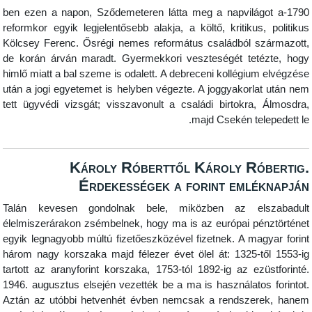
1790-ben ezen a napon, Sződemeteren látta meg a napvil
reformkor egyik legjelentősebb alakja, a költő, kritiku
Kölcsey Ferenc. Ősrégi nemes református családból 
de korán árván maradt. Gyermekkori veszteségét te
himlő miatt a bal szeme is odalett. A debreceni kollégi
után a jogi egyetemet is helyben végezte. A joggyakor
tett ügyvédi vizsgát; visszavonult a családi birtokr
majd Csekén te
Károly Róberttől Károly R
Érdekességek a forint eml
Talán kevesen gondolnak bele, miközben az e
élelmiszerárakon zsémbelnek, hogy ma is az európai p
egyik legnagyobb múltú fizetőeszközével fizetnek. A m
három nagy korszaka majd félezer évet ölel át: 1325-
tartott az aranyforint korszaka, 1753-tól 1892-ig az e
1946. augusztus elsején vezették be a ma is használat
Aztán az utóbbi hetvenhét évben nemcsak a rendsz