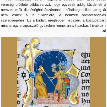
vereség utóélete példázza azt, hogy egyesek addig
nemzeti múlt dicsőséghajhászásának szélsősége ell
nem esnek a ló túloldalára, a nemzeti önma
szélsőségéhez. Ez a kudarc meglepően népszerű a k
mintha egy világraszóló győzelem lenne, annyit szoká