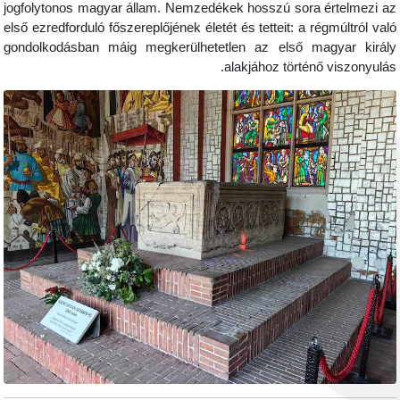
jogfolytonos magyar állam. Nemzedékek hosszú sora é
első ezredforduló főszereplőjének életét és tetteit: a ré
gondolkodásban máig megkerülhetetlen az első mag
alakjához történő 