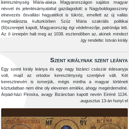
kereszténység Mária-alakja Magyarországon sajá
névvel és jelentésárnyalattal gazdagodott: a Nagybo
elnevezés ősvallási hagyatékot is tükröz, emellett a
meghatározta kultúrkörben Szűz Mária szakrális
(fő)szerepet kapott, Magyarország égi védelmezője, pat
Az ő ünnepén halt meg az 1038. esztendőben az, aki
így rendelte: I
Szent királynak szen
Egy szent király leánya és egy nagy bizánci császá
volt, majd az ortodox kereszténység szentjévé
keresztnevén is ismerjük, mégis mintha a magyar
köztudatban nem élne oly elevenen emléke, ahogy me
Árpád-házi Piroska, avagy Bizáncban kapott nevén E
augusztus 13-