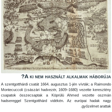
A ki nem használt alkalmak h
A szentgotthárdi csatát 1664. augusztus 1-jén vívták
Montecuccoli (császári hadvezér, 1609–1680) vezette
csapatok összecsaptak a Köprülü Ahmed vezet
hadsereggel Szentgotthárd vidékén. Az európai 
győzel