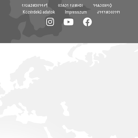
𐲀𐳇𐳀𐳦𐳓𐳉𐳯𐳉𐳖𐳋𐳤𐳐
𐳺𐳉𐳢𐳯𐳟𐳐 𐳒𐳛𐳍𐳛𐳓
𐲓𐳀𐳠𐳆𐳛𐳖𐳀𐳦
Közérdekű adatok
Impresszum
𐳦𐳁𐳒𐳋𐳓𐳛𐳯𐳦𐳀𐳦𐳜