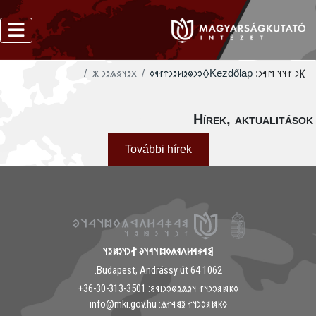
‮𐳼𐳉𐳦𐳏𐳖𐳉𐳙 𐳾
‮𐲓𐳛𐳙𐳌𐳉𐳢𐳉𐳙𐳄𐳐𐳁𐳓
Kezdőlap
𐲞𐳙 𐳐𐳦𐳦 𐳮𐳀𐳙:
Hírek, aktualitáso
További hírek
𐲘𐳀𐳎𐳀𐳢𐳤𐳁𐳍𐳓𐳪𐳦𐳀𐳦𐳜 𐲐𐳙𐳦𐳋𐳯𐳉𐳦
1062 Budapest, Andrássy út 64.
𐳓𐳞𐳯𐳠𐳛𐳙𐳦𐳐 𐳦𐳉𐳖𐳉𐳌𐳛𐳙𐳥𐳁𐳘: ‭+36-30-313-3501
𐳓𐳞𐳯𐳠𐳛𐳙𐳦𐳐 𐳉𐳘𐳀𐳐𐳖: info@mki.gov.hu