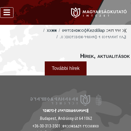
𐳿𐳿𐳼𐳼
‮𐲓𐳛𐳙𐳌𐳉𐳢𐳉𐳙𐳄𐳐𐳁𐳓
Kezdőlap
𐲞𐳙 𐳐𐳦𐳦 𐳮𐳀𐳙:
‮𐲟𐳤𐳐 𐳑𐳢𐳁𐳤𐳀𐳐𐳙𐳓 𐳀 𐲓𐳁𐳢𐳠𐳁𐳦-𐳘𐳉𐳇𐳉𐳙𐳄𐳋𐳂𐳉𐳙 𐳺𐳺.
Hírek, aktualitáso
További hírek
𐲘𐳀𐳎𐳀𐳢𐳤𐳁𐳍𐳓𐳪𐳦𐳀𐳦𐳜 𐲐𐳙𐳦𐳋𐳯𐳉𐳦
1062 Budapest, Andrássy út 64.
𐳓𐳞𐳯𐳠𐳛𐳙𐳦𐳐 𐳦𐳉𐳖𐳉𐳌𐳛𐳙𐳥𐳁𐳘: ‭+36-30-313-3501