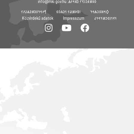
𐳓𐳞𐳯𐳠𐳛𐳙𐳦𐳐 𐳉𐳘𐳀𐳐𐳖: info@mki.gov.hu
𐲀𐳇𐳀𐳦𐳓𐳉𐳯𐳉𐳖𐳋𐳤𐳐
𐳺𐳉𐳢𐳯𐳟𐳐 𐳒𐳛𐳍𐳛𐳓
𐲓𐳀𐳠𐳆𐳛𐳖𐳀𐳦
Közérdekű adatok
Impresszum
𐳦𐳁𐳒𐳋𐳓𐳛𐳯𐳦𐳀𐳦𐳜