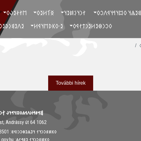
‮𐲮𐲐𐲇𐲉𐲜𐲓
‮𐲏𐲑𐲢𐲉𐲓
‮ 𐲐𐲙𐲦𐲋𐲯𐲉𐲦
‮ 𐲓𐲐𐲉𐲘𐲉𐲖𐲦 𐲓𐲪𐲦𐲀𐲦
‮𐲉𐲤𐲉𐲘𐲋𐲚𐲉𐲓
‮𐲉-𐲓𐲞𐲚𐲮𐲦𐲁𐲢
‮𐲓𐲛𐲙𐲌𐲉𐲢𐲉𐲙𐲄𐲐𐲁𐲓
‮
További hírek
𐳤𐳁𐳍𐳓𐳪𐳦𐳀𐳦𐳜 𐲐𐳙𐳦𐳋𐳯𐳉𐳦
1062 Budapest, Andrássy út 64.
𐳓𐳞𐳯𐳠𐳛𐳙𐳦𐳐 𐳦𐳉𐳖𐳉𐳌𐳛𐳙𐳥𐳁𐳘: ‭+36-30-313-3501
𐳓𐳞𐳯𐳠𐳛𐳙𐳦𐳐 𐳉𐳘𐳀𐳐𐳖: info@mki.gov.hu