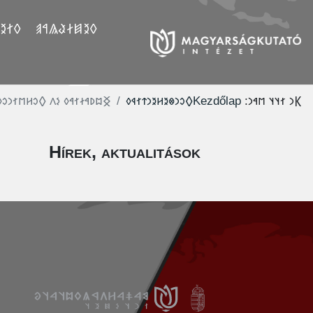
𐲤𐲛𐲓
𐲓𐲉𐲯𐲇𐲟𐲖𐲀𐲠
𐲏𐳪𐳚𐳀𐳇𐳐𐳀𐳓 𐳋𐳤 𐲓𐳛𐳢𐳮𐳐𐳙𐳛𐳓
‮𐲓𐳛𐳙𐳌𐳉𐳢𐳉𐳙𐳄𐳐𐳁𐳓
Kezdőlap
𐲞𐳙 𐳐𐳦𐳦 𐳮𐳀𐳙:
Hírek, aktualitások