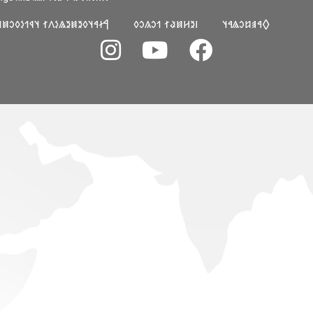
𐳓𐳉𐳯𐳉𐳖𐳋𐳤𐳐 𐳦𐳁𐳒𐳋𐳓𐳛𐳯𐳦𐳀𐳦𐳜
𐳺𐳉𐳢𐳯𐳟𐳐 𐳒𐳛𐳍𐳛𐳓
𐲓𐳀𐳠𐳆𐳛𐳖𐳀𐳦