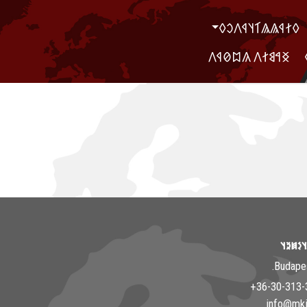
‮𐲓𐲐𐲁𐲖𐲖𐲑𐲦𐲁𐲤𐲛𐲓
‮ ‮𐲏𐲀𐲘𐲐𐲤 𐲍𐲪𐲗𐲁𐲤
𐲘𐳀𐳎𐳀