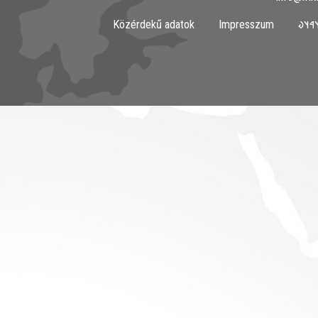
Közérdekű adatok
Impresszum
𐲀𐳇𐳀