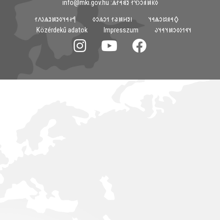
𐳓𐳞𐳯𐳠𐳛𐳙𐳦𐳐 𐳉𐳘𐳀𐳐𐳖: info@mki.gov.hu
𐲀𐳇𐳀𐳦𐳓𐳉𐳯𐳉𐳖𐳋𐳤𐳐
𐳺𐳉𐳢𐳯𐳟𐳐 𐳒𐳛𐳍𐳛𐳓
𐲓𐳀𐳠𐳆𐳛𐳖𐳀𐳦
Közérdekű adatok
Impresszum
𐳦𐳁𐳒𐳋𐳓𐳛𐳯𐳦𐳀𐳦𐳜