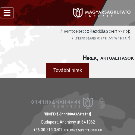
‮𐲓𐳛𐳙𐳌𐳉𐳢𐳉𐳙𐳄𐳐𐳁𐳓
Kezdőlap
𐲞𐳙 𐳐𐳦𐳦 𐳮𐳀𐳙:
‮𐲀 𐳏𐳀𐳯𐳀𐳌𐳐𐳀𐳤 𐳥𐳁𐳙𐳇𐳋𐳓 𐳉𐳘𐳖𐳋𐳓𐳉𐳯𐳉𐳦𐳉
Hírek, aktualitáso
További hírek
𐲘𐳀𐳎𐳀𐳢𐳤𐳁𐳍𐳓𐳪𐳦𐳀𐳦𐳜 𐲐𐳙𐳦𐳋𐳯𐳉𐳦
1062 Budapest, Andrássy út 64.
𐳓𐳞𐳯𐳠𐳛𐳙𐳦𐳐 𐳦𐳉𐳖𐳉𐳌𐳛𐳙𐳥𐳁𐳘: ‭+36-30-313-3501