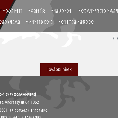
‮𐲮𐲐𐲇𐲉𐲜𐲓
‮𐲏𐲑𐲢𐲉𐲓
‮ 𐲐𐲙𐲦𐲋𐲯𐲉𐲦
‮ 𐲓𐲐𐲉𐲘𐲉𐲖𐲦 𐲓𐲪𐲦𐲀𐲦
‮𐲉𐲤𐲉𐲘𐲋𐲚𐲉𐲓
‮𐲉-𐲓𐲞𐲚𐲮𐲦𐲁𐲢
‮𐲓𐲛𐲙𐲌𐲉𐲢𐲉𐲙𐲄𐲐𐲁𐲓
‮
További hírek
𐳤𐳁𐳍𐳓𐳪𐳦𐳀𐳦𐳜 𐲐𐳙𐳦𐳋𐳯𐳉𐳦
1062 Budapest, Andrássy út 64.
𐳓𐳞𐳯𐳠𐳛𐳙𐳦𐳐 𐳦𐳉𐳖𐳉𐳌𐳛𐳙𐳥𐳁𐳘: ‭+36-30-313-3501
𐳓𐳞𐳯𐳠𐳛𐳙𐳦𐳐 𐳉𐳘𐳀𐳐𐳖: info@mki.gov.hu