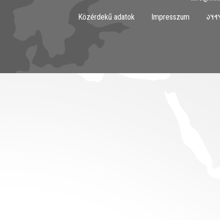
Közérdekű adatok
Impresszum
𐲀𐳇𐳀