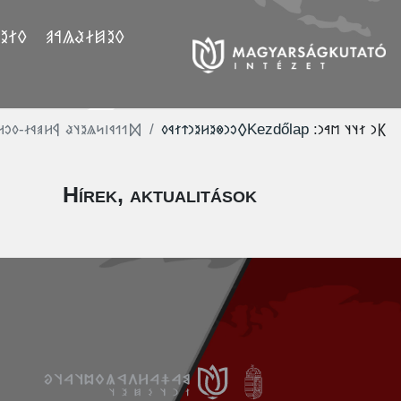
𐲤𐲛𐲓
𐲓𐲉𐲯𐲇𐲟𐲖𐲀𐲠
𐲫𐳒𐳒𐳁𐳥𐳭𐳖𐳉𐳦𐳟 𐲁𐳢𐳠𐳁𐳇-𐳓𐳛𐳢
‮𐲓𐳛𐳙𐳌𐳉𐳢𐳉𐳙𐳄𐳐𐳁𐳓
Kezdőlap
𐲞𐳙 𐳐𐳦𐳦 𐳮𐳀𐳙:
Hírek, aktualitások