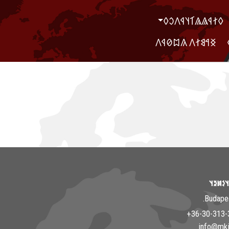
‮𐲓𐲐𐲁𐲖𐲖𐲑𐲦𐲁𐲤𐲛𐲓
‮ ‮𐲏𐲀𐲘𐲐𐲤 𐲍𐲪𐲗𐲁𐲤
𐲘𐳀𐳎𐳀