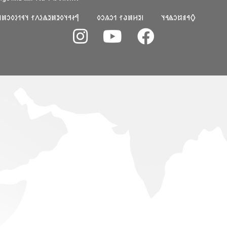
𐳓𐳉𐳯𐳉𐳖𐳋𐳤𐳐 𐳦𐳁𐳒𐳋𐳓𐳛𐳯𐳦𐳀𐳦𐳜
𐳺𐳉𐳢𐳯𐳟𐳐 𐳒𐳛𐳍𐳛𐳓
𐲓𐳀𐳠𐳆𐳛𐳖𐳀𐳦