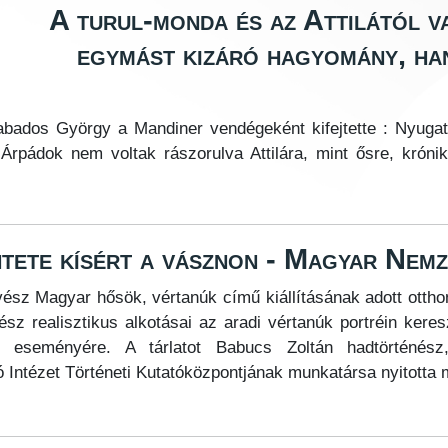
„A turul-monda és az Attilától v
egymást kizáró hagyomány, ha
bados György a Mandiner vendégeként kifejtette : Nyugat-E
Árpádok nem voltak rászorulva Attilára, mint ősre, krónik
ntete kísért a vásznon - Magyar Nemz
sz Magyar hősök, vértanúk című kiállításának adott ottho
sz realisztikus alkotásai az aradi vértanúk portréin keres
ó eseményére. A tárlatot Babucs Zoltán hadtörténész
Intézet Történeti Kutatóközpontjának munkatársa nyitotta 