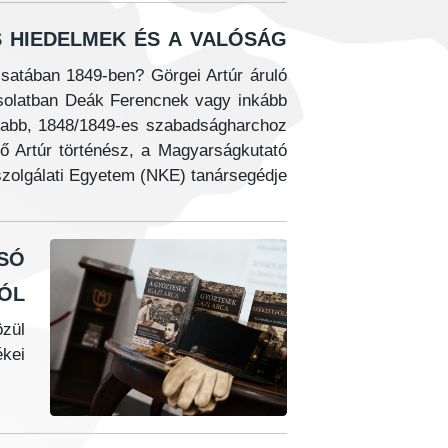
hiedelmek és a valóság
satában 1849-ben? Görgei Artúr áruló
pcsolatban Deák Ferencnek vagy inkább
risabb, 1848/1849-es szabadságharchoz
ő Artúr történész, a Magyarságkutató
zolgálati Egyetem (NKE) tanársegédje.
só
ól
özül
kei.