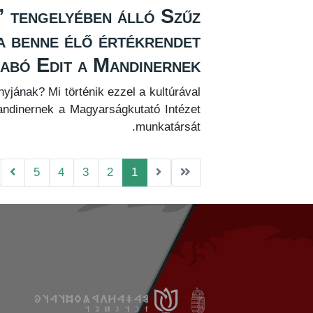
 tengelyében álló Szűz
 a benne élő értékrendet
abó Edit a Mandinernek
nyjának? Mi történik ezzel a kultúrával
andinernek a Magyarságkutató Intézet
munkatársát.
5
4
3
2
1