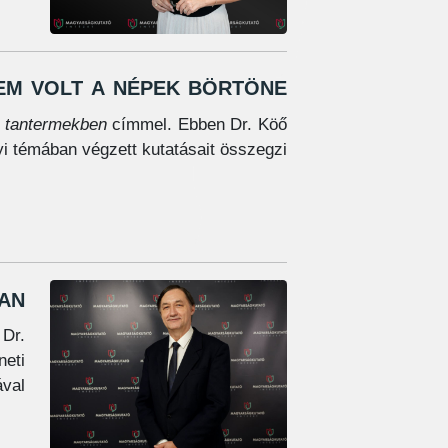
m volt a népek börtöne
 tantermekben
címmel. Ebben Dr. Köő
i témában végzett kutatásait összegzi.
an
 Dr.
eti
val.