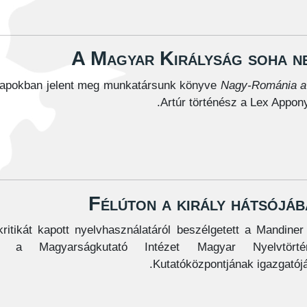
A Magyar Királyság soha ne
apokban jelent meg munkatársunk könyve
Nagy-Románia a
Artúr történész a Lex Appony
Félúton a király hátsójáb
itikát kapott nyelvhasználatáról beszélgetett a Mandiner
l, a Magyarságkutató Intézet Magyar Nyelvtörtén
Kutatóközpontjának igazgatójá