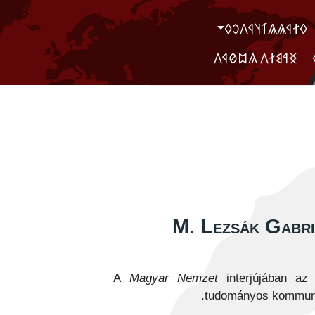
‮𐲓𐲐𐲁𐲖𐲖𐲑𐲦𐲁𐲤𐲛𐲓
‮ ‮𐲏𐲀𐲘𐲐𐲤 𐲍𐲪𐲗𐲁𐲤
M. Lezsák Gabrie
A
Magyar Nemzet
interjújában az 
tudományos kommuniká