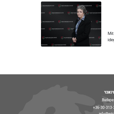
Mit
ide
𐲘𐳀𐳎𐳀