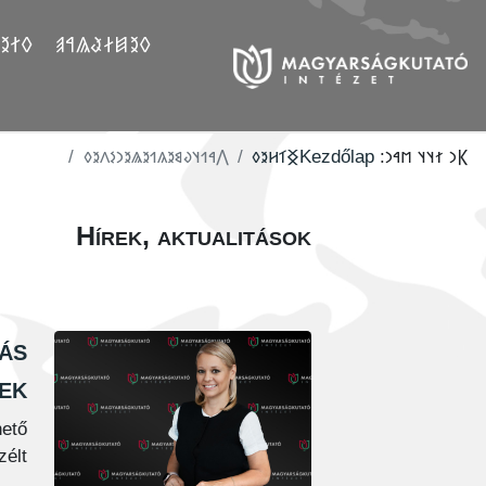
𐲤𐲛𐲓
𐲓𐲉𐲯𐲇𐲟𐲖𐲀𐲠
‮𐲤𐳀𐳒𐳦𐳜𐳘𐳉𐳍𐳒𐳉𐳖𐳉𐳙𐳋𐳤𐳉𐳓
‮𐲏𐳑𐳢𐳉𐳓
Kezdőlap
𐲞𐳙 𐳐𐳦𐳦 𐳮𐳀𐳙:
Hírek, aktualitások
tás
ek
ető
élt.