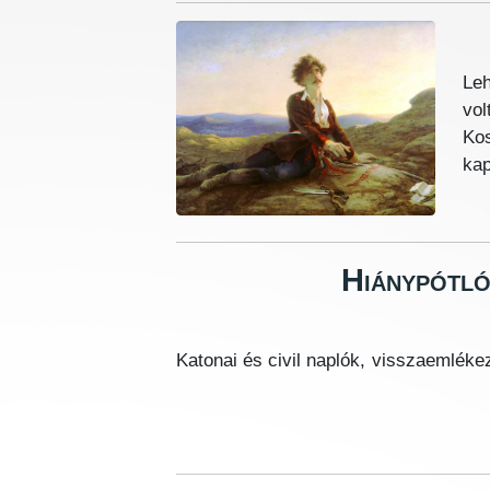
Leh
vol
Kos
kap
Hiánypótló
Katonai és civil naplók, visszaemléke