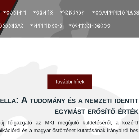
‮𐲮𐲐𐲇𐲉𐲜𐲓
‮𐲏𐲑𐲢𐲉𐲓
‮ 𐲐𐲙𐲦𐲋𐲯𐲉𐲦
‮ 𐲓𐲐𐲉𐲘𐲉𐲖𐲦 𐲓𐲪𐲦𐲀𐲦
‮𐲉𐲤𐲉𐲘𐲋𐲚𐲉𐲓
‮𐲉-𐲓𐲞𐲚𐲮𐲦𐲁𐲢
‮𐲓𐲛𐲙𐲌𐲉𐲢𐲉𐲙𐲄𐲐𐲁𐲓
További hírek
lla: A tudomány és a nemzeti identi
egymást erősítő érték
új főigazgató az MKI megújuló küldetéséről, a közérth
cióról és a magyar őstörténet kutatásának irányairól besz