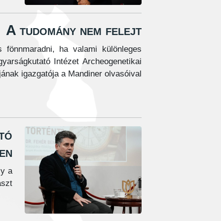
A tudomány nem felejt
 fönnmaradni, ha valami különleges
gyarságkutató Intézet Archeogenetikai
ának igazgatója a Mandiner olvasóival.
tó
ben
ly a
szt.