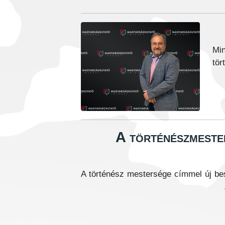
Mi
tör
A történészmeste
A történész mestersége címmel új bes