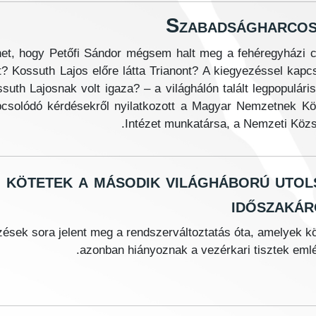
Szabadságharcos 
et, hogy Petőfi Sándor mégsem halt meg a fehéregyházi c
t? Kossuth Lajos előre látta Trianont? A kiegyezéssel ka
suth Lajosnak volt igaza? – a világhálón talált legpopulá
csolódó kérdésekről nyilatkozott a Magyar Nemzetnek Kö
Intézet munkatársa, a Nemzeti Közs
 kötetek a második világháború utol
időszakár
zések sora jelent meg a rendszerváltoztatás óta, amelyek k
azonban hiányoznak a vezérkari tisztek emlé