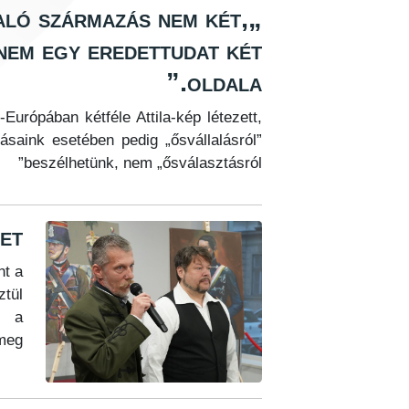
aló származás nem két,
nem egy eredettudat két
oldala.”
urópában kétféle Attila-kép létezett,
ásaink esetében pedig „ősvállalásról”
beszélhetünk, nem „ősválasztásról”
et
nt a
ztül
, a
meg.