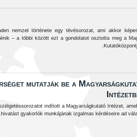
nden nemzet története egy tévésorozat, ami akkor képes
ténik – a többi között ezt a gondolatot osztotta meg a Ma
Kutatóközpontj
rséget mutatják be a Magyarságkuta
Intézet
zélgetéssorozatot indított a Magyarságkutató Intézet, ame
hivatást gyakorlók munkájának izgalmas kérdéseire ad vála