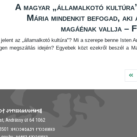
A magyar „államalkotó kultúra”
Mária mindenkit befogad, aki
magáénak vallja – F
 jelent az „államalkotó kultúra”? Mi a szerepe benne Isten A
gen megszállás idején? Egyebek közt ezekről beszél a M
𐳤𐳁𐳍𐳓𐳪𐳦𐳀𐳦𐳜 𐲐𐳙𐳦𐳋𐳯𐳉𐳦
1062 Budapest, Andrássy út 64.
𐳓𐳞𐳯𐳠𐳛𐳙𐳦𐳐 𐳦𐳉𐳖𐳉𐳌𐳛𐳙𐳥𐳁𐳘: ‭+36-30-313-3501
𐳓𐳞𐳯𐳠𐳛𐳙𐳦𐳐 𐳉𐳘𐳀𐳐𐳖: info@mki.gov.hu