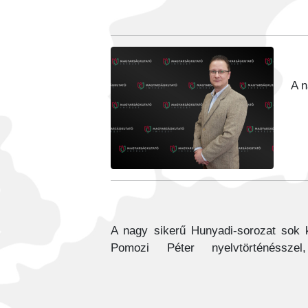
A n
A nagy sikerű Hunyadi-sorozat sok kr
Pomozi Péter nyelvtörténéssze