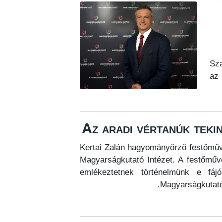
Sza
az 
Az aradi vértanúk teki
Kertai Zalán hagyományőrző festőművé
Magyarságkutató Intézet. A festőművé
emlékeztetnek történelmünk e fáj
Magyarságkutató 