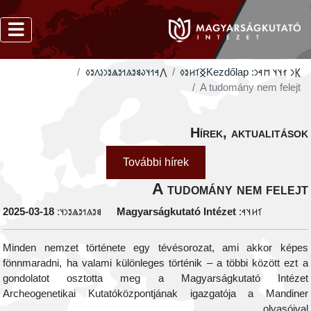
‮𐲤𐳀𐳒𐳦𐳜𐳘𐳉𐳍𐳒𐳉𐳖𐳉𐳙𐳋𐳤𐳉𐳓
‮𐲏𐳑𐳢𐳉𐳓
Kezdőlap
𐲞𐳙 𐳐𐳦𐳦 𐳮𐳀𐳙:
A tudomány nem felejt
Hírek, aktualitáso
További hírek
A tudomány nem felej
‭2025-03-18
𐳘𐳉𐳍𐳒𐳉𐳖𐳉𐳙𐳦:
Magyarságkutató Intézet
𐳑𐳢𐳦𐳀:
Minden nemzet története egy tévésorozat, ami akkor képe
fönnmaradni, ha valami különleges történik – a többi között ezt 
gondolatot osztotta meg a Magyarságkutató Intéze
Archeogenetikai Kutatóközpontjának igazgatója a Mandine
olvasóival