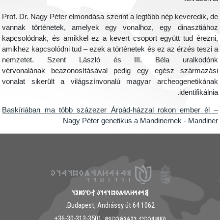
Prof. Dr. Nagy Péter elmondása szerint a legtöbb nép keveredik, d
vannak történetek, amelyek egy vonalhoz, egy dinasztiáho
kapcsolódnak, és amikkel ez a kevert csoport együtt tud érezni
amikhez kapcsolódni tud – ezek a történetek és ez az érzés teszi 
nemzetet. Szent László és III. Béla uralkodón
vérvonalának
beazonosításával pedig egy egész származás
vonalat sikerült a világszínvonalú magyar archeogenetikána
identifikálnia
Baskíriában ma több százezer Árpád-házzal rokon ember él 
Nagy Péter genetikus a Mandinernek - Mandine
𐲘𐳀𐳎𐳀𐳢𐳤𐳁𐳍𐳓𐳪𐳦𐳀𐳦𐳜 𐲐𐳙𐳦𐳋𐳯𐳉𐳦
1062 Budapest, Andrássy út 64.
𐳓𐳞𐳯𐳠𐳛𐳙𐳦𐳐 𐳦𐳉𐳖𐳉𐳌𐳛𐳙𐳥𐳁𐳘: ‭+36-30-313-3501