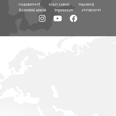
𐲀𐳇𐳀𐳦𐳓𐳉𐳯𐳉𐳖𐳋𐳤𐳐
𐳺𐳉𐳢𐳯𐳟𐳐 𐳒𐳛𐳍𐳛𐳓
𐲓𐳀𐳠𐳆𐳛𐳖𐳀𐳦
Közérdekű adatok
Impresszum
𐳦𐳁𐳒𐳋𐳓𐳛𐳯𐳦𐳀𐳦𐳜