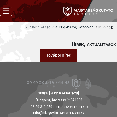
‮𐲏𐳀𐳘𐳐𐳤 𐳍𐳪𐳗𐳁𐳤
‮𐲓𐳛𐳙𐳌𐳉𐳢𐳉𐳙𐳄𐳐𐳁𐳓
Kezdőlap
𐲞𐳙 𐳐𐳦𐳦 𐳮𐳀𐳙:
Hírek, aktualitáso
További hírek
𐲘𐳀𐳎𐳀𐳢𐳤𐳁𐳍𐳓𐳪𐳦𐳀𐳦𐳜 𐲐𐳙𐳦𐳋𐳯𐳉𐳦
1062 Budapest, Andrássy út 64.
𐳓𐳞𐳯𐳠𐳛𐳙𐳦𐳐 𐳦𐳉𐳖𐳉𐳌𐳛𐳙𐳥𐳁𐳘: ‭+36-30-313-3501
𐳓𐳞𐳯𐳠𐳛𐳙𐳦𐳐 𐳉𐳘𐳀𐳐𐳖: info@mki.gov.hu