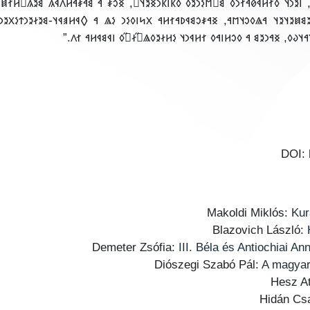
𐳉𐳙𐳦 𐳓𐳐𐳢𐳁𐳗𐳀𐳐𐳙𐳓 𐳘𐳪̋𐳮𐳋𐳙𐳉𐳓 𐳓𐳞𐳥𐳞𐳙𐳏𐳉𐳦𐳛̋, 𐳏𐳛𐳎 𐳀 𐳘𐳀𐳎𐳀𐳢𐳤𐳁𐳍 𐳘𐳉𐳍𐳛̋𐳢𐳐𐳯
𐳤𐳛̋𐳂𐳂 𐳘𐳋𐳍 𐳘𐳐𐳙𐳇𐳐𐳍 𐳉𐳢𐳛̋𐳤 𐳁𐳖𐳖𐳀𐳘𐳛𐳦 𐳋𐳤 𐳙𐳉𐳘𐳯𐳉𐳦𐳉𐳦 𐳀𐳖𐳓𐳛𐳦𐳮𐳀, 𐳏𐳀𐳎𐳛𐳘
𐳛𐳖𐳮𐳀𐳤𐳘𐳁𐳚 𐳖𐳉𐳏𐳉𐳦 𐳙𐳉𐳘𐳆𐳀𐳓 𐳀 𐳦𐳪𐳇𐳛𐳘𐳁𐳚𐳛𐳤 𐳓𐳪𐳦𐳀𐳦𐳜𐳓, 𐳏𐳀𐳙𐳉
DOI:
Makoldi Miklós:
Kur
Blazovich László:
Demeter Zsófia:
III. Béla és Antiochiai 
Diószegi Szabó Pál:
A magyar
Hesz At
Hidán Cs