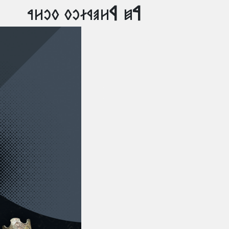
‮ 𐲀𐳯 𐲁𐳢𐳠𐳁𐳇𐳛𐳓 𐳓𐳛𐳢𐳀