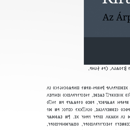
‮𐲥𐳉𐳢𐳓𐳉𐳥𐳦𐳉𐳦𐳦𐳉: 𐲏𐳛𐳢
‮„𐲀 𐲓𐳐𐳢𐳁𐳗𐳛𐳓 𐳋𐳤 𐲥𐳉𐳙𐳦𐳉𐳓 – 𐲀𐳯 𐲁𐳢𐳠𐳁𐳇𐳛𐳓 𐳓𐳛𐳢𐳀
] 𐲘𐳫𐳖𐳦𐳪𐳙𐳓, 𐳒𐳉𐳖𐳉𐳙𐳭𐳙𐳓 𐳋𐳤 𐳒𐳞𐳮𐳛̋𐳙𐳓 𐳞𐳥𐳥𐳉𐳓𐳞𐳦
] 𐲀 𐳓𐳉𐳢𐳉𐳥𐳦𐳋𐳚 𐳘𐳀𐳎𐳀𐳢 𐳁𐳖𐳖𐳀𐳘𐳛𐳦, 𐳀𐳘𐳉𐳗 𐳓𐳐𐳁
] 𐲞𐳢𐳞𐳓𐳤𐳋𐳍𐳋𐳦 𐳀 𐲥𐳉𐳙𐳦 𐲓𐳐𐳢𐳁𐳗𐳛𐳓 𐳙𐳉𐳘𐳯𐳉𐳦𐳤𐳋𐳍
𐲀 𐳘𐳀𐳎𐳀𐳢𐳤𐳁𐳍 𐳦𐳞𐳢𐳦𐳋𐳙𐳉𐳖𐳘𐳉 𐳤𐳛𐳢𐳁𐳙 𐳏𐳛𐳥𐳥𐳫 
𐳋𐳮𐳥𐳁𐳯𐳀𐳇𐳛𐳓 𐳤𐳛𐳢𐳁𐳙 𐳀 𐳘𐳀𐳎𐳀𐳢𐳙𐳁𐳖 𐳥𐳁𐳘𐳁𐳂𐳀𐳙 𐳒