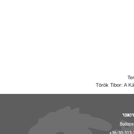
Te
Török Tibor:
A Ká
𐲘𐳀𐳎𐳀