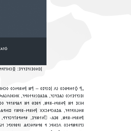
𐳐 𐲘𐳐𐳓𐳖𐳜𐳤, 𐲙𐳀𐳎 𐲇𐳜𐳢𐳀,
𐳎 𐳂𐳉𐳘𐳪𐳦𐳀𐳤𐳤𐳀 𐲁𐳢𐳠𐳁𐳇-𐳏𐳁𐳯𐳐 𐳪𐳢𐳀𐳖𐳓𐳛𐳇𐳜𐳐𐳙𐳓 𐳋𐳤
𐳦, 𐳞𐳢𐳞𐳓𐳤𐳋𐳍𐳭𐳓𐳉𐳦 𐳋𐳤 𐳀 𐳓𐳛𐳢𐳦, 𐳀𐳘𐳉𐳗𐳂𐳉𐳙 𐳋𐳖𐳦𐳉𐳓.
𐳐𐳙𐳇𐳀𐳙𐳙𐳀𐳓, 𐳀𐳘𐳐𐳦 𐳘𐳀 𐳘𐳀𐳎𐳀𐳢𐳙𐳀𐳓 𐳙𐳉𐳮𐳉𐳯𐳭𐳙𐳓.
𐳪𐳢𐳀𐳖𐳓𐳛𐳇𐳜𐳙𐳓, 𐲥𐳉𐳙𐳦 𐲐𐳤𐳦𐳮𐳁𐳙 𐳏𐳛𐳯𐳦𐳀 𐳖𐳋𐳦𐳢𐳉.
𐳯𐳦𐳉, 𐳎𐳀𐳢𐳀𐳠𐳑𐳦𐳛𐳦𐳦𐳀, 𐳦𐳛𐳮𐳁𐳂𐳂 𐳞𐳢𐳞𐳓𐳑𐳦𐳉𐳦𐳦𐳉.
𐳙𐳉𐳘𐳯𐳉𐳦𐳐 𐳐𐳇𐳉𐳙𐳦𐳐𐳦𐳁𐳤𐳪𐳓𐳀𐳦, 𐳓𐳪𐳖𐳦𐳫𐳢𐳁𐳒𐳪𐳓𐳀𐳦,