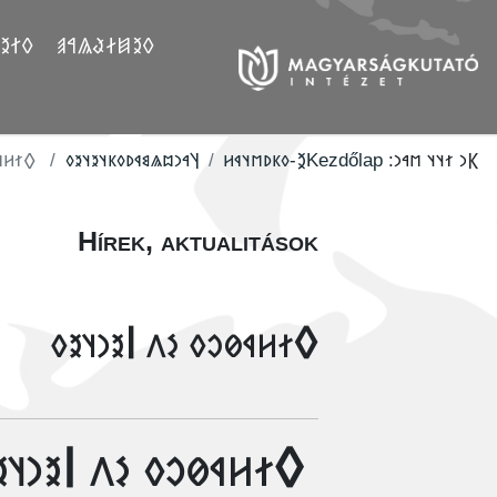
𐲤𐲛𐲓
𐲓𐲉𐲯𐲇𐲟𐲖𐲀𐲠
𐳉𐳙𐳦𐳉𐳓
𐲦𐳀𐳙𐳪𐳖𐳘𐳁𐳚𐳓𐳞𐳦𐳉𐳦𐳉𐳓
‮𐲉-𐳓𐳞𐳚𐳮𐳦𐳁𐳢
Kezdőlap
𐲞𐳙 𐳐𐳦𐳦 𐳮𐳀𐳙:
Hírek, aktualitások
𐲓𐳐𐳢𐳁𐳗𐳛𐳓 𐳋𐳤 𐲥𐳉𐳙𐳦𐳉𐳓
𐳐𐳢𐳁𐳗𐳛𐳓 𐳋𐳤 𐲥𐳉𐳙𐳦𐳉𐳓