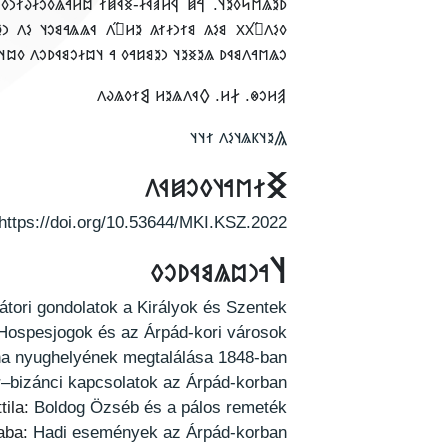
𐳦𐳉 𐳏𐳐𐳦𐳋𐳦, 𐳏𐳀𐳎𐳛𐳘𐳁𐳚𐳀𐳐𐳦, 𐳋𐳤 𐳉𐳎 𐳋𐳮𐳉𐳯𐳢𐳉𐳇𐳇𐳉𐳖
𐳚𐳀𐳐𐳢𐳀 𐳂𐳭𐳥𐳓𐳋𐳙 𐳋𐳖 𐳀 𐲓𐳁𐳢𐳠𐳁𐳦-𐳘𐳉𐳇𐳉𐳙𐳄𐳋𐳂𐳉𐳙.
 𐳀 𐳓𐳛𐳢𐳥𐳀𐳓 𐳐𐳢𐳁𐳙𐳦 𐳋𐳢𐳇𐳉𐳓𐳖𐳛̋𐳇𐳛̋𐳓 𐳥𐳁𐳘𐳁𐳢𐳀 𐳐𐳤.”
‮𐲠𐳢𐳛𐳌. 𐲇𐳢. 𐲓𐳁𐳤𐳖𐳉𐳢 𐲘𐳐𐳓𐳖𐳜𐳤
𐲖𐳉𐳦𐳞𐳖𐳦𐳋𐳤 𐳐𐳦𐳦
‮𐲏𐳐𐳮𐳀𐳦𐳓𐳛𐳯𐳁𐳤
https://doi.org/10.53644/MKI.KSZ.2022
‮𐲦𐳀𐳙𐳪𐳖𐳘𐳁𐳚𐳛𐳓
átori gondolatok a Királyok és Szentek
Hospesjogok és az Árpád-kori városok
Anna nyughelyének megtalálása 1848-ban
–bizánci kapcsolatok az Árpád-korban
tila:
Boldog Özséb és a pálos remeték
aba:
Hadi események az Árpád-korban