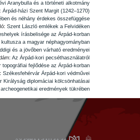
évi Aranybulla és a történeti alkotmány
: Árpád-házi Szent Margit (1242–1270)
cében és néhány érdekes összefüggése
ló:
Szent László emlékek a Felvidéken
leshelyek írásbelisége az Árpád-korban
ly kultusza a magyar néphagyományban
ddigi és a jövőben várható eredményei
dám:
Az Árpád-kori pecséthasználatról
 topográfiai fejlődése az Árpád-korban
s:
Székesfehérvár Árpád-kori védművei
r Királyság diplomáciai kölcsönhatásai
b archeogenetikai eredmények tükrében