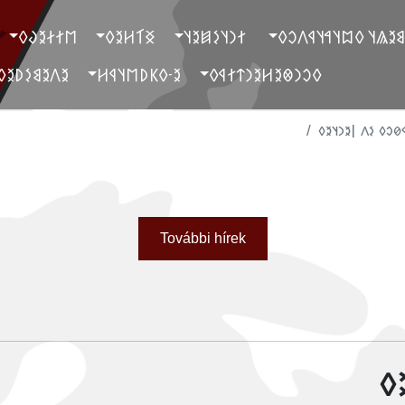
‮𐲮𐲐𐲇𐲉𐲜𐲓
‮𐲏𐲑𐲢𐲉𐲓
‮ 𐲐𐲙𐲦𐲋𐲯𐲉𐲦
‮ 𐲓𐲐𐲉𐲘𐲉𐲖𐲦 𐲓𐲪𐲦𐲀𐲦
‮𐲉𐲤𐲉𐲘𐲋𐲚𐲉𐲓
‮𐲉-𐲓𐲞𐲚𐲮𐲦𐲁𐲢
‮𐲓𐲛𐲙𐲌𐲉𐲢𐲉𐲙𐲄𐲐𐲁𐲓
‮ 𐲓𐳐𐳢𐳁𐳗𐳛𐳓 𐳋𐳤 𐲥
További hírek
𐲓