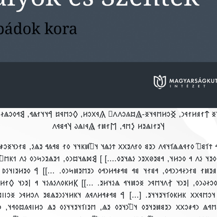
𐳁𐳦𐳏 𐲄𐳐𐳠𐳢𐳐𐳁𐳙, 𐲏𐳛𐳢𐳮𐳁𐳦𐳏-𐲖𐳪𐳍𐳛𐳤𐳤𐳸 𐲍𐳁𐳂𐳛𐳢, 𐲓𐳛𐳮𐳁𐳆 𐲀𐳦𐳦𐳐𐳖𐳀, 𐲘𐳀𐳓𐳛𐳖𐳇
𐲦𐳉𐳐𐳥𐳖𐳉𐳢 𐲋𐳮𐳀, 𐲮𐳐𐳯𐳐 𐲖𐳁𐳥𐳖𐳜 𐲦𐳀𐳘𐳁𐳤
 𐳄𐳑𐳘𐳪̋ 𐳓𐳐𐳁𐳖𐳖𐳑𐳦𐳁𐳤 𐳙𐳉𐳘 𐳓𐳐𐳤𐳉𐳂𐳂 𐳄𐳋𐳖𐳦 𐳦𐳪̋𐳯𐳞𐳦𐳦 𐳓𐳐 𐳘𐳀𐳍𐳀 𐳉𐳖𐳋, 𐳘𐳐𐳙𐳦𐳏𐳛
̋ 𐳉𐳖𐳉𐳘𐳉, 𐳐𐳇𐳉𐳙𐳦𐳐𐳦𐳁𐳤𐳪𐳙𐳓 𐳥𐳉𐳢𐳮𐳉𐳤
[...
𐳥𐳉𐳙𐳦𐳒𐳉𐳐𐳙𐳓 𐳋𐳖𐳉𐳦𐳋𐳦, 𐳖𐳉𐳍𐳉𐳙𐳇𐳁𐳐𐳓
𐳖𐳦𐳀 𐳀𐳯 𐳐𐳇𐳛̋𐳓
[...
𐳢𐳋𐳥𐳉 𐳀𐳯 𐲁𐳢𐳠𐳁𐳇-𐳏𐳁𐳯, 𐳀𐳘𐳉𐳗 𐳀𐳯 𐳀𐳖𐳀𐳠𐳒𐳁𐳦 𐳓𐳋𐳠𐳉𐳯𐳐 𐳘
𐳉, 𐳓𐳋𐳤𐳛̋𐳂𐳂𐳐 𐳙𐳉𐳮𐳋𐳙 𐳀𐳯 𐳫𐳒
[...
𐳠𐳢𐳜𐳂𐳁𐳒𐳁𐳦, 𐳖𐳉𐳍𐳙𐳀𐳎𐳛𐳂𐳂 𐲁𐳢𐳠𐳁𐳇-𐳏𐳁𐳯𐳐 
𐳋𐳤 𐳢𐳞𐳍𐳞𐳤 𐳪𐳦𐳀𐳦 𐳒𐳁𐳢𐳦 𐳂𐳉. 𐲀𐳯 𐳉𐳖𐳘𐳫𐳖𐳦
[...]
𐲁𐳢𐳠𐳁𐳇-𐳏𐳁𐳯, 𐳘𐳉𐳍- 𐳛̋𐳢
𐳜𐳮𐳀𐳖 𐳙𐳀𐳎𐳛𐳂𐳂 𐳙𐳉𐳘𐳯𐳉𐳦𐳉𐳓 𐳦𐳪̋𐳙𐳦𐳉𐳓 𐳉𐳖, 𐳮𐳉𐳥𐳑𐳦𐳉𐳦𐳦𐳋𐳓 𐳉𐳖 𐳛𐳢𐳥𐳁𐳍𐳪𐳓𐳀𐳦, 