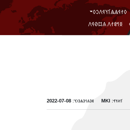
‮𐲓𐲐𐲁𐲖𐲖𐲑𐲦𐲁𐲤𐲛𐲓
‮ ‮𐲏𐲀𐲘𐲐𐲤 𐲍𐲪𐲗𐲁𐲤
‭2022-07-08
𐳘𐳉𐳍𐳒𐳉𐳖𐳉𐳙𐳦:
MKI
𐳑𐳢𐳦𐳀: