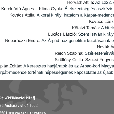
Horváth Attila:
Az 1222. 
Kerékjártó Ágnes – Klima Gyula:
Életszentség és aszkézis
Kovács Attila:
A korai királyi hatalom a Kárpát-meden
Kovács Lász
Kőfalvi Tamás:
A hite
Lukács László:
Szent István kirá
Neparáczki Endre:
Az Árpád-ház genetikai kutatásának e
Novák Á
Reich Szabina:
Székesfehérvár
Szőllősy Csilla–Szücsi Frigye
rplán Zoltán:
A keresztes hadjáratok és az Árpád-kori Magya
rpát-medence történeti népességeinek kapcsolatai az újab
𐳤𐳁𐳍𐳓𐳪𐳦𐳀𐳦𐳜 𐲐𐳙𐳦𐳋𐳯𐳉𐳦
1062 Budapest, Andrássy út 64.
𐳓𐳞𐳯𐳠𐳛𐳙𐳦𐳐 𐳦𐳉𐳖𐳉𐳌𐳛𐳙𐳥𐳁𐳘: ‭+36-30-313-3501