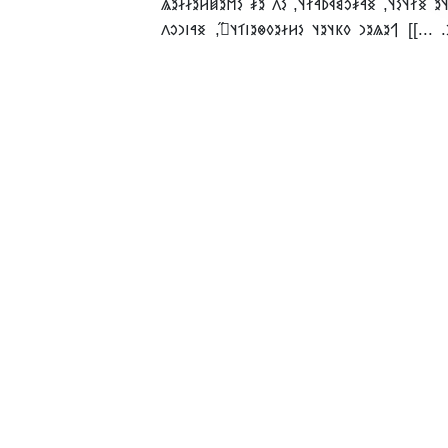
𐳚𐳉𐳖𐳮𐳭𐳓𐳉𐳦. 𐲀𐳯 𐲁𐳢𐳠𐳁𐳇-𐳏𐳁𐳯𐳐 𐳪𐳢𐳀𐳖𐳓𐳛𐳇𐳜𐳐𐳙𐳓, 
] 𐲒𐳉𐳖𐳉𐳙 𐳓𐳞𐳦𐳉𐳦 𐳋𐳢𐳇𐳉𐳓𐳌𐳉𐳥𐳑𐳦𐳛̋, 𐳏𐳀𐳥𐳙𐳛𐳤
[...
𐳓