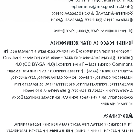
𐳿𐳼𐳺𐳺𐳺𐳺 𐳼𐳪𐳇𐳀𐳠𐳉𐳤𐳦, 𐲫𐳢𐳐 𐳪𐳦𐳄𐳀 65–‭5
‮
ephemeris@mki.gov.hu
𐲉-𐳘𐳀𐳐𐳖
𐲏𐳛𐳢𐳮𐳁𐳦𐳏-𐲖𐳪𐳍𐳛𐳤𐳤𐳸 𐲍𐳁𐳂𐳛𐳢‮𐲌𐳉𐳖𐳉𐳖𐳟𐳤 𐳓𐳐𐳀𐳇𐳜
‮𐲌𐳉𐳖𐳉𐳖𐳟𐳤 𐳓𐳐𐳀𐳇𐳜: 𐲏𐳛𐳢𐳮𐳁𐳦𐳏-𐲖𐳪𐳍𐳛𐳤𐳤𐳸 𐲍𐳁𐳂𐳛
𐲘𐳹𐳥𐳀𐳓𐳐 𐳥𐳉𐳢𐳓𐳉𐳥𐳦𐳋𐳤: 𐲦𐳜𐳦𐳏 𐲍𐳁𐳂𐳛𐳢, 𐲦𐳜𐳦𐳏 𐲘𐳐𐳏𐳁
‮𐳺𐳉𐳢𐳯𐳟𐳐 𐳒𐳛𐳍𐳛𐳓 𐳋𐳤 𐳚𐳑𐳖𐳦 𐳏𐳛𐳯𐳯𐳁𐳌𐳋𐳢𐳋
‮𐲀 𐳌𐳛𐳗𐳜𐳐𐳢𐳀𐳦 𐳚𐳑𐳖𐳦 𐳏𐳛𐳯𐳯𐳁𐳌𐳋𐳢𐳋𐳤𐳹 𐳋𐳤 𐳥𐳀𐳂𐳀𐳇𐳛𐳙 𐳉𐳖𐳋𐳢𐳏𐳉𐳦𐳟 𐳀 𐳮𐳐𐳖𐳁𐳍𐳏𐳁𐳖𐳜𐳙. 𐲀
Creative
𐲉𐳌𐳉𐳘𐳉𐳢𐳐𐳥 𐲏𐳪𐳙𐳍𐳀𐳢𐳛𐳖𐳛𐳍𐳐𐳓𐳁𐳂𐳀𐳙 𐳓𐳞𐳯𐳞𐳖𐳦 𐳄𐳐𐳓𐳓𐳉𐳓 𐳌𐳉𐳖𐳏𐳀𐳥𐳙𐳁𐳖𐳁𐳤𐳁𐳦 
4.0
(CC BY-SA 4.0)
𐲙𐳉𐳮𐳉𐳯𐳇 𐳘𐳉𐳍! – 𐲑𐳎 𐳀𐳇𐳇 𐳦𐳛𐳮𐳁𐳂𐳂!
Common
) . 𐲀 𐳄𐳐𐳓𐳓𐳉𐳓 𐳦𐳛𐳮𐳁𐳂𐳂𐳢𐳀 𐳐𐳤 𐳀 𐳥𐳉𐳢𐳯𐳟𐳐𐳓 𐳥𐳉𐳖𐳖𐳉𐳘𐳐
𐳖𐳁𐳤𐳇
𐳖𐳐𐳄𐳉𐳙𐳄 𐳥𐳀𐳂𐳁𐳗𐳛𐳯𐳯𐳀 
𐳦𐳪𐳖𐳀𐳒𐳇𐳛𐳙𐳁𐳦 𐳓𐳋𐳠𐳉𐳯𐳐𐳓, 𐳇𐳉 𐳘𐳁𐳤𐳛𐳓 𐳥𐳀𐳂𐳀𐳇𐳛𐳙 𐳛𐳖𐳮𐳀𐳤𐳏𐳀𐳦𐳒𐳁𐳓, 𐳖𐳉𐳦𐳞𐳖𐳦𐳏𐳉𐳦𐳐𐳓
𐳘𐳁𐳤𐳛𐳖𐳏𐳀𐳦𐳒𐳁𐳓, 𐳦𐳛𐳮𐳁𐳂𐳂𐳀𐳇𐳏𐳀𐳦𐳒𐳁𐳓, 𐳓𐳐𐳚𐳛𐳘𐳦𐳀𐳦𐳏𐳀𐳦𐳒𐳁𐳓, 𐳓𐳉𐳢𐳉𐳤𐳏𐳉𐳦𐳐𐳓 𐳮𐳀
𐳖𐳐𐳙𐳓𐳉𐳖𐳏𐳉𐳦𐳐𐳓 𐳀 𐳦𐳉𐳖𐳒𐳉𐳤 𐳥𐳞𐳮𐳉𐳍𐳭𐳓𐳉𐳦. 𐲉 𐳌𐳉𐳖𐳏𐳀𐳥𐳙𐳁𐳖𐳁𐳤 𐳆𐳀𐳓 𐳀𐳓𐳓𐳛
𐳉𐳙𐳍𐳉𐳇𐳋𐳗𐳉𐳯𐳉𐳦𐳦, 𐳏𐳀 𐳀 𐳦𐳀𐳢𐳦𐳀𐳖𐳛𐳘 𐳌𐳛𐳢𐳢𐳁𐳤𐳀, 𐳥𐳉𐳢𐳯𐳟𐳤𐳋𐳍𐳉 𐳉𐳎𐳋𐳢𐳦𐳉𐳖𐳘𐳹𐳉𐳙 𐳋
𐳠𐳛𐳙𐳦𐳛𐳤𐳀𐳙 𐳒𐳉𐳖𐳯𐳉𐳦𐳦
‮𐲖𐳉𐳓𐳦𐳛𐳢𐳁𐳖𐳁
𐲀𐳯 𐳫𐳎𐳙𐳉𐳮𐳉𐳯𐳉𐳦𐳦 𐳓𐳉𐳦𐳦𐳟𐳤 𐳮𐳀𐳓 𐳖𐳉𐳓𐳦𐳛𐳢𐳁𐳖𐳁𐳤 𐳘𐳜𐳇𐳥𐳉𐳢𐳋𐳦 𐳀𐳖𐳓𐳀𐳖𐳘𐳀𐳯𐳯𐳪𐳓
𐳮𐳀𐳎𐳐𐳤 𐳀 𐳖𐳉𐳓𐳦𐳛𐳢 𐳥𐳁𐳘𐳁𐳢𐳀 𐳀 𐳥𐳉𐳢𐳯𐳟, 𐳀 𐳥𐳉𐳢𐳯𐳟 𐳥𐳁𐳘𐳁𐳢𐳀 𐳀 𐳖𐳉𐳓𐳦𐳛𐳢 𐳐𐳤𐳘𐳉𐳢𐳉𐳦𐳖𐳉𐳙