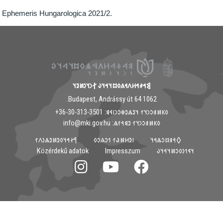
Ephemeris Hungarologica 2021/2.
𐲘𐳀𐳎𐳀𐳢𐳤𐳁𐳍𐳓𐳪𐳦𐳀𐳦𐳜 𐲐𐳙𐳦𐳋𐳯𐳉𐳦
1062 Budapest, Andrássy út 64.
𐳓𐳞𐳯𐳠𐳛𐳙𐳦𐳐 𐳦𐳉𐳖𐳉𐳌𐳛𐳙𐳥𐳁𐳘: ‭+36-30-313-3501
𐳓𐳞𐳯𐳠𐳛𐳙𐳦𐳐 𐳉𐳘𐳀𐳐𐳖: info@mki.gov.hu
𐲀𐳇𐳀𐳦𐳓𐳉𐳯𐳉𐳖𐳋𐳤𐳐
𐳺𐳉𐳢𐳯𐳟𐳐 𐳒𐳛𐳍𐳛𐳓
𐲓𐳀𐳠𐳆𐳛𐳖𐳀𐳦
Közérdekű adatok
Impresszum
𐳦𐳁𐳒𐳋𐳓𐳛𐳯𐳦𐳀𐳦𐳜