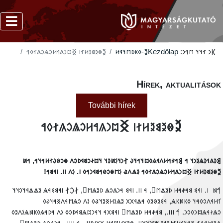
‮𐲉𐳌𐳉𐳘𐳉𐳢𐳐𐳥 𐲏𐳪𐳙𐳍𐳀𐳢𐳛𐳖𐳛𐳍𐳐𐳓𐳀
‮𐲉-𐳓𐳞𐳚𐳮𐳦𐳁𐳢
Kezdőlap
𐲞𐳙 𐳐𐳦𐳦 𐳮𐳀𐳙:
Hírek, aktualitáso
További hírek
‮𐲉𐳌𐳉𐳘𐳉𐳢𐳐𐳥 𐲏𐳪𐳙𐳍𐳀𐳢𐳛𐳖𐳛𐳍𐳐𐳓𐳀
𐲘𐳉𐳍𐳒𐳉𐳖𐳉𐳙𐳦 𐳀 𐲘𐳀𐳎𐳀𐳢𐳤𐳁𐳍𐳓𐳪𐳦𐳀𐳦𐳜 𐲐𐳙𐳦𐳋𐳯𐳉𐳦 𐳦𐳪𐳇𐳛𐳘𐳁𐳚𐳛𐳤 𐳌𐳛𐳗𐳜𐳐𐳢𐳀𐳦𐳀, 𐳀
𐲉𐳌𐳉𐳘𐳉𐳢𐳐𐳥 𐲏𐳪𐳙𐳍𐳀𐳢𐳛𐳖𐳛𐳍𐳐𐳓𐳀 𐳉𐳖𐳤𐳟 𐳋𐳮𐳌𐳛𐳗𐳀𐳘𐳁𐳙𐳀𐳓 𐳺. 𐳋𐳤 𐳺𐳺. 𐳥𐳁𐳘𐳀
𐲀𐳯 𐳺. 𐳥𐳁𐳘 𐳘𐳀𐳎𐳀𐳢 𐳚𐳉𐳖𐳮𐳹, 𐳀 𐳺𐳺. 𐳥𐳁𐳘 𐳀𐳙𐳍𐳛𐳖 𐳚𐳉𐳖𐳮𐳹, 𐲇𐲛𐲐 𐳥𐳁𐳘𐳘𐳀𐳖 𐳉𐳖𐳖𐳁𐳦𐳛𐳦
𐳑𐳢𐳁𐳤𐳛𐳓𐳀𐳦 𐳓𐳞𐳯𐳞𐳖, 𐳀𐳘𐳉𐳗𐳉𐳓 𐳀𐳖𐳁𐳂𐳂 𐳉𐳖𐳋𐳢𐳏𐳉𐳦𐳟𐳓 𐳋𐳤 𐳛𐳖𐳮𐳀𐳤𐳏𐳀𐳦𐳜
𐳛𐳖𐳇𐳀𐳖𐳪𐳙𐳓𐳛𐳙. 𐲀 𐳺𐳺𐳺., 𐳘𐳀𐳎𐳀𐳢 𐳚𐳉𐳖𐳮𐳹 𐳥𐳁𐳘𐳂𐳀 𐳦𐳀𐳙𐳪𐳖𐳘𐳁𐳚𐳛𐳓 𐳋𐳤 𐳀𐳚𐳀𐳍𐳓𐳞𐳯𐳖𐳋𐳤𐳉