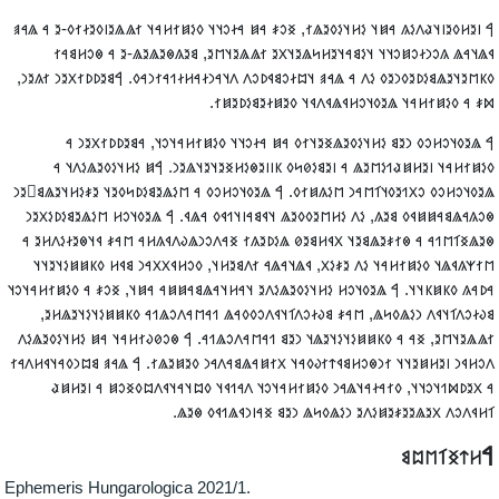
‮𐲀 𐳥𐳉𐳢𐳓𐳉𐳥𐳦𐳟𐳤𐳋𐳍 𐳀𐳯𐳦 𐳋𐳢𐳦𐳋𐳓𐳉𐳖𐳐, 𐳏𐳛𐳎 𐳀𐳯 𐳀𐳇𐳛𐳦𐳦 𐳓𐳋𐳯𐳐𐳢𐳀𐳦 𐳐𐳖𐳖𐳉𐳥𐳓𐳉𐳇𐳐𐳓-𐳉 𐳀 𐳖𐳀
𐳁𐳖𐳦𐳀𐳖 𐳍𐳛𐳙𐳇𐳛𐳯𐳛𐳦𐳦 𐳦𐳋𐳘𐳀𐳦𐳉𐳢𐳭𐳖𐳉𐳦𐳂𐳉 𐳐𐳖𐳖𐳉𐳦𐳮𐳉, 𐳘𐳉𐳍𐳌𐳉𐳖𐳉𐳖-𐳉 𐳀 𐳌𐳛𐳢𐳘𐳀
𐳓𐳞𐳮𐳉𐳦𐳉𐳖𐳘𐳋𐳚𐳉𐳓𐳙𐳉𐳓 𐳋𐳤 𐳀 𐳖𐳀𐳠 𐳦𐳪𐳇𐳛𐳘𐳁𐳚𐳛𐳤 𐳤𐳦𐳀𐳙𐳇𐳀𐳢𐳇𐳒𐳀𐳐𐳙𐳀𐳓. 𐲀𐳘𐳉𐳚𐳚𐳐𐳂𐳉𐳙 𐳐𐳍𐳉𐳙
𐳫𐳎 𐳀 𐳓𐳋𐳯𐳐𐳢𐳀𐳦 𐳖𐳉𐳓𐳦𐳛𐳢𐳁𐳖𐳁𐳤𐳁𐳦 𐳓𐳉𐳯𐳇𐳉𐳘𐳋𐳚𐳉𐳯𐳐
‮𐲀 𐳖𐳉𐳓𐳦𐳛𐳢𐳛𐳓 𐳙𐳉𐳘 𐳋𐳢𐳦𐳋𐳓𐳉𐳖𐳏𐳉𐳦𐳐𐳓 𐳀𐳯 𐳀𐳇𐳛𐳦𐳦 𐳓𐳋𐳯𐳐𐳢𐳀𐳦𐳛𐳦, 𐳀𐳘𐳉𐳚𐳚𐳐𐳂𐳉𐳙 
𐳓𐳋𐳯𐳐𐳢𐳀𐳦 𐳥𐳉𐳢𐳯𐳟𐳒𐳋𐳮𐳉𐳖 𐳀 𐳥𐳉𐳘𐳋𐳗𐳭𐳓 𐳞𐳥𐳥𐳉𐳌𐳋𐳢𐳏𐳉𐳦𐳉𐳦𐳖𐳉𐳙. 𐲀𐳯 𐳋𐳢𐳦𐳋𐳓𐳉𐳖𐳋𐳤𐳦 
𐳖𐳉𐳓𐳦𐳛𐳢𐳛𐳓 𐳛𐳂𐳒𐳉𐳓𐳦𐳑𐳮𐳀𐳙 𐳮𐳋𐳍𐳯𐳐𐳓. 𐲀 𐳖𐳉𐳓𐳦𐳛𐳢𐳛𐳓 𐳀 𐳮𐳋𐳖𐳉𐳘𐳋𐳚𐳭𐳓𐳉𐳦 𐳉𐳎𐳋𐳢𐳦𐳉𐳖𐳘𐳹𐳉
𐳌𐳛𐳍𐳀𐳖𐳘𐳀𐳯𐳯𐳁𐳓 𐳘𐳉𐳍, 𐳋𐳤 𐳋𐳢𐳮𐳉𐳓𐳓𐳉𐳖 𐳦𐳁𐳘𐳀𐳥𐳦𐳒𐳁𐳓 𐳀𐳖𐳁. 𐲀 𐳖𐳉𐳓𐳦𐳛𐳢 𐳮𐳋𐳖𐳉𐳘𐳋𐳚𐳋𐳂𐳉
𐳌𐳉𐳖𐳏𐳑𐳮𐳒𐳀 𐳀 𐳌𐳐𐳎𐳉𐳖𐳘𐳉𐳦 𐳂𐳁𐳢𐳘𐳉𐳗 𐳖𐳋𐳚𐳉𐳍𐳐 𐳏𐳀𐳤𐳛𐳙𐳖𐳜𐳤𐳁𐳍𐳢𐳀 𐳮𐳀𐳎 𐳁𐳦𐳌𐳉𐳇𐳋𐳤𐳢𐳉 
𐳮𐳐𐳰𐳍𐳁𐳖𐳦 𐳓𐳋𐳯𐳐𐳢𐳀𐳦 𐳋𐳤 𐳉𐳎𐳋𐳂, 𐳁𐳖𐳦𐳀𐳖𐳀 𐳐𐳤𐳘𐳉𐳢𐳦, 𐳓𐳛𐳢𐳁𐳂𐳂𐳀𐳙 𐳘𐳁𐳢 𐳓𐳞𐳯𐳯𐳋𐳦𐳉𐳦
𐳀𐳚𐳀𐳍 𐳓𐳞𐳯𐳞𐳦𐳦. 𐲀 𐳖𐳉𐳓𐳦𐳛𐳢 𐳋𐳢𐳦𐳋𐳓𐳉𐳖𐳋𐳤𐳉 𐳦𐳀𐳢𐳦𐳀𐳖𐳘𐳀𐳯𐳯𐳀 𐳀𐳯𐳦, 𐳏𐳛𐳎 𐳀 𐳓𐳋𐳯𐳐𐳢𐳀𐳦𐳛
𐳘𐳜𐳇𐳛𐳤𐳑𐳦𐳁𐳤 𐳙𐳋𐳖𐳓𐳭𐳖, 𐳮𐳀𐳎 𐳘𐳜𐳇𐳛𐳤𐳑𐳦𐳁𐳤𐳛𐳓𐳓𐳀𐳖 𐳒𐳀𐳮𐳀𐳤𐳛𐳖𐳒𐳀 𐳓𐳞𐳯𐳯𐳋𐳦𐳋𐳦𐳉𐳖𐳢𐳉
𐳐𐳖𐳖𐳉𐳦𐳮𐳉, 𐳏𐳀 𐳀 𐳓𐳞𐳯𐳯𐳋𐳦𐳋𐳦𐳉𐳖𐳦 𐳙𐳉𐳘 𐳒𐳀𐳮𐳀𐳤𐳛𐳖𐳒𐳀. 𐲀 𐳌𐳛𐳗𐳜𐳐𐳢𐳀𐳦 𐳀𐳯 𐳋𐳢𐳦𐳋𐳓𐳉𐳖𐳋
𐳤𐳛𐳢𐳁𐳙 𐳥𐳉𐳢𐳯𐳉𐳦𐳦 𐳐𐳙𐳌𐳛𐳢𐳘𐳁𐳄𐳐𐳜𐳓𐳀𐳦 𐳂𐳐𐳯𐳀𐳖𐳘𐳀𐳤𐳀𐳙 𐳓𐳉𐳯𐳉𐳖𐳐. 𐲀 𐳖𐳀𐳠 𐳘𐳪𐳙𐳓𐳀𐳦𐳁𐳢𐳤𐳀
𐳀 𐳂𐳉𐳚𐳫𐳒𐳦𐳛𐳦𐳦, 𐳓𐳐𐳀𐳇𐳀𐳦𐳖𐳀𐳙 𐳓𐳋𐳯𐳐𐳢𐳀𐳦𐳛𐳦 𐳤𐳀𐳒𐳁𐳦 𐳓𐳪𐳦𐳀𐳦𐳁𐳤𐳪𐳓𐳏𐳛𐳯 𐳀 𐳥𐳉𐳢𐳯
𐳑𐳢𐳁𐳤𐳛𐳤 𐳂𐳉𐳖𐳉𐳉𐳎𐳉𐳯𐳋𐳤𐳉 𐳙𐳋𐳖𐳓𐳭𐳖 𐳙𐳉𐳘 𐳏𐳀𐳥𐳙𐳁𐳖𐳒𐳁𐳓 𐳌𐳉𐳖
𐲀𐳢𐳄𐳏𐳑𐳮𐳪
Ephemeris Hungarologica 2021/1.