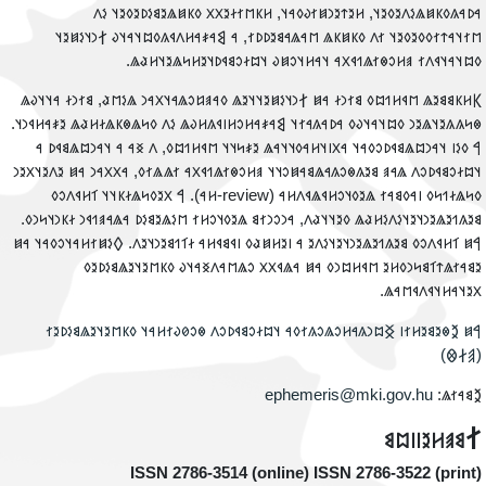
𐳀𐳚𐳀𐳍𐳓𐳞𐳯𐳖𐳋𐳤𐳉𐳓𐳉𐳦, 𐳢𐳉𐳄𐳉𐳙𐳯𐳐𐳜𐳓𐳀𐳦, 𐳢𐳞𐳮𐳐𐳇𐳉𐳂𐳂 𐳓𐳞𐳯𐳖𐳉𐳘𐳋𐳚𐳉𐳓𐳉𐳦 𐳋
𐳮𐳐𐳦𐳀𐳄𐳐𐳓𐳓𐳉𐳓𐳉𐳦 𐳐𐳤 𐳓𐳞𐳯𐳞𐳖 𐳮𐳀𐳖𐳀𐳘𐳉𐳚𐳚𐳐, 𐳀 𐲘𐳀𐳎𐳀𐳢𐳤𐳁𐳍𐳓𐳪𐳦𐳀𐳦𐳜 𐲐𐳙𐳦𐳋𐳯𐳉
𐳓𐳪𐳦𐳀𐳦𐳁𐳤𐳐 𐳠𐳢𐳛𐳌𐳐𐳖𐳒𐳁𐳂𐳀 𐳦𐳀𐳢𐳦𐳛𐳯𐳜 𐳦𐳪𐳇𐳛𐳘𐳁𐳚𐳦𐳉𐳢𐳭𐳖𐳉𐳦𐳢𐳟𐳖
‮𐲞𐳢𐳞𐳘𐳘𐳉𐳖 𐳮𐳁𐳢𐳒𐳪𐳓 𐳘𐳐𐳙𐳇 𐳀𐳯 𐲐𐳙𐳦𐳋𐳯𐳉𐳦𐳦𐳉𐳖 𐳓𐳀𐳠𐳆𐳛𐳖𐳀𐳦𐳂𐳀𐳙 𐳖𐳋𐳮𐳟, 𐳘𐳐𐳙𐳇 𐳀𐳦𐳦𐳜
𐳌𐳭𐳍𐳍𐳉𐳦𐳖𐳉𐳙 𐳓𐳪𐳦𐳀𐳦𐳜𐳓 𐳀𐳚𐳀𐳍𐳀𐳐𐳦 𐲘𐳀𐳎𐳀𐳢𐳛𐳢𐳥𐳁𐳍𐳢𐳜𐳖 𐳋𐳤 𐳓𐳭𐳖𐳌𐳞𐳖𐳇𐳢𐳟𐳖 𐳉𐳎𐳀𐳢𐳁𐳙𐳦
𐲀 𐳓𐳋𐳥 𐳦𐳀𐳙𐳪𐳖𐳘𐳁𐳚𐳛𐳓𐳀𐳦 𐳀𐳂𐳥𐳦𐳢𐳀𐳓𐳦𐳦𐳀𐳖 𐳉𐳎𐳭𐳦𐳦 𐳮𐳁𐳢𐳒𐳪𐳓, 𐳤 𐳏𐳀 𐳀 𐳦𐳀𐳙𐳪𐳖𐳘𐳁𐳚 
𐳦𐳪𐳇𐳛𐳘𐳁𐳚𐳛𐳤 𐳖𐳀𐳠 𐳘𐳉𐳍𐳌𐳛𐳍𐳀𐳖𐳘𐳀𐳯𐳛𐳦𐳦 𐳠𐳢𐳛𐳌𐳐𐳖𐳒𐳁𐳂𐳀 𐳐𐳖𐳖𐳐𐳓, 𐳀𐳂𐳂𐳀𐳙 𐳀𐳯 𐳉𐳤𐳉𐳦𐳂𐳉
-𐳢𐳀). 𐲀 𐳂𐳉𐳓𐳭𐳖𐳇𐳞𐳦𐳦 𐳑𐳢𐳁𐳤𐳛𐳓
review
𐳓𐳭𐳖𐳇𐳒𐳭𐳓 𐳥𐳀𐳓𐳘𐳀𐳐 𐳖𐳉𐳓𐳦𐳛𐳢𐳁𐳖𐳁𐳤𐳢𐳀 
𐳘𐳉𐳍𐳒𐳉𐳖𐳉𐳙𐳦𐳉𐳦𐳋𐳤𐳋𐳢𐳟𐳖 𐳓𐳉𐳦𐳦𐳟𐳤, 𐳀𐳙𐳛𐳙𐳐𐳘 𐳖𐳉𐳓𐳦𐳛𐳢𐳐 𐳮𐳋𐳖𐳉𐳘𐳋𐳚 𐳀𐳖𐳀𐳠𐳒𐳁𐳙 𐳇𐳞𐳙𐳦𐳭𐳙𐳓
𐲀𐳯 𐳑𐳢𐳁𐳤𐳛𐳓 𐳘𐳉𐳍𐳒𐳉𐳖𐳉𐳙𐳦𐳉𐳦𐳋𐳤𐳉 𐳀 𐳥𐳉𐳢𐳯𐳟𐳓 𐳥𐳁𐳘𐳁𐳢𐳀 𐳇𐳑𐳒𐳘𐳉𐳙𐳦𐳉𐳤. 𐲓𐳋𐳯𐳐𐳢𐳀𐳦𐳛𐳓𐳀𐳦 𐳀
𐳉𐳘𐳀𐳐𐳖𐳄𐳑𐳘𐳭𐳙𐳓𐳢𐳉 𐳮𐳁𐳢𐳪𐳙𐳓 𐳀𐳯 𐳀𐳖𐳁𐳂𐳂 𐳛𐳖𐳮𐳀𐳤𐳏𐳀𐳦𐳜 𐳓𐳞𐳮𐳉𐳦𐳉𐳖𐳘𐳋𐳚𐳉
𐳂𐳉𐳦𐳀𐳢𐳦𐳁𐳤𐳁𐳮𐳀𐳖
‮𐲀𐳯 𐲉𐳌𐳉𐳘𐳉𐳢𐳐𐳥 𐲏𐳪𐳙𐳍𐳀𐳢𐳛𐳖𐳛𐳍𐳐𐳓𐳀 𐳦𐳪𐳇𐳛𐳘𐳁𐳚𐳛𐳤 𐳌𐳛𐳗𐳜𐳐𐳢𐳀𐳦 𐳓𐳞𐳮𐳉𐳦𐳉𐳖𐳘𐳋𐳚𐳉
(𐲠𐲇𐲌
‮
ephemeris@mki.gov.hu
𐲉𐳘𐳀𐳐𐳖
‮𐲐𐳘𐳠𐳢𐳉𐳥𐳥𐳪
ISSN 2786-3514 (online) ISSN 2786-3522 (print