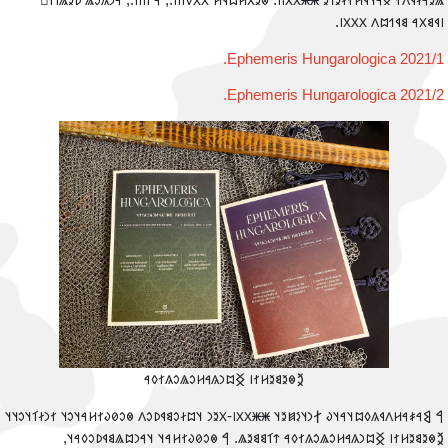
𐳖𐳉𐳀𐳇𐳁𐳤𐳐 𐳏𐳀𐳦𐳁𐳢𐳐𐳇𐳉𐳒𐳉 𐳿𐳿𐳼𐳼𐳺𐳺. 𐳌𐳉𐳂𐳢𐳪𐳁𐳢 𐳼𐳼𐳻𐳺𐳺𐳺., 𐳀 𐳺𐳺𐳺𐳺., 𐳀𐳙𐳍𐳛𐳖 𐳚𐳉𐳖𐳮
𐳥𐳁𐳘𐳂𐳀 𐳘𐳁𐳒𐳪𐳤 𐳼𐳼𐳼𐳺
Ephemeris Hungarologica 2021/1
Ephemeris Hungarologica 2021/2
‮𐲉𐳌𐳉𐳘𐳉𐳢𐳐𐳥 𐲏𐳪𐳙𐳍𐳀𐳢𐳛𐳖𐳛𐳍𐳐𐳓𐳀
‮𐲀 𐲘𐳀𐳎𐳀𐳢𐳤𐳁𐳍𐳓𐳪𐳦𐳀𐳦𐳜 𐲐𐳙𐳦𐳋𐳯𐳉𐳦 𐳿𐳿𐳼𐳼𐳺-𐳂𐳉𐳙 𐳦𐳪𐳇𐳛𐳘𐳁𐳚𐳛𐳤 𐳌𐳛𐳗𐳜𐳐𐳢𐳀𐳦𐳛𐳦 𐳐𐳙𐳇𐳑𐳦𐳛𐳦
𐲉𐳌𐳉𐳘𐳉𐳢𐳐𐳥 𐲏𐳪𐳙𐳍𐳀𐳢𐳛𐳖𐳛𐳍𐳐𐳓𐳀 𐳄𐳑𐳘𐳘𐳉𐳖. 𐲀 𐳌𐳛𐳗𐳜𐳐𐳢𐳀𐳦 𐳦𐳀𐳙𐳪𐳖𐳘𐳁𐳚𐳛𐳓𐳀𐳦