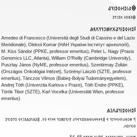
𐲌𐳟𐳥𐳉𐳢𐳓𐳉𐳥𐳦
‮𐲌𐳉𐳏𐳋𐳢 𐳼𐳉𐳙𐳄
‮𐳺𐳉𐳢𐳓𐳉𐳥𐳦𐳟𐳂𐳐𐳯𐳛𐳦𐳦𐳤𐳁
Amedeo di Francesco (Università degli Studi di Cassino e del Lazio
Meridionale), Oleksii Komar (НАН України Інститут археології),
M. Kiss Sándor (PPKE, professor emeritus), Peter L. Nagy (Praxis
Genomics LLC, Atlanta), William O’Reilly (Cambridge University),
Pusztay János (NyME, professor emeritus), Szentirmay Zoltán
(Országos Onkológiai Intézet), Szörényi László (SZTE, professor
emeritus), Tánczos Vilmos (Babeş-Bolyai Tudományegyetem),
Andrej Tóth (Univerzita Karlova v Praze), Tóth Endre (PPKE),
Török Tibor (SZTE), Karl Vocelka (Universität Wien, professor
emeritus)
‮𐳺𐳉𐳢𐳓𐳉𐳥𐳦𐳟𐳤𐳋
‮𐲀 𐳌𐳛𐳗𐳜𐳐𐳢𐳀𐳦𐳛𐳦 𐳀 𐲘𐳀𐳎𐳀𐳢𐳤𐳁𐳍𐳓𐳪𐳦𐳀𐳦𐳜 𐲐𐳙𐳦𐳋𐳯𐳉𐳦 𐳀𐳇𐳒𐳀 𐳓𐳐. 𐲘𐳉𐳍𐳒𐳉𐳖𐳉𐳙𐳐𐳓 𐳋𐳮𐳉𐳙𐳦
𐳓𐳋𐳦𐳥𐳉𐳢