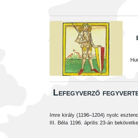
Hun
Lefegyverző fegyvert
Imre király (1196–1204) nyolc esztend
III. Béla 1196. április 23-án bekövetk