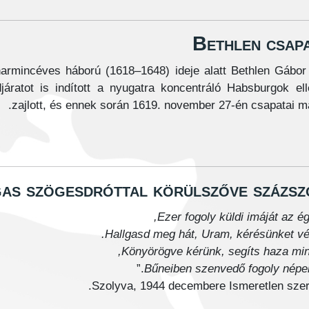
Bethlen csap
armincéves háború (1618–1648) ideje alatt Bethlen Gábor
járatot is indított a nyugatra koncentráló Habsburgok el
zajlott, és ennek során 1619. november 27-én csapatai már
as szögesdróttal körülszőve százsz
Ezer fogoly küldi imáját az ég
Hallgasd meg hát, Uram, kérésünket vé
Könyörögve kérünk, segíts haza min
.”
Bűneiben szenvedő fogoly népe
.
Szolyva, 1944 decembere
Ismeretlen sze