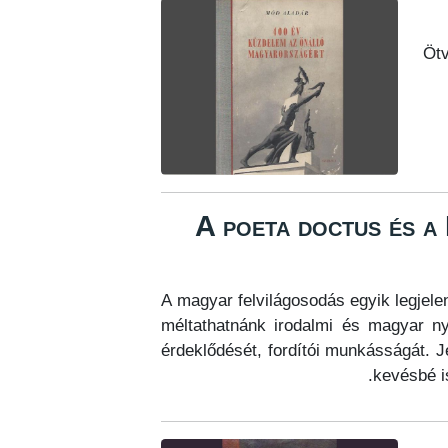
Ötv
A poeta doctus és a
A magyar felvilágosodás egyik legjel
méltathatnánk irodalmi és magyar nye
érdeklődését, fordítói munkásságát.
kevésbé is