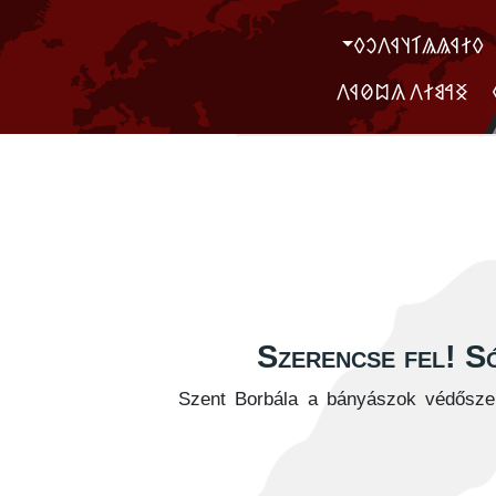
‮𐲓𐲐𐲁𐲖𐲖𐲑𐲦𐲁𐲤𐲛𐲓
‮ ‮𐲏𐲀𐲘𐲐𐲤 𐲍𐲪𐲗𐲁𐲤
Szerencse fel! S
Szent Borbála a bányászok védősze