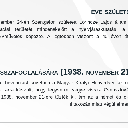
5. november 24-én Szentgálon született Lőrincze Lajos álla
tatási területét mindenekelőtt a nyelvjáráskutatás,
elvművelés képezte. A legtöbben viszont a 40 éven á
isszafoglalására (1938. november 21
ki bevonulást követően a Magyar Királyi Honvédség az ú
al arra készült, hogy fegyverrel vegye vissza Csehszlov
st 1938. november 21-ére tűzték ki, ám az a német és o
tiltakozás miatt végül elmar