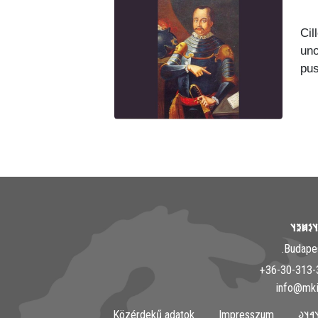
Cil
un
pu
𐲘𐳀𐳎𐳀
Közérdekű adatok
Impresszum
𐲀𐳇𐳀