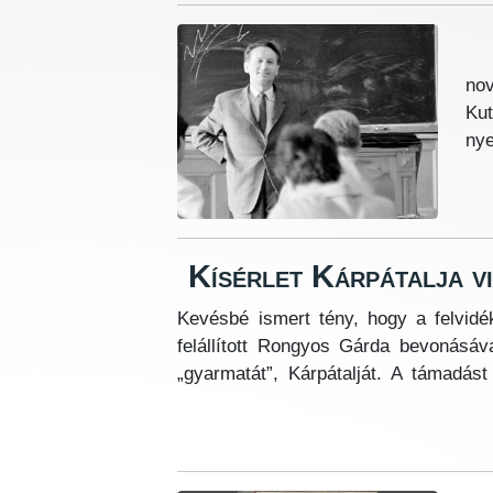
191
Ku
ny
Kísérlet Kárpátalja v
Kevésbé ismert tény, hogy a felvidé
felállított Rongyos Gárda bevonásáv
„gyarmatát”, Kárpátalját. A támadá