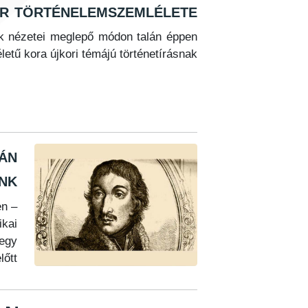
 történelemszemlélete
nek nézetei meglepő módon talán éppen
letű kora újkori témájú történetírásnak.
án
nk
en –
ikai
egy
őtt.