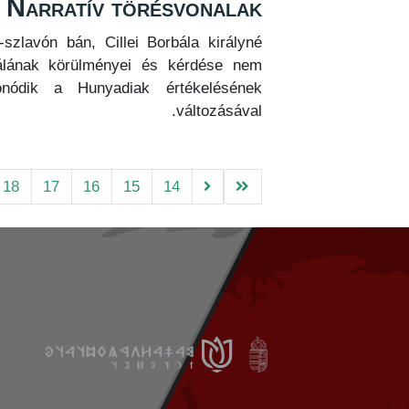
. Narratív törésvonalak
-szlavón bán, Cillei Borbála királyné
lálának körülményei és kérdése nem
nódik a Hunyadiak értékelésének
változásával.
18
17
16
15
14