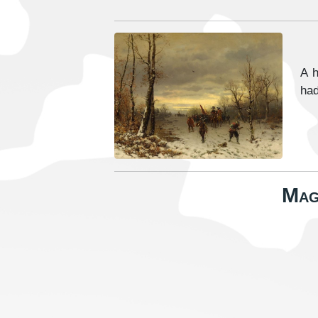
A h
had
Mag