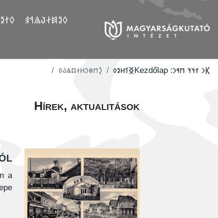
𐲤𐲛𐲓
𐲓𐲉𐲯𐲇𐲟𐲖𐲀𐲠
‮𐲋𐳮𐳌𐳛𐳢𐳇𐳪𐳖𐳜𐳓
‮𐲏𐳑𐳢𐳉𐳓
Kezdőlap
𐲞𐳙 𐳐𐳦𐳦 𐳮𐳀𐳙:
Hírek, aktualitások
ól
n a
epe.