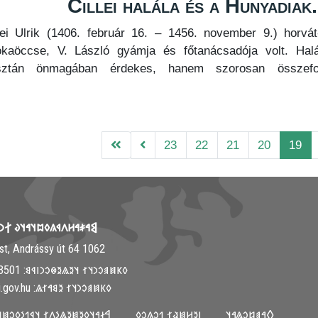
Cillei halála és a Hunyadiak
lei Ulrik (1406. február 16. – 1456. november 9.) horvát
okaöccse, V. László gyámja és főtanácsadója volt. Ha
sztán önmagában érdekes, hanem szorosan összefo
23
22
21
20
19
𐳤𐳁𐳍𐳓𐳪𐳦𐳀𐳦𐳜 𐲐𐳙𐳦𐳋𐳯𐳉𐳦
1062 Budapest, Andrássy út 64.
𐳓𐳞𐳯𐳠𐳛𐳙𐳦𐳐 𐳦𐳉𐳖𐳉𐳌𐳛𐳙𐳥𐳁𐳘: ‭+36-30-313-3501
𐳓𐳞𐳯𐳠𐳛𐳙𐳦𐳐 𐳉𐳘𐳀𐳐𐳖: info@mki.gov.hu
𐳓𐳉𐳯𐳉𐳖𐳋𐳤𐳐 𐳦𐳁𐳒𐳋𐳓𐳛𐳯𐳦𐳀𐳦𐳜
𐳺𐳉𐳢𐳯𐳟𐳐 𐳒𐳛𐳍𐳛𐳓
𐲓𐳀𐳠𐳆𐳛𐳖𐳀𐳦