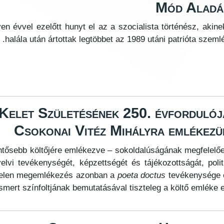
Mód Aladár
en évvel ezelőtt hunyt el az a szocialista történész, aki
halála után ártottak legtöbbet az 1989 utáni patrióta szemlé
 Kelet Születésének 250. évfordulój
Csokonai Vitéz Mihályra emlékezü
entősebb költőjére emlékezve – sokoldalúságának megfelelő
lvi tevékenységét, képzettségét és tájékozottságát, polit
 Jelen megemlékezés azonban a
poeta doctus
tevékenysége 
mert színfoltjának bemutatásával tiszteleg a költő emléke el