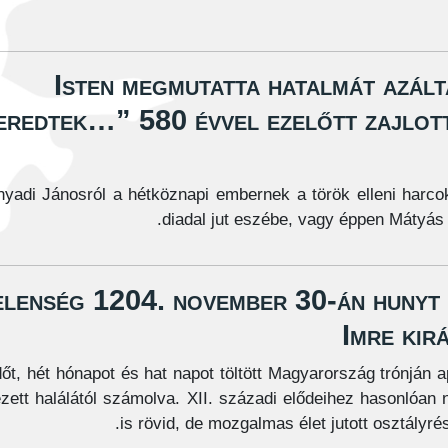
„Isten megmutatta hatalmát azál
eredtek…” 580 évvel ezelőtt zajlot
yadi Jánosról a hétköznapi embernek a török elleni harcok
diadal jut eszébe, vagy éppen Mátyás k
elenség 1204. november 30-án hunyt 
Imre kir
őt, hét hónapot és hat napot töltött Magyarország trónján a
ezett halálától számolva. XII. századi elődeihez hasonlóan 
is rövid, de mozgalmas élet jutott osztályrés