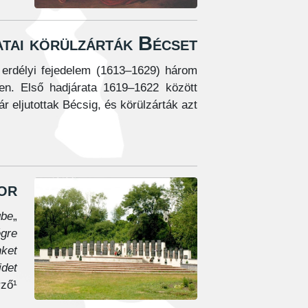
atai körülzárták Bécset
 erdélyi fejedelem (1613–1629) három
len. Első hadjárata 1619–1622 között
 eljutottak Bécsig, és körülzárták azt.
or
be,
„
gre.
ket,
idet
rző
¹