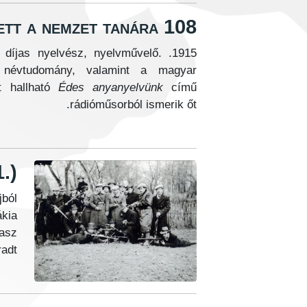
108 éve született a nemzet tanára
mi díjas nyelvész, nyelvművelő.
 a névtudomány, valamint a magyar
t hallható
Édes anyanyelvünk
című
rádióműsorból ismerik őt.
.)
jból
ákia
lasz
adt.