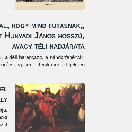
tal, hogy mind futásnak
t Hunyadi János hosszú,
avagy téli hadjárata
, a déli harangszó, a nándorfehérvári
irály atyjaként jelenik meg a fejekben.
el
ály
pja,
neki
zül.