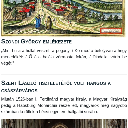
Szondi György emlékezete
„Mint hulla a hulla! veszett a pogány, / Kő módra befolyván a hegy
menedékét: / Ő álla halála vérmosta fokán, / Diadallal várta be
végét.”
Szent László tiszteletétől volt hangos a
császárváros
Miután 1526-ban I. Ferdinánd magyar király, a Magyar Királyság
pedig a Habsburg Monarchia része lett, magyarok még nagyobb
számban kerültek a bécsi egyetem hallgatói sorába.