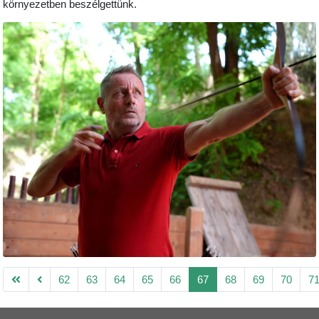
környezetben beszélgettünk.
62
63
64
65
66
67
68
69
70
7