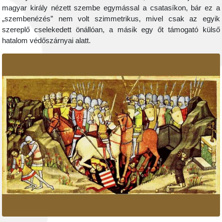
magyar király nézett szembe egymással a csatasíkon, bár ez a
„szembenézés” nem volt szimmetrikus, mivel csak az egyik
szereplő cselekedett önállóan, a másik egy őt támogató külső
hatalom védőszárnyai alatt.