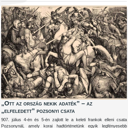
„Ott az ország nekik adaték” – az
„elfeledett” pozsonyi csata
907. július 4-én és 5-én zajlott le a keleti frankok elleni csata
Pozsonynál, amely korai hadtörténetünk egyik legfényesebb