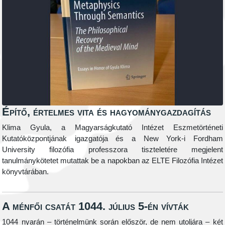
Építő, értelmes vita és hagyománygazdagítás
Klima Gyula, a Magyarságkutató Intézet Eszmetörténeti
Kutatóközpontjának igazgatója és a New York-i Fordham
University filozófia professzora tiszteletére megjelent
tanulmánykötetet mutattak be a napokban az ELTE Filozófia Intézet
könyvtárában.
A ménfői csatát 1044. július 5-én vívták
1044 nyarán – történelmünk során először, de nem utoljára – két