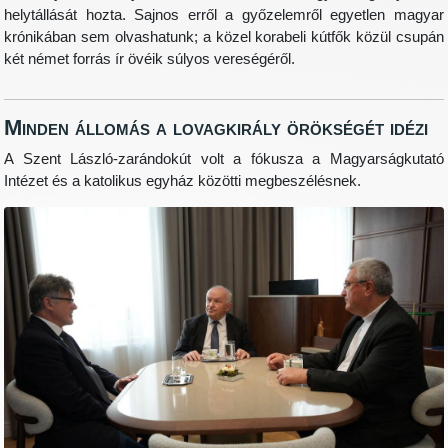
helytállását hozta. Sajnos erről a győzelemről egyetlen magyar
krónikában sem olvashatunk; a közel korabeli kútfők közül csupán
két német forrás ír övéik súlyos vereségéről.
Minden állomás a lovagkirály örökségét idézi
A Szent László-zarándokút volt a fókusza a Magyarságkutató
Intézet és a katolikus egyház közötti megbeszélésnek.