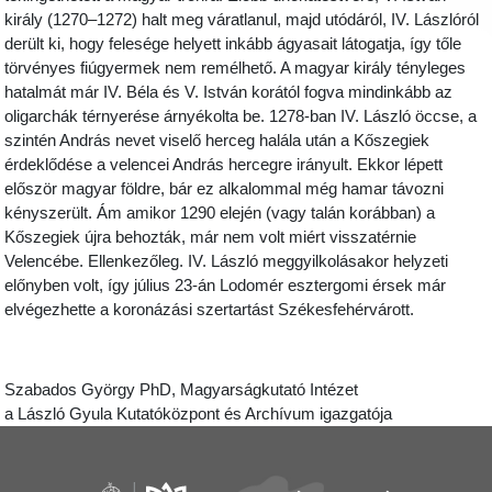
király (1270–1272) halt meg váratlanul, majd utódáról, IV. Lászlóról
derült ki, hogy felesége helyett inkább ágyasait látogatja, így tőle
törvényes fiúgyermek nem remélhető. A magyar király tényleges
hatalmát már IV. Béla és V. István korától fogva mindinkább az
oligarchák térnyerése árnyékolta be. 1278-ban IV. László öccse, a
szintén András nevet viselő herceg halála után a Kőszegiek
érdeklődése a velencei András hercegre irányult. Ekkor lépett
először magyar földre, bár ez alkalommal még hamar távozni
kényszerült. Ám amikor 1290 elején (vagy talán korábban) a
Kőszegiek újra behozták, már nem volt miért visszatérnie
Velencébe. Ellenkezőleg. IV. László meggyilkolásakor helyzeti
előnyben volt, így július 23-án Lodomér esztergomi érsek már
elvégezhette a koronázási szertartást Székesfehérvárott.
Szabados György PhD, Magyarságkutató Intézet
a László Gyula Kutatóközpont és Archívum igazgatója