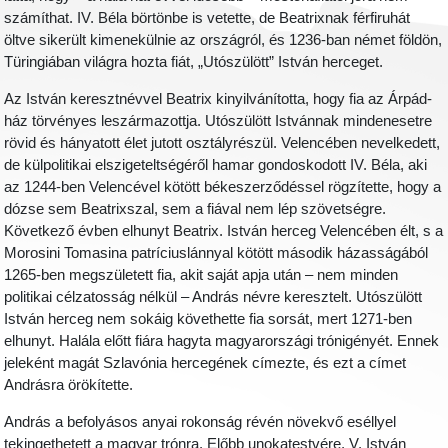
számíthat. IV. Béla börtönbe is vetette, de Beatrixnak férfiruhát
öltve sikerült kimenekülnie az országról, és 1236-ban német földön,
Türingiában világra hozta fiát, „Utószülött” István herceget.
Az István keresztnévvel Beatrix kinyilvánította, hogy fia az Árpád-
ház törvényes leszármazottja. Utószülött Istvánnak mindenesetre
rövid és hányatott élet jutott osztályrészül. Velencében nevelkedett,
de külpolitikai elszigeteltségéről hamar gondoskodott IV. Béla, aki
az 1244-ben Velencével kötött békeszerződéssel rögzítette, hogy a
dózse sem Beatrixszal, sem a fiával nem lép szövetségre.
Következő évben elhunyt Beatrix. István herceg Velencében élt, s a
Morosini Tomasina patríciuslánnyal kötött második házasságából
1265-ben megszületett fia, akit saját apja után – nem minden
politikai célzatosság nélkül – András névre keresztelt. Utószülött
István herceg nem sokáig követhette fia sorsát, mert 1271-ben
elhunyt. Halála előtt fiára hagyta magyarországi trónigényét. Ennek
jeleként magát Szlavónia hercegének címezte, és ezt a címet
Andrásra örökítette.
András a befolyásos anyai rokonság révén növekvő eséllyel
tekingethetett a magyar trónra. Előbb unokatestvére, V. István