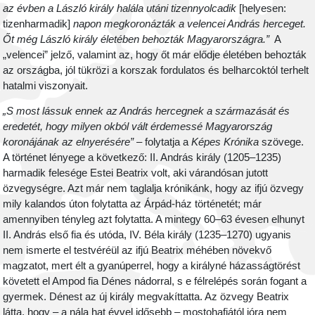
az évben a László király halála utáni tizennyolcadik
[helyesen:
tizenharmadik]
napon megkoronázták a velencei András herceget.
Őt még László király életében behozták Magyarországra.”
A
„velencei” jelző, valamint az, hogy őt már elődje életében behozták
az országba, jól tükrözi a korszak fordulatos és belharcoktól terhelt
hatalmi viszonyait.
„S most lássuk ennek az András hercegnek a származását és
eredetét, hogy milyen okból vált érdemessé Magyarország
koronájának az elnyerésére”
– folytatja a
Képes Krónika
szövege.
A történet lényege a következő: II. András király (1205–1235)
harmadik felesége Estei Beatrix volt, aki várandósan jutott
özvegységre. Azt már nem taglalja krónikánk, hogy az ifjú özvegy
mily kalandos úton folytatta az Árpád-ház történetét; már
amennyiben tényleg azt folytatta. A mintegy 60–63 évesen elhunyt
II. András első fia és utóda, IV. Béla király (1235–1270) ugyanis
nem ismerte el testvéréül az ifjú Beatrix méhében növekvő
magzatot, mert élt a gyanúperrel, hogy a királyné házasságtörést
követett el Ampod fia Dénes nádorral, s e félrelépés során fogant a
gyermek. Dénest az új király megvakíttatta. Az özvegy Beatrix
látta, hogy – a nála hat évvel idősebb – mostohafiától jóra nem