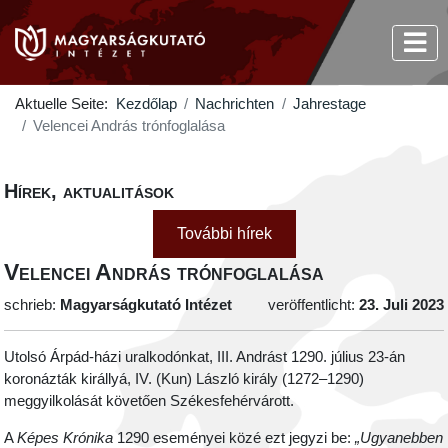
Aktuelle Seite:
Kezdőlap
Nachrichten
Jahrestage
Velencei András trónfoglalása
Hírek, aktualitások
További hírek
Velencei András trónfoglalása
schrieb:
Magyarságkutató Intézet
veröffentlicht:
23. Juli 2023
Utolsó Árpád-házi uralkodónkat, III. Andrást 1290. július 23-án
koronázták királlyá, IV. (Kun) László király (1272–1290)
meggyilkolását követően Székesfehérvárott.
A
Képes Krónika
1290 eseményei közé ezt jegyzi be:
„Ugyanebben