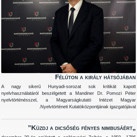
Félúton a király há
A nagy sikerű Hunyadi-sorozat sok kritik
nyelvhasználatáról beszélgetett a Mandiner Dr. P
nyelvtörténésszel, a Magyarságkutató Intéz
Nyelvtörténeti Kutatóközpontjának ig