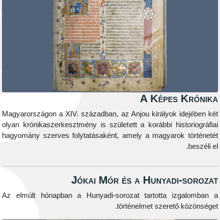
A Képes
Magyarországon a XIV. században, az Anjou királyok i
olyan krónikaszerkesztmény is született a korábbi his
hagyomány szerves folytatásaként, amely a magyarok
Jókai Mór és a Hunyadi
Az elmúlt hónapban a Hunyadi-sorozat tartotta iz
történelmet szerető