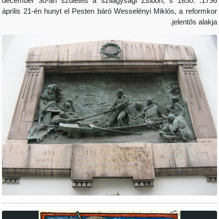
1796. december 30-án született a szilágysági Zsibón, s 
április 21-én hunyt el Pesten báró Wesselényi Miklós,
je