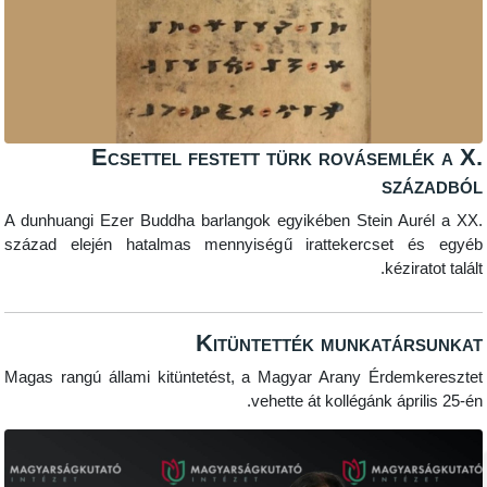
Ecsettel festett türk rovásem
s
A dunhuangi Ezer Buddha barlangok egyikében Stein 
század elején hatalmas mennyiségű irattekercse
ké
Kitüntették munkat
Magas rangú állami kitüntetést, a Magyar Arany Érd
vehette át kollégánk á