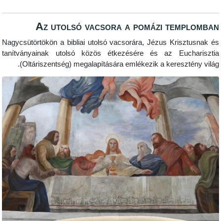
Az utolsó vacsora a pomázi te
Nagycsütörtökön a bibliai utolsó vacsorára, Jézus Kr
tanítványainak utolsó közös étkezésére és az Eu
(Oltáriszentség) megalapítására emlékezik a keres