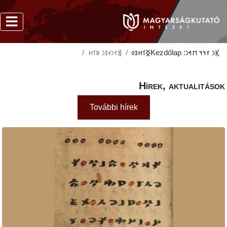
‮𐲘𐳐𐳙𐳇𐳉𐳙 𐳏𐳑𐳢
‮𐲏𐳑𐳢𐳉𐳓
Kezdőlap
𐲞
Hírek, akt
További hírek