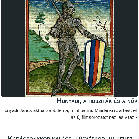
Hunyadi, a husziták
Hunyadi János aktuálisabb téma, mint bármi. Mindenki 
az új filmsorozatot néz
„Karácsonykor kalács, húsvétkor, ha