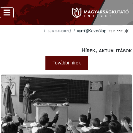
‮𐲋𐳮𐳌𐳛𐳢𐳇𐳪𐳖𐳜𐳓
‮𐲏𐳑𐳢𐳉𐳓
Kezdőlap
𐲞𐳙 𐳐𐳦𐳦 𐳮𐳀𐳙
Hírek, aktualitás
További hírek