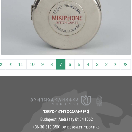
11
10
9
8
7
6
5
4
3
2
𐲘𐳀𐳎𐳀𐳢𐳤𐳁𐳍𐳓𐳪𐳦𐳀𐳦𐳜 𐲐𐳙𐳦𐳋𐳯𐳉𐳦
1062 Budapest, Andrássy út 64.
𐳓𐳞𐳯𐳠𐳛𐳙𐳦𐳐 𐳦𐳉𐳖𐳉𐳌𐳛𐳙𐳥𐳁𐳘: ‭+36-30-313-3501