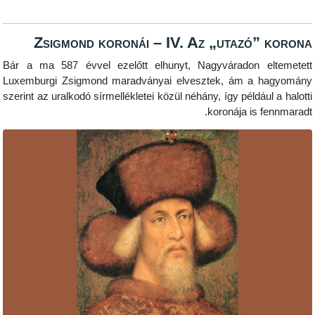
Zsigmond koronái – IV. Az „utazó” koro
Bár a ma 587 évvel ezelőtt elhunyt, Nagyváradon eltemete
Luxemburgi Zsigmond maradványai elvesztek, ám a hagyomá
szerint az uralkodó sírmellékletei közül néhány, így például a halot
koronája is fennmarad