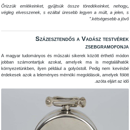
„Őrizzük emlékeinket, gyűjtsük össze töredékeinket, nehog
végleg elvesszenek, s ezáltal üresebb legyen a múlt, a jelen,
kétségesebb a jövő
Százesztendős a Vadász testvér
zsebgramofon
A magyar tudományos és műszaki sikerek között érthető mód
jobban számontartjuk azokat, amelyek ma is megtalálhat
környezetünkben, ilyen például a golyóstoll. Pedig nem kevés
érdekesek azok a leleményes mérnöki megoldások, amelyek fölö
azóta eljárt az i