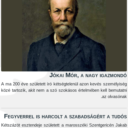
Jókai Mór, a nagy igazmon
A ma 200 éve született író kétségtelenül azon kevés személyis
közé tartozik, akit nem a szó szokásos értelmében kell bemutat
az olvasóna
Fegyverrel is harcolt a szabadságért a tud
Kétszázöt esztendeje született a marosszéki Szentgericén Jak