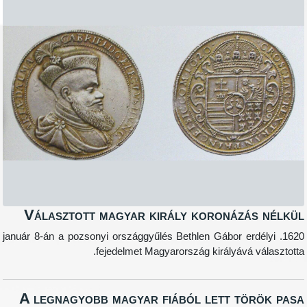
Választott magyar király koronázás nélk
1620. január 8-án a pozsonyi országgyűlés Bethlen Gábor erdélyi
fejedelmet Magyarország királyává választott
A legnagyobb magyar fiából lett török pa