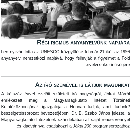
Régi rigmus anyanyelvünk napjá
1999-ben nyilvánította az UNESCO közgyűlése február 21-ikét az
anyanyelv nemzetközi napjává, hogy felhívják a figyelmet a Fö
nyelvi sokszínűségér
Az író szemével is látjuk magunk
A kétszáz évvel ezelőtt született író nagyságról, Jókai Mórr
emlékezett meg a Magyarságkutató Intézet Történe
Kutatóközpontjának igazgatója a Honnan tudjuk, amit tudun
beszélgetéssorozat bevezetőjében. Dr. B. Szabó János jelezte,
Magyarságkutató Intézetnek szándékában áll saját rendezvénny
és kiadvánnyal csatlakozni a
Jókai 200
programsorozatho