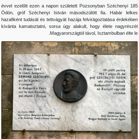
185 évvel ezelőtt ezen a napon született Pozsonyban Széchenyi
Ödön, gróf Széchenyi István másodszülött fia. Habár lelk
hazafiként tudását és tettvágyát hazája felvirágoztatása érdekéb
kívánta kamatoztatni, sorsa úgy alakult, hogy élete nagyrész
Magyarországtól távol, Isztambulban élte l