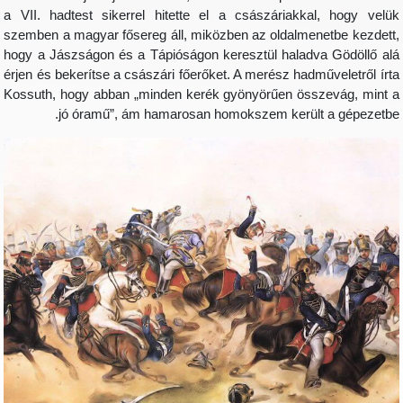
a VII. hadtest sikerrel hitette el a császáriakkal, h
szemben a magyar fősereg áll, miközben az oldalmenetbe
hogy a Jászságon és a Tápióságon keresztül haladva Gö
érjen és bekerítse a császári főerőket. A merész hadművel
Kossuth, hogy abban „minden kerék gyönyörűen összevá
jó óramű”, ám hamarosan homokszem került a g