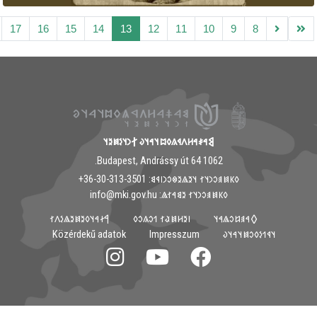
17
16
15
14
13
12
11
10
9
8
𐲘𐳀𐳎𐳀𐳢𐳤𐳁𐳍𐳓𐳪𐳦𐳀𐳦𐳜 𐲐𐳙𐳦𐳋𐳯𐳉𐳦
1062 Budapest, Andrássy út 64.
𐳓𐳞𐳯𐳠𐳛𐳙𐳦𐳐 𐳦𐳉𐳖𐳉𐳌𐳛𐳙𐳥𐳁𐳘: ‭+36-30-313-3501
𐳓𐳞𐳯𐳠𐳛𐳙𐳦𐳐 𐳉𐳘𐳀𐳐𐳖: info@mki.gov.hu
𐲀𐳇𐳀𐳦𐳓𐳉𐳯𐳉𐳖𐳋𐳤𐳐
𐳺𐳉𐳢𐳯𐳟𐳐 𐳒𐳛𐳍𐳛𐳓
𐲓𐳀𐳠𐳆𐳛𐳖𐳀𐳦
Közérdekű adatok
Impresszum
𐳦𐳁𐳒𐳋𐳓𐳛𐳯𐳦𐳀𐳦