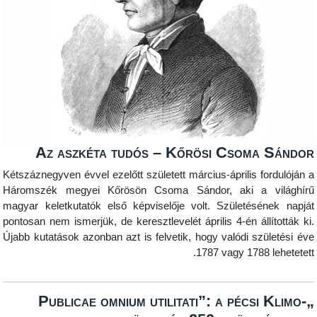
Az aszkéta tudós – Kőrösi Csoma 
Kétszáznegyven
évvel ezelőtt született március-április fo
Háromszék megyei Kőrösön Csoma Sándor, aki a v
magyar keletkutatók első képviselője volt. Születésén
pontosan nem ismerjük, de keresztlevelét április 4-én állí
Újabb kutatások azonban azt is felvetik, hogy valódi szül
1787 vagy 1788 l
„Publicae omnium utilitati”: a pécsi 