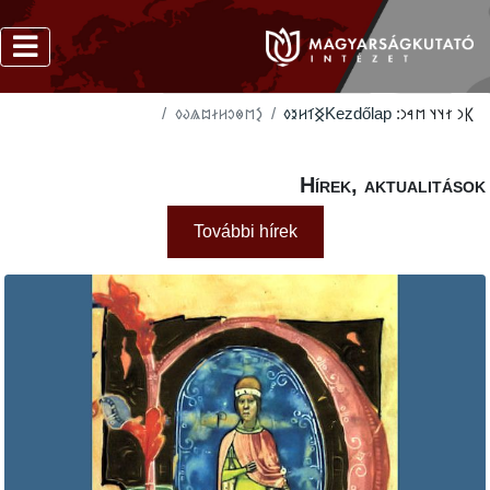
‮𐲋𐳮𐳌𐳛𐳢𐳇𐳪𐳖𐳜𐳓
‮𐲏𐳑𐳢𐳉𐳓
Kezdőlap
𐲞𐳙 
Hírek, aktua
További hírek