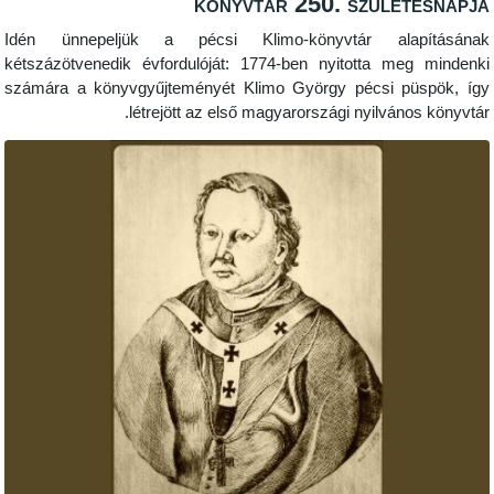
könyvtár 250. születé
Idén ünnepeljük a pécsi Klimo-könyvtár alapí
kétszázötvenedik évfordulóját: 1774-ben nyitotta meg
számára a könyvgyűjteményét Klimo György pécsi püs
létrejött az első magyarországi nyilvános