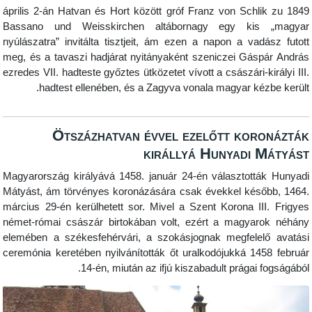
1849 április 2-án Hatvan és Hort között gróf Franz von Schli
Bassano und Weisskirchen altábornagy egy kis
nyúlászatra” invitálta tisztjeit, ám ezen a napon a vadá
meg, és a tavaszi hadjárat nyitányaként szeniczei Gásp
ezredes VII. hadteste győztes ütközetet vívott a császári-ki
hadtest ellenében, és a Zagyva vonala magyar kézb
Ötszázhatvan évvel ezelőtt koro
királlyá Hunyadi 
Magyarország királyává 1458. január 24-én választottá
Mátyást, ám törvényes koronázására csak évekkel késő
március 29-én kerülhetett sor. Mivel a Szent Korona III
német-római császár birtokában volt, ezért a magyar
elemében a székesfehérvári, a szokásjognak megfelel
ceremónia keretében nyilvánították őt uralkodójukká 145
14-én, miután az ifjú kiszabadult prágai f