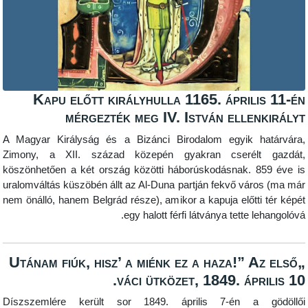
Kapu előtt királyhulla 1165. áprili
mérgezték meg IV. István ellen
A Magyar Királyság és a Bizánci Birodalom egyik ha
Zimony, a XII. század közepén gyakran cserélt
köszönhetően a két ország közötti háborúskodásnak. 8
uralomváltás küszöbén állt az Al-Duna partján fekvő váro
nem önálló, hanem Belgrád része), amikor a kapuja előtti 
egy halott férfi látványa tette le
„Utánam fiúk, hisz’ a miénk ez a haza!” A
váci ütközet, 1849. ápri
Díszszemlére került sor 1849. április 7-én a 