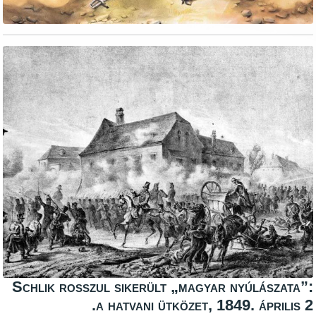
Schlik rosszul sikerült „magyar nyúlá
a hatvani ütközet, 1849. ápr