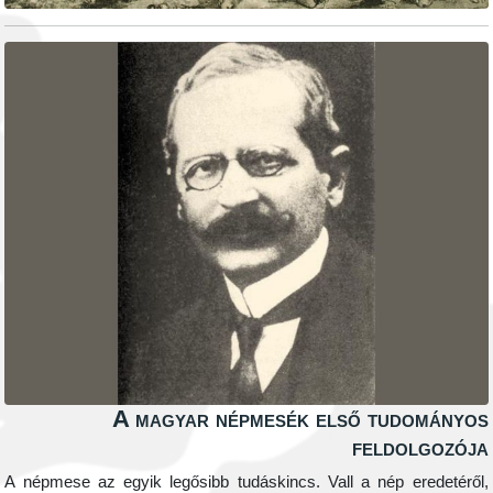
A magyar népmesék első tudo
feldol
A népmese az egyik legősibb tudáskincs. Vall a nép er