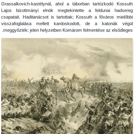
Grassalkovich-kastélynál, ahol a táborban tartózkod
Lajos bizottmányi elnök megtekintette a feldunai 
csapatait. Haditanácsot is tartottak; Kossuth a főváros
visszafoglalása mellett kardoskodott, de a katon
meggyőzték: jelen helyzetben Komárom felmentése az el