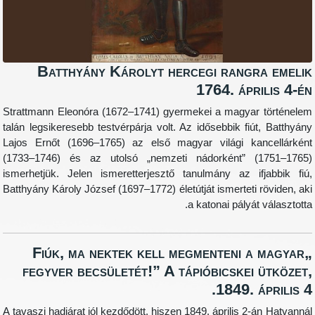
Batthyány Károlyt hercegi rangra 
1764. ápril
Strattmann Eleonóra (1672–1741) gyermekei a magyar t
talán legsikeresebb testvérpárja volt. Az idősebbik fiút,
Lajos Ernőt (1696–1765) az első magyar világi kance
(1733–1746) és az utolsó „nemzeti nádorként” (17
ismerhetjük. Jelen ismeretterjesztő tanulmány az ifja
Batthyány Károly József (1697–1772) életútját ismerteti rö
a katonai pályát vá
„Fiúk, ma nektek kell megmenteni a 
fegyver becsületét!” A tápióbicskei ü
1849. ápr
A tavaszi hadjárat jól kezdődött, hiszen 1849. április 2-án