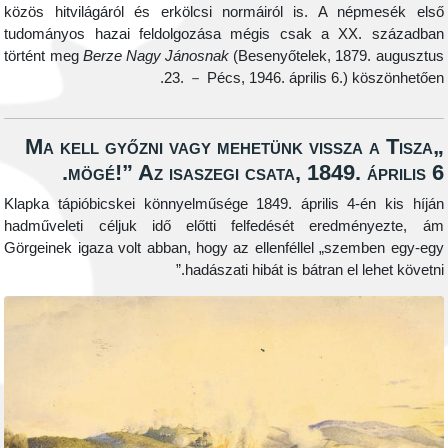
közös hitvilágáról és erkölcsi normáiról is. A népm
tudományos hazai feldolgozása mégis csak a XX. s
történt meg
Berze Nagy Jánosnak
(Besenyőtelek, 1879. 
23. － Pécs, 1946. április 6.) kös
„Ma kell győzni vagy mehetünk vissza a
mögé!” Az isaszegi csata, 1849. ápr
Klapka tápióbicskei könnyelműsége 1849. április 4-én 
hadműveleti céljuk idő előtti felfedését eredmény
Görgeinek igaza volt abban, hogy az ellenféllel „szembe
hadászati hibát is bátran el lehe