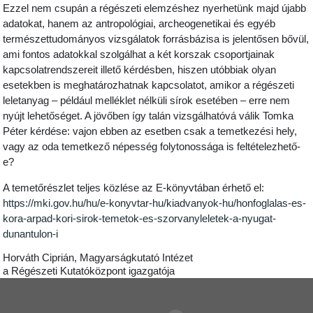
Ezzel nem csupán a régészeti elemzéshez nyerhetünk majd újabb
adatokat, hanem az antropológiai, archeogenetikai és egyéb
természettudományos vizsgálatok forrásbázisa is jelentősen bővül,
ami fontos adatokkal szolgálhat a két korszak csoportjainak
kapcsolatrendszereit illető kérdésben, hiszen utóbbiak olyan
esetekben is meghatározhatnak kapcsolatot, amikor a régészeti
leletanyag – például melléklet nélküli sírok esetében – erre nem
nyújt lehetőséget. A jövőben így talán vizsgálhatóvá válik Tomka
Péter kérdése: vajon ebben az esetben csak a temetkezési hely,
vagy az oda temetkező népesség folytonossága is feltételezhető-
e?
A temetőrészlet teljes közlése az E-könyvtában érhető el:
https://mki.gov.hu/hu/e-konyvtar-hu/kiadvanyok-hu/honfoglalas-es-
kora-arpad-kori-sirok-temetok-es-szorvanyleletek-a-nyugat-
dunantulon-i
Horváth Ciprián, Magyarságkutató Intézet
a Régészeti Kutatóközpont igazgatója