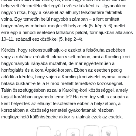
helyezett ételmelléklettel együtt evőeszközként is. Ugyanakkor
nagyon ritka, hogy a késeket az elhunyt felsőtestére fektették
volna. Egy temetőn belül nagyobb számban – a fent említett
hagyományos módnak megfelelő helyzetek (5. kép 5–6) mellett –
erre épp a himodi esetében láthatunk példát, formájukban általános
10–11. századi eszközökkel (5. kép 2–4).
Kérdés, hogy rekonstruálhatjuk-e ezeket a felsőruha zsebében
vagy a ruhához erősített tokban viselt módon, ami a Karoling-kori
hagyományok irányába mutathat, de már egyértelműen a
honfoglalás és a kora Árpád-korban. Ebben az esetben pedig
adódik a kérdés, hogy vajon a Karoling-kori viselet nyoma, annak
hatása bukkant-e fel a Himod mellett temetkező közösségnél.
Talán összefüggésben azzal a Karoling-kori közösséggel, amely
tagjait korábban ugyanoda temette? Ha nem így volt, s csupán a
kést helyezték az elhunyt felsőtestére ebben a helyzetben, a
korszakban a közösség temetési gyakorlatának részben
megfigyelhető különbségeire akkor is utalnak ezek az esetek.