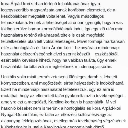
kora Árpád-kori sírban történő felbukkanásának így a
legegyszerűbb magyarázata annak korábban eltemetett, de a
későbbiekben megtalált volta lehet. Vagyis másodlagos
felhasználása. Ennek a lehetőségét azonban gyengíti, hogy a vas
földbe kerülve hamar korrodálódásnak indul, így egy idő után már
használatra történő alkalmassá tétele is csak megfelelő
felületkezelés után lett volna lehetséges. Mivel formája markánsan
eltér a honfoglalás és kora Árpád-kori – bizonyára a mindennapi
használat célszerűségének elvei szerint készült – eszközöktől,
ezért talán kevéssé hihető, hogy ha valóban találta, úgy ennek
használatát tartotta volna megfelelőnek mindennapjai során.
Unikális volta miatt természetesen különleges darab is lehetett
környezetében, ami megőrzését, sírba helyezését is indokolhatná.
Ezért ha mindennapi használatát feltételezzük, úgy ez arra is
mutathat, hogy az eltemetett talán gyakorolta azt a tevékenységet,
amelyre ezt a megelőző, Karoling-korban is használták. Mivel
hasonló késeket nem ismerünk a honfoglalás és kora Árpád-kori
Nyugat-Dunántúlon, ez talán az étkezési kultúra és/vagy az
alapanyag feldolgozásának, esetleg más tevékenység végzésének
különbségeire is utal a Karoling-kor csoportjainak döntő