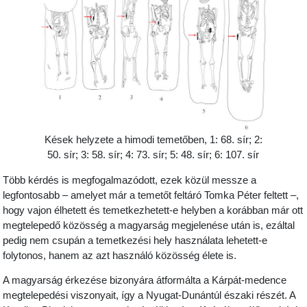
Kések helyzete a himodi temetőben, 1: 68. sír; 2:
50. sír; 3: 58. sír; 4: 73. sír; 5: 48. sír; 6: 107. sír
Több kérdés is megfogalmazódott, ezek közül messze a
legfontosabb – amelyet már a temetőt feltáró Tomka Péter feltett –,
hogy vajon élhetett és temetkezhetett-e helyben a korábban már ott
megtelepedő közösség a magyarság megjelenése után is, ezáltal
pedig nem csupán a temetkezési hely használata lehetett-e
folytonos, hanem az azt használó közösség élete is.
A magyarság érkezése bizonyára átformálta a Kárpát-medence
megtelepedési viszonyait, így a Nyugat-Dunántúl északi részét. A