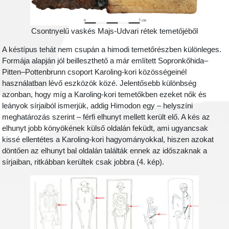
Csontnyelű vaskés Majs-Udvari rétek temetőjéből
A késtípus tehát nem csupán a himodi temetőrészben különleges.
Formája alapján jól beilleszthető a már említett Sopronkőhida–
Pitten–Pottenbrunn csoport Karoling-kori közösségeinél
használatban lévő eszközök közé. Jelentősebb különbség
azonban, hogy míg a Karoling-kori temetőkben ezeket nők és
leányok sírjaiból ismerjük, addig Himodon egy – helyszíni
meghatározás szerint – férfi elhunyt mellett került elő. A kés az
elhunyt jobb könyökének külső oldalán feküdt, ami ugyancsak
kissé ellentétes a Karoling-kori hagyományokkal, hiszen azokat
döntően az elhunyt bal oldalán találták ennek az időszaknak a
sírjaiban, ritkábban kerültek csak jobbra (4. kép).