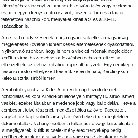
többségéhez viszonyítva, aminek bizonyára ízlés vagy szokásbeli
és nem egyéb kényszerítő oka volt, hiszen a flóra és a fauna
feltehetően hasonló körülményeket kínált a 9. és a 10–11.
században is.
A kés sírba helyezésének módja ugyancsak eltér a magyarság
megjelenését követően ismert kések eltemetésének gyakorlatától.
Nyilvánvaló azonban, hogy itt nem a viseleti módnak megfelelően
került a sírba, hiszen ebben a fekvésben nehezen lett volna
elképzelhető az övhöz, ruhához kapcsolt helyzete. Egy némiképp
hasonló módon elhelyezett kés a 3. képen látható, Karoling-kori
kelet-ausztriai sírból ismert.
A Rábától nyugatra, a Kelet-Alpok vidékéig húzódó terület
honfoglalás és kora Árpád-kori lelőhelyein mintegy 80 sírból ismert
vaskés, ezeket általában a medence jobb vagy bal oldalán, illetve a
combcsont felső részénél, megközelítőleg az övre függesztett
vagy ahhoz kapcsolódó tarsolyban lévő helyzetnek megfelelően
dokumentálták. Néhány esetben a felkar belső vagy külső oldalán
is megfigyelték, kultikus cselekmény eredményeképp pedig
kerülhettek azok az elhunyt feje alá vagy mellé, de akár az oda