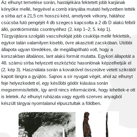
Az elhunyt temetése során, hastájékára fektetett jobb karjának
könyöke mellé, hegyével a comb irányába mutató helyzetben tették
a sírba azt a 21,5 cm hosszú kést, amelynek vékony, hátához
csúcsba futó pengéjét 4 db szegecs kapcsolta a 2 db D alakú félből
álló, pontkörmintás csontnyélhez (2. kép 1–2; 5. kép 1).
Tűzgyújtásra szolgáló vascsiholóját jobb csuklója mellé fektették,
egykor talán valamilyen kisebb, övre akasztott zacskóban. Utóbbi
állapota ugyan töredékes, de megállapítható volt, hogy a
korszakban általános, lant alakú formát mutatta. Egykori állapotát a
48. számú sírba helyezett eszközhöz hasonlónak képzelhetjük el
(2. kép 3). Használata során a kovakővel összeütve vetett szikrától
kapott lángra a gyújtós. Sajnos a sír nyugati végét, ahol az elhunyt
feje helyezkedett el, egy későbbi gödör kiásása során
megsemmisítették, így arról nincs információnk, hogy lehettek-e ott
is leletek. Az elhunyt ruházata vagy egyéb szerves anyagból
készült tárgyai nyomtalanul elpusztultak a földben.