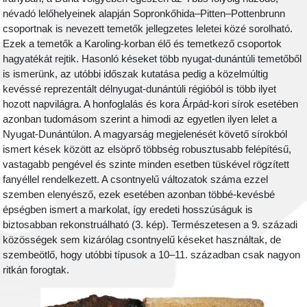
névadó lelőhelyeinek alapján Sopronkőhida–Pitten–Pottenbrunn
csoportnak is nevezett temetők jellegzetes leletei közé sorolható.
Ezek a temetők a Karoling-korban élő és temetkező csoportok
hagyatékát rejtik. Hasonló késeket több nyugat-dunántúli temetőből
is ismerünk, az utóbbi időszak kutatása pedig a közelmúltig
kevéssé reprezentált délnyugat-dunántúli régióból is több ilyet
hozott napvilágra. A honfoglalás és kora Árpád-kori sírok esetében
azonban tudomásom szerint a himodi az egyetlen ilyen lelet a
Nyugat-Dunántúlon. A magyarság megjelenését követő sírokból
ismert kések között az elsöprő többség robusztusabb felépítésű,
vastagabb pengével és szinte minden esetben tüskével rögzített
fanyéllel rendelkezett. A csontnyelű változatok száma ezzel
szemben elenyésző, ezek esetében azonban többé-kevésbé
épségben ismert a markolat, így eredeti hosszúságuk is
biztosabban rekonstruálható (3. kép). Természetesen a 9. századi
közösségek sem kizárólag csontnyelű késeket használtak, de
szembeötlő, hogy utóbbi típusok a 10–11. században csak nagyon
ritkán forogtak.