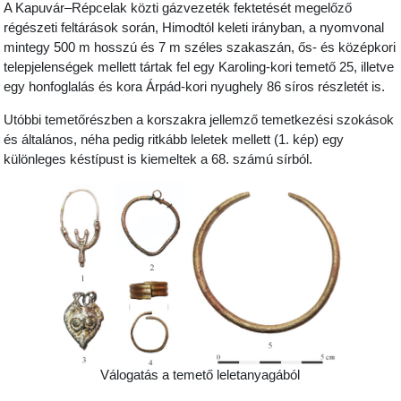
A Kapuvár–Répcelak közti gázvezeték fektetését megelőző
régészeti feltárások során, Himodtól keleti irányban, a nyomvonal
mintegy 500 m hosszú és 7 m széles szakaszán, ős- és középkori
telepjelenségek mellett tártak fel egy Karoling-kori temető 25, illetve
egy honfoglalás és kora Árpád-kori nyughely 86 síros részletét is.
Utóbbi temetőrészben a korszakra jellemző temetkezési szokások
és általános, néha pedig ritkább leletek mellett (1. kép) egy
különleges késtípust is kiemeltek a 68. számú sírból.
Válogatás a temető leletanyagából