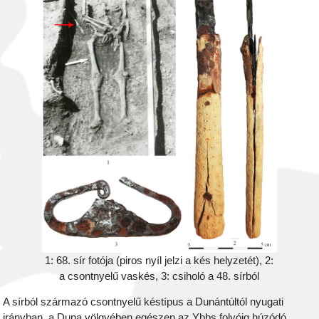
1: 68. sír fotója (piros nyíl jelzi a kés helyzetét), 2:
a csontnyelű vaskés, 3: csiholó a 48. sírból
A sírból származó csontnyelű késtípus a Dunántúltól nyugati
irányban, a Duna völgyében egészen az Ybbs folyóig húzódó,