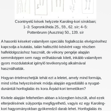
Csontnyelű kések helyzete Karoling-kori sírokban;
1–3: Sopronkőhida 25., 59., 62. sír; 4–5:
Pottenbrunn (Ausztria) 50., 139. sír
A hasonló késeket valamilyen speciális foglalkozás elvégzéséhez
kapcsolja a kutatás, talán haltisztító késként vagy részben
halfeldolgozáshoz használt, de vékony pengéje alapján
semmiképpen sem nagy erőhatásnak kitett, inkább valamilyen
gyors mozdulatokat igénylő tevékenység alkalmával
használhatták.
Hogyan értelmezhetjük tehát ezt a leletet, amely mind formája,
mind sírba helyezésének módja alapján egyedülálló a nyugat-
dunántúli honfoglalás és kora Árpád-kori temetőken?
Kivitele alapján feltehetően abban a közegben készült, ahol ezek
elterjedésének súlypontja megfigyelhető, vagyis ez egy Karoling-
kori hagyományokban gyökeredző darab lehet. Honfoglalás és