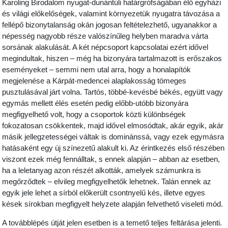
Karoling Birodalom nyugat-dunántúli határgrófságában élő egyházi
és világi előkelőségek, valamint környezetük nyugatra távozása a
fellépő bizonytalanság okán jogosan feltételezhető, ugyanakkor a
népesség nagyobb része valószínűleg helyben maradva várta
sorsának alakulását. A két népcsoport kapcsolatai ezért idővel
megindultak, hiszen – még ha bizonyára tartalmazott is erőszakos
eseményeket – semmi nem utal arra, hogy a honalapítók
megjelenése a Kárpát-medencei alaplakosság tömeges
pusztulásával járt volna. Tartós, többé-kevésbé békés, együtt vagy
egymás mellett élés esetén pedig előbb-utóbb bizonyára
megfigyelhető volt, hogy a csoportok közti különbségek
fokozatosan csökkentek, majd idővel elmosódtak, akár egyik, akár
másik jellegzetességei váltak is dominánssá, vagy ezek egymásra
hatásaként egy új színezetű alakult ki. Az érintkezés első részében
viszont ezek még fennálltak, s ennek alapján – abban az esetben,
ha a leletanyag azon részét alkották, amelyek számunkra is
megőrződtek – elvileg megfigyelhetők lehetnek. Talán ennek az
egyik jele lehet a sírból előkerült csontnyelű kés, illetve egyes
kések sírokban megfigyelt helyzete alapján felvethető viseleti mód.
A továbblépés útját jelen esetben is a temető teljes feltárása jelenti.