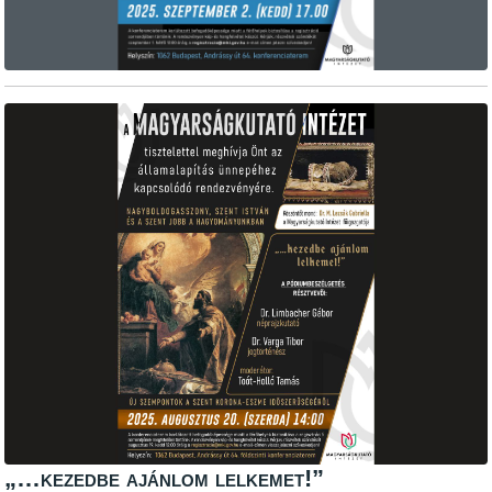
„…kezedbe ajánlom lelkemet!”