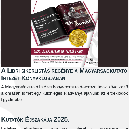
A Libri sikerlistás regénye a Magyarságkutató
Intézet Könyvklubjában
A Magyarságkutató Intézet könyvbemutató-sorozatának következő
állomásán ismét egy különleges kiadványt ajánlunk az érdeklődők
figyelmébe.
Kutatók Éjszakája 2025.
Érdekes előadások, izgalmas interaktív programok a