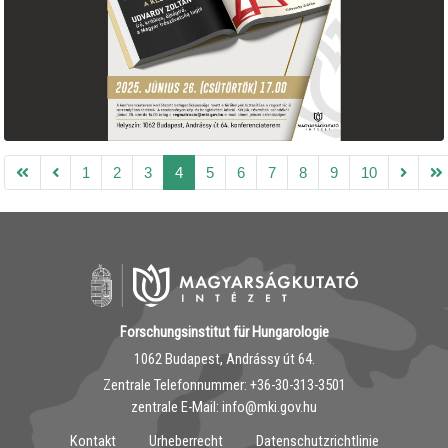
1
2
3
4
5
6
7
8
9
10
Forschungsinstitut für Hungarologie
1062 Budapest, Andrássy út 64.
Zentrale Telefonnummer: ‭+36-30-313-3501
zentrale E-Mail: info@mki.gov.hu
Kontakt
Urheberrecht
Datenschutzrichtlinie