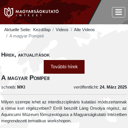
Aktuelle Seite:
Kezdőlap
Videos
Alle Videos
A magyar Pompeii
Hírek, aktualitások
További hírek
A magyar Pompeii
schrieb:
MKI
veröffentlicht:
24. März 2025
Milyen szerepe lehet az interdiszciplináris kutatási módszertannak
a római kori régészetben? Erről beszélt Láng Orsolya régész, az
Aquincumi Múzeum főmuzeológusa a Magyarságkutató Intézetben
megrendezett tematikus workshopon.