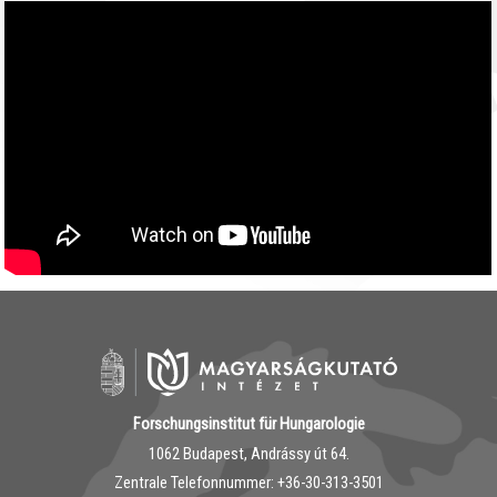
Forschungsinstitut für Hungarologie
1062 Budapest, Andrássy út 64.
Zentrale Telefonnummer: ‭+36-30-313-3501