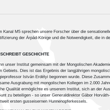
om Kanal M5 sprechen unsere Forscher über die sensationell
tifizierung der Árpád-Könige und die Notwendigkeit, die in d
 SCHREIBT GESCHICHTE
nn unser Institut gemeinsam mit der Mongolischen Akademi
en Gebiets. Dies ist das Ergebnis der langjährigen mongoli
ieprofessor István Erdélyi begonnen wurde. Diese Zusamme
nsame Ausgrabung mit mongolischen Kollegen im 2.000 Jahre
e Qualität ermöglichte es unserem Institut, sich an der Au
Gunt zu beteiligen - so unser Generaldirektor Gábor Horvá
tweit ersten gusseisernen Hunnenopferkessels.