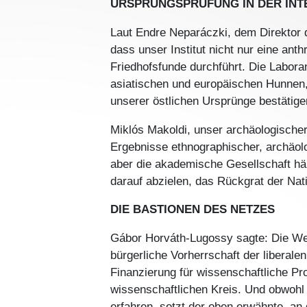
URSPRUNGSPRÜFUNG IN DER IN
Laut Endre Neparáczki, dem Direktor 
dass unser Institut nicht nur eine an
Friedhofsfunde durchführt. Die Labora
asiatischen und europäischen Hunnen, 
unserer östlichen Ursprünge bestätige
Miklós Makoldi, unser archäologischer
Ergebnisse ethnographischer, archäol
aber die akademische Gesellschaft häl
darauf abzielen, das Rückgrat der Na
DIE BASTIONEN DES NETZES
Gábor Horváth-Lugossy sagte: Die Welt
bürgerliche Vorherrschaft der liberale
Finanzierung für wissenschaftliche Pr
wissenschaftlichen Kreis. Und obwohl 
erfahren, setzt der oben erwähnte, an