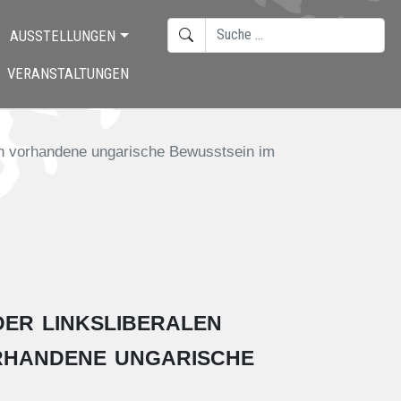
SUCHEN
AUSSTELLUNGEN
TYPE 2 OR MORE CHARACTERS F
VERANSTALTUNGEN
noch vorhandene ungarische Bewusstsein im
er linksliberalen
orhandene ungarische