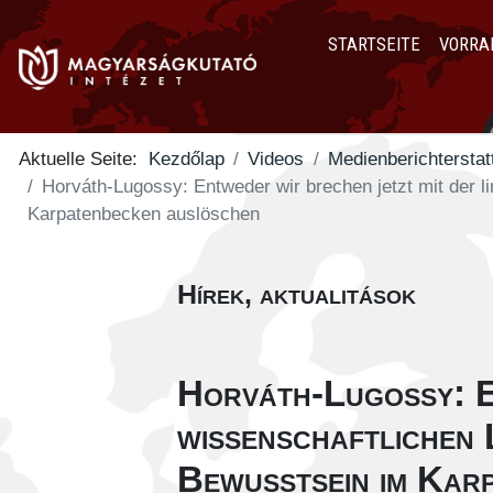
STARTSEITE
VORRA
Aktuelle Seite:
Kezdőlap
Videos
Medienberichterstat
Horváth-Lugossy: Entweder wir brechen jetzt mit der l
Karpatenbecken auslöschen
Hírek, aktualitások
Horváth-Lugossy: En
wissenschaftlichen 
Bewusstsein im Kar