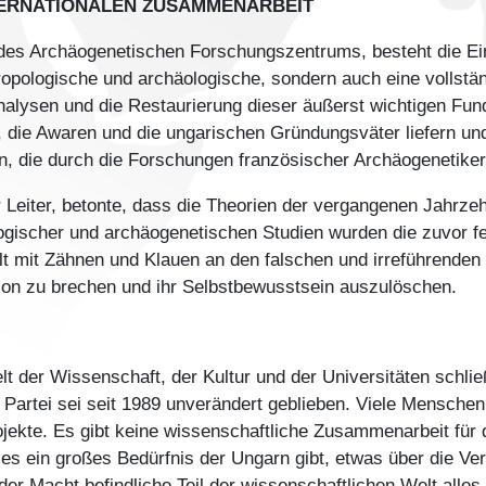
TERNATIONALEN ZUSAMMENARBEIT
des Archäogenetischen Forschungszentrums, besteht die Einz
thropologische und archäologische, sondern auch eine vollst
nalysen und die Restaurierung dieser äußerst wichtigen Fun
die Awaren und die ungarischen Gründungsväter liefern und
n, die durch die Forschungen französischer Archäogenetiker
 Leiter, betonte, dass die Theorien der vergangenen Jahrzeh
ogischer und archäogenetischen Studien wurden die zuvor f
t mit Zähnen und Klauen an den falschen und irreführenden 
tion zu brechen und ihr Selbstbewusstsein auszulöschen.
 der Wissenschaft, der Kultur und der Universitäten schli
n Partei sei seit 1989 unverändert geblieben. Viele Mensche
ojekte. Es gibt keine wissenschaftliche Zusammenarbeit für d
es ein großes Bedürfnis der Ungarn gibt, etwas über die Ver
 der Macht befindliche Teil der wissenschaftlichen Welt alle