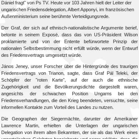
Dániel fragt" von Ps TV. Heute vor 103 Jahren hielt der Leiter der
ungarischen Friedensdelegation, Albert Apponyi, im französischen
Außenministerium seine berühmte Verteidigungsrede.
Der Graf, der sich auf ethnisch-nationalistische Argumente berief,
betonte in seinem Exposé, dass das von US-Präsident Wilson
proklamierte und von der Entente befürwortete Prinzip der
nationalen Selbstbestimmung nicht erfüllt würde, wenn der Entwurf
des Friedensvertrags umgesetzt würde.
János Jeney, unser Forscher über die Hintergründe des traurigen
Friedensvertrags von Trianon, sagte, dass Graf Pál Teleki, der
Schöpfer der "roten Karte", auf der auch die ethnische
Zugehörigkeit und die Bevölkerungsdichte dargestellt waren,
angesichts der schwachen Position Ungarns bei den
Friedensverhandlungen, die den Krieg beendeten, versuchte, seine
informellen Kontakte zum Vorteil des Landes zu nutzen.
Die Geographen der Siegermächte, darunter der Amerikaner
Lawrence Martin, erhielten die Unterlagen der ungarischen
Delegation von ihrem alten Bekannten, der sie als das Werk eines