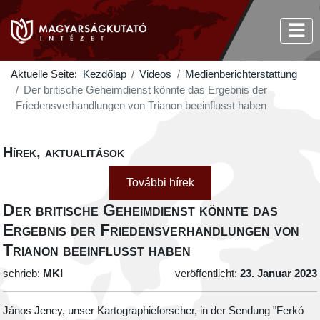
Aktuelle Seite:
Kezdőlap
Videos
Medienberichterstattung
Der britische Geheimdienst könnte das Ergebnis der
Friedensverhandlungen von Trianon beeinflusst haben
Hírek, aktualitások
További hírek
Der britische Geheimdienst könnte das
Ergebnis der Friedensverhandlungen von
Trianon beeinflusst haben
schrieb:
MKI
veröffentlicht:
23. Januar 2023
János Jeney, unser Kartographieforscher, in der Sendung "Ferkó