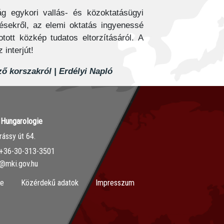
ág egykori vallás- és közoktatásügyi
ezésekről, az elemi oktatás ingyenessé
tott közkép tudatos eltorzításáról. A
interjút!
ő korszakról | Erdélyi Napló
r Hungarologie
ássy út 64.
‭+36-30-313-3501
o@mki.gov.hu
ie
Közérdekű adatok
Impresszum