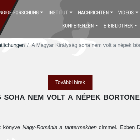
NGIGE FORSCHUNG
INSTITUT
NACHRICHTEN
VIDEOS
KONFERENZEN
E-BIBLIOTHEK
tlichungen
A Magyar Királyság soha nem volt a népek bö
További hírek
 soha nem volt a népek börtöne
k könyve
Nagy-Románia a tantermekben
címmel. Ebben Dr