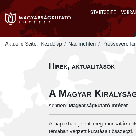
STARTSEITE
VORRA
Aktuelle Seite:
Kezdőlap
Nachrichten
Presseveröffen
Hírek, aktualitások
A Magyar Királyság
schrieb:
Magyarságkutató Intézet
A napokban jelent meg munkatársun
témában végzett kutatásait összegzi.