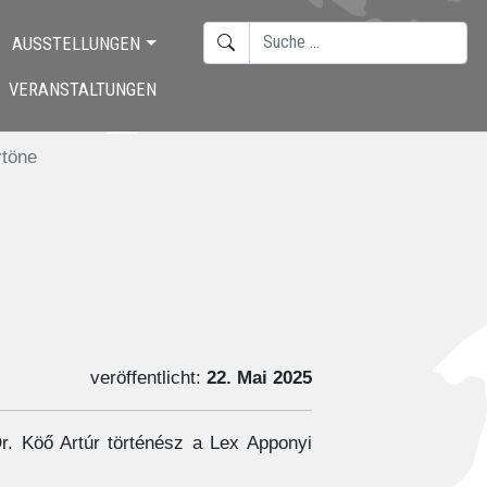
SUCHEN
AUSSTELLUNGEN
TYPE 2 OR MORE CHARACTERS F
VERANSTALTUNGEN
rtöne
veröffentlicht:
22. Mai 2025
. Köő Artúr történész a Lex Apponyi