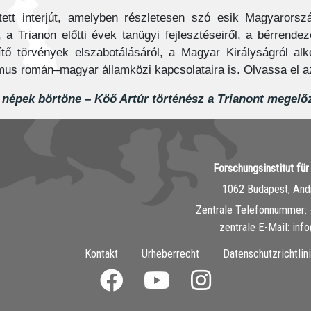
ett interjút, amelyben részletesen szó esik Magyarorsz
, a Trianon előtti évek tanügyi fejlesztéseiről, a bérrend
tő törvények elszabotálásáról, a Magyar Királyságról alko
mus román–magyar államközi kapcsolataira is. Olvassa el az 
 népek börtöne – Köő Artúr történész a Trianont megelőz
Forschungsinstitut fü
1062 Budapest, Andr
Zentrale Telefonnummer: 
zentrale E-Mail: inf
Kontakt
Urheberrecht
Datenschutzrichtlin