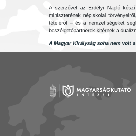
A szerzővel az Erdélyi Napló készít
miniszterének népiskolai törvényeiről
tételéről – és a nemzetiségeket segí
beszélgetőpartnerek kitérnek a dualiz
A Magyar Királyság soha nem volt a