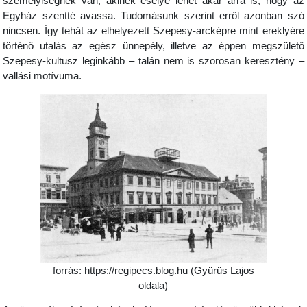
személyiségnek van, akinek esélye lehet akár arra is, hogy az
Egyház szentté avassa. Tudomásunk szerint erről azonban szó
nincsen. Így tehát az elhelyezett Szepesy-arcképre mint ereklyére
történő utalás az egész ünnepély, illetve az éppen megszülető
Szepesy-kultusz leginkább – talán nem is szorosan keresztény –
vallási motívuma.
forrás: https://regipecs.blog.hu (Gyürüs Lajos
oldala)