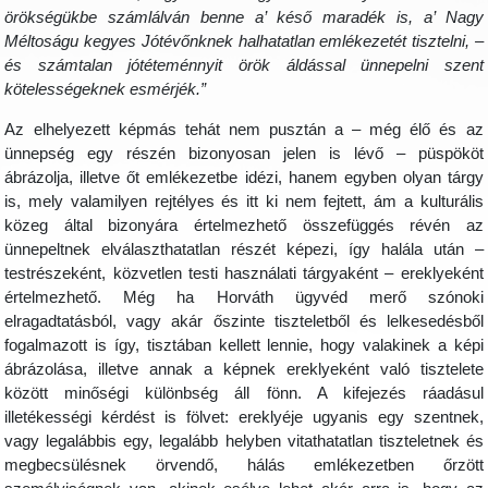
örökségükbe számlálván benne a’ késő maradék is, a’ Nagy
Méltoságu kegyes Jótévőnknek halhatatlan emlékezetét tisztelni, –
és számtalan jótéteménnyit örök áldással ünnepelni szent
kötelességeknek esmérjék.”
Az elhelyezett képmás tehát nem pusztán a – még élő és az
ünnepség egy részén bizonyosan jelen is lévő – püspököt
ábrázolja, illetve őt emlékezetbe idézi, hanem egyben olyan tárgy
is, mely valamilyen rejtélyes és itt ki nem fejtett, ám a kulturális
közeg által bizonyára értelmezhető összefüggés révén az
ünnepeltnek elválaszthatatlan részét képezi, így halála után –
testrészeként, közvetlen testi használati tárgyaként – ereklyeként
értelmezhető. Még ha Horváth ügyvéd merő szónoki
elragadtatásból, vagy akár őszinte tiszteletből és lelkesedésből
fogalmazott is így, tisztában kellett lennie, hogy valakinek a képi
ábrázolása, illetve annak a képnek ereklyeként való tisztelete
között minőségi különbség áll fönn. A kifejezés ráadásul
illetékességi kérdést is fölvet: ereklyéje ugyanis egy szentnek,
vagy legalábbis egy, legalább helyben vitathatatlan tiszteletnek és
megbecsülésnek örvendő, hálás emlékezetben őrzött