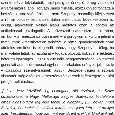
szentmisével folytatódott, majd pedig az ünneplő tömeg visszatért
a városházára, ahol Horváth János fiskális, azaz ügyvéd folytatta a
beszédek sorozatát. Jóllehet, nem Szepesyt hasonlítja kifejezetten
a római bölcsekhez, a számtalan antik utalás következtében az
eddigi, alapvetően vallási alapú méltatás ezen a ponton az
antikvitással gazdagodik. A művészeti klasszicizmus korában,
amikor – a reneszánsz után ismét – a görög-római kultúra jelenti a
motívumok kimeríthetetlen tárházát, a római gondolkodónak csak
áttételes említése is elegendő ahhoz, hogy Szepesyt – főleg, ha
már valaha láttuk ábrázolását – tógába öltözött, bölcs, mértékletes,
bátor és igazságos – azaz a kulturális beágyazottságból következő
gondolati automatizmussal egyben a sarkalatos erények jellemezte
–
classicus
személyiségnek lássuk. Beszéde végén a szónok
visszatér még a tételes kereszténység kereteit is feszegető, vallási
jellegű méltatáshoz:
„[...] az lesz közülünk leg boldogabb, aki érzéseit, és Szive
ömledezéseit a Nagy Méltóságu kegyes Jótévőnek tiszteletére
emelt áldás-oltárra leg első teheti le áldózatul; [...] légyen most
Sziveink, érzéseink és hálánk tolmácsa e jelen kép – a’ mellyet
azért készíttettünk; hogy azt mint egy Szent ereklyét Unokáinknak