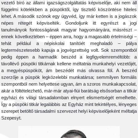
vezető bíró az állami igazságszolgáltatás képviselője, aki nem áll
függelmi kötelékben a püspöktől, így tisztelő köszöntése hiteles
lehet. A második szónok egy ügyvéd, így már ketten is a jogászok
népes rétegét képviselték. Gondoljunk itt egyrészt a jogi
tanulmányok fontosságának magyar hagyományára, másrészt –
ennek következtében – éppen arra, hogy a magasabb értelmiségi –
tehát például a népiskolai tanítóét meghaladó – pálya
legtermészetesebb kapuja a jogvégzettség volt. Sok szempontból
pedig éppen a harmadik beszéd a legfigyelemreméltóbb: a
távollévő püspöki titkárnak kellene méltatnia munkahelyi vezetőjét,
a megyéspüspököt, ám beszédét más olvassa föl. A beszéd
szerzője a püspök legközelebbi munkatársa; semmilyen formális
szempontból nem helyettese ugyan, ám a szoros munkakapcsolat,
akár a föltételezhető, már-már atyai-fiúi barátság elsősorban a titkár
egyházi és világi társadalomban elnyert elismertségét emelhette.
Így a püspöki titkár legalábbis az Egyház mint tekintélyes, lényeges
szerepet betöltő társadalmi szervezet helyi képviselőjeként méltatja
Szepesyt.