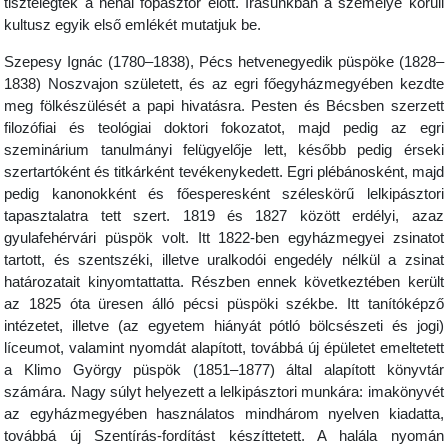
tisztelegtek a néhai főpásztor előtt. Írásunkban a személye körüli
kultusz egyik első emlékét mutatjuk be.
Szepesy Ignác (1780–1838), Pécs hetvenegyedik püspöke (1828–
1838) Noszvajon született, és az egri főegyházmegyében kezdte
meg fölkészülését a papi hivatásra. Pesten és Bécsben szerzett
filozófiai és teológiai doktori fokozatot, majd pedig az egri
szeminárium tanulmányi felügyelője lett, később pedig érseki
szertartóként és titkárként tevékenykedett. Egri plébánosként, majd
pedig kanonokként és főesperesként széleskörű lelkipásztori
tapasztalatra tett szert. 1819 és 1827 között erdélyi, azaz
gyulafehérvári püspök volt. Itt 1822-ben egyházmegyei zsinatot
tartott, és szentszéki, illetve uralkodói engedély nélkül a zsinat
határozatait kinyomtattatta. Részben ennek következtében került
az 1825 óta üresen álló pécsi püspöki székbe. Itt tanítóképző
intézetet, illetve (az egyetem hiányát pótló bölcsészeti és jogi)
líceumot, valamint nyomdát alapított, továbbá új épületet emeltetett
a Klimo György püspök (1851–1877) által alapított könyvtár
számára. Nagy súlyt helyezett a lelkipásztori munkára: imakönyvét
az egyházmegyében használatos mindhárom nyelven kiadatta,
továbbá új Szentírás-fordítást készíttetett. A halála nyomán