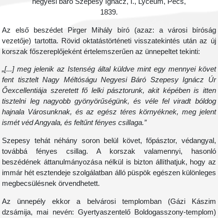
négyesi báró Szepesy Ignácz, I., Lyceum, Pécs,
1839.
Az első beszédet Pirger Mihály bíró (azaz: a városi bíróság
vezetője) tartotta. Rövid oktatástörténeti visszatekintés után az új
korszak főszereplőjeként értelemszerűen az ünnepeltet tekinti:
„[...] meg jelenik az Istenség által küldve mint egy mennyei követ
fent tisztelt Nagy Méltóságu Negyesi Báró Szepesy Ignácz Úr
Őexcellentiája szeretett fő lelki pásztorunk, akit képében is itten
tisztelni leg nagyobb gyönyörűségünk, és véle fel viradt bóldog
hajnala Városunknak, és az egész téres környéknek, meg jelent
ismét véd Angyala, és feltűnt fényes csillaga.”
Szepesy tehát néhány soron belül követ, főpásztor, védangyal,
továbbá fényes csillag. A korszak valamennyi, hasonló
beszédének áttanulmányozása nélkül is bizton állíthatjuk, hogy az
immár hét esztendeje szolgálatban álló püspök egészen különleges
megbecsülésnek örvendhetett.
Az ünnepély ekkor a belvárosi templomban (Gázi Kászim
dzsámija, mai nevén: Gyertyaszentelő Boldogasszony-templom)