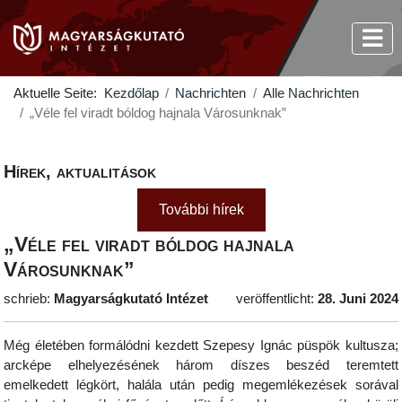
Aktuelle Seite:
Kezdőlap
Nachrichten
Alle Nachrichten
„Véle fel viradt bóldog hajnala Városunknak”
Hírek, aktualitások
További hírek
„Véle fel viradt bóldog hajnala
Városunknak”
schrieb:
Magyarságkutató Intézet
veröffentlicht:
28. Juni 2024
Még életében formálódni kezdett Szepesy Ignác püspök kultusza;
arcképe elhelyezésének három díszes beszéd teremtett
emelkedett légkört, halála után pedig megemlékezések sorával