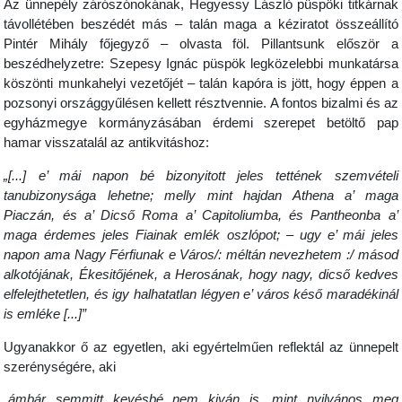
Az ünnepély zárószónokának, Hegyessy László püspöki titkárnak
távollétében beszédét más – talán maga a kéziratot összeállító
Pintér Mihály főjegyző – olvasta föl. Pillantsunk először a
beszédhelyzetre: Szepesy Ignác püspök legközelebbi munkatársa
köszönti munkahelyi vezetőjét – talán kapóra is jött, hogy éppen a
pozsonyi országgyűlésen kellett résztvennie. A fontos bizalmi és az
egyházmegye kormányzásában érdemi szerepet betöltő pap
hamar visszatalál az antikvitáshoz:
„[...] e’ mái napon bé bizonyitott jeles tettének szemvételi
tanubizonysága lehetne; melly mint hajdan Athena a’ maga
Piaczán, és a’ Dicső Roma a’ Capitoliumba, és Pantheonba a’
maga érdemes jeles Fiainak emlék oszlópot; – ugy e’ mái jeles
napon ama Nagy Férfiunak e Város/: méltán nevezhetem :/ másod
alkotójának, Ékesitőjének, a Herosának, hogy nagy, dicső kedves
elfelejthetetlen, és igy halhatatlan légyen e’ város késő maradékinál
is emléke [...]”
Ugyanakkor ő az egyetlen, aki egyértelműen reflektál az ünnepelt
szerénységére, aki
„ámbár semmitt kevésbé nem kiván is, mint nyilvános meg