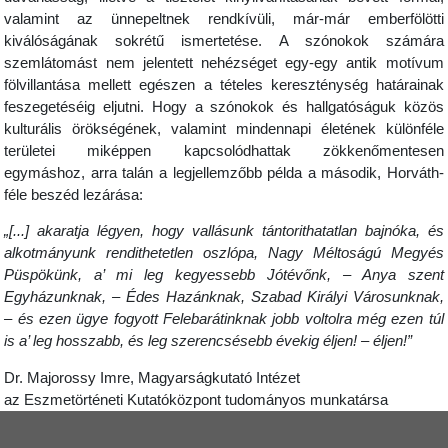
valamint az ünnepeltnek rendkívüli, már-már emberfölötti
kiválóságának sokrétű ismertetése. A szónokok számára
szemlátomást nem jelentett nehézséget egy-egy antik motívum
fölvillantása mellett egészen a tételes kereszténység határainak
feszegetéséig eljutni. Hogy a szónokok és hallgatóságuk közös
kulturális örökségének, valamint mindennapi életének különféle
területei miképpen kapcsolódhattak zökkenőmentesen
egymáshoz, arra talán a legjellemzőbb példa a második, Horváth-
féle beszéd lezárása:
„[...] akaratja légyen, hogy vallásunk tántorithatatlan bajnóka, és
alkotmányunk rendithetetlen oszlópa, Nagy Méltoságú Megyés
Püspökünk, a’ mi leg kegyessebb Jótévőnk, – Anya szent
Egyházunknak, – Édes Hazánknak, Szabad Királyi Városunknak,
– és ezen ügye fogyott Felebarátinknak jobb voltolra még ezen túl
is a’ leg hosszabb, és leg szerencsésebb évekig éljen! – éljen!”
Dr. Majorossy Imre, Magyarságkutató Intézet
az Eszmetörténeti Kutatóközpont tudományos munkatársa