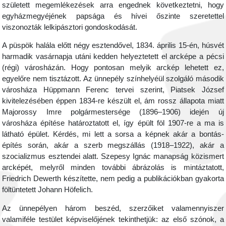
született megemlékezések arra engednek következtetni, hogy
egyházmegyéjének papsága és hívei őszinte szeretettel
viszonozták lelkipásztori gondoskodását.
A püspök halála előtt négy esztendővel, 1834. április 15-én, húsvét
harmadik vasárnapja utáni kedden helyeztetett el arcképe a pécsi
(régi) városházán. Hogy pontosan melyik arckép lehetett ez,
egyelőre nem tisztázott. Az ünnepély színhelyéül szolgáló második
városháza Hüppmann Ferenc tervei szerint, Piatsek József
kivitelezésében éppen 1834-re készült el, ám rossz állapota miatt
Majorossy Imre polgármestersége (1896–1906) idején új
városháza építése határoztatott el, így épült föl 1907-re a ma is
látható épület. Kérdés, mi lett a sorsa a képnek akár a bontás-
építés során, akár a szerb megszállás (1918–1922), akár a
szocializmus esztendei alatt. Szepesy Ignác manapság közismert
arcképét, melyről minden további ábrázolás is mintáztatott,
Friedrich Dewerth készítette, nem pedig a publikációkban gyakorta
föltüntetett Johann Höfelich.
Az ünnepélyen három beszéd, szerzőiket valamennyiszer
valamiféle testület képviselőjének tekinthetjük: az első szónok, a