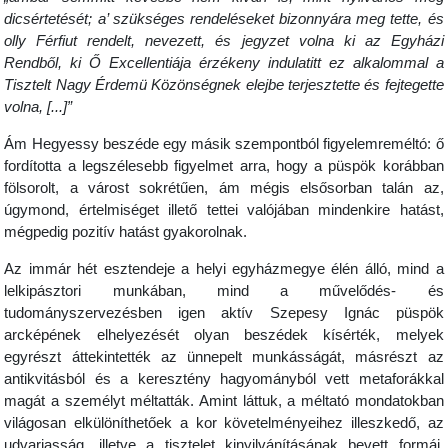
dicsértetését; a’ szükséges rendeléseket bizonnyára meg tette, és
olly Férfiut rendelt, nevezett, és jegyzet volna ki az Egyházi
Rendből, ki Ő Excellentiája érzékeny indulatitt ez alkalommal a
Tisztelt Nagy Érdemü Közönségnek elejbe terjesztette és fejtegette
volna, [...]”
Ám Hegyessy beszéde egy másik szempontból figyelemreméltó: ő
fordította a legszélesebb figyelmet arra, hogy a püspök korábban
fölsorolt, a várost sokrétűen, ám mégis elsősorban talán az,
úgymond, értelmiséget illető tettei valójában mindenkire hatást,
mégpedig pozitív hatást gyakorolnak.
Az immár hét esztendeje a helyi egyházmegye élén álló, mind a
lelkipásztori munkában, mind a művelődés- és
tudományszervezésben igen aktív Szepesy Ignác püspök
arcképének elhelyezését olyan beszédek kísérték, melyek
egyrészt áttekintették az ünnepelt munkásságát, másrészt az
antikvitásból és a keresztény hagyományból vett metaforákkal
magát a személyt méltatták. Amint láttuk, a méltató mondatokban
világosan elkülöníthetőek a kor követelményeihez illeszkedő, az
udvariasság, illetve a tisztelet kinyilvánításának bevett formái,