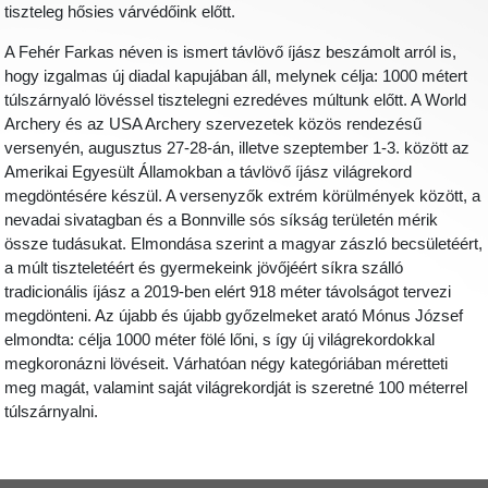
tiszteleg hősies várvédőink előtt.
A Fehér Farkas néven is ismert távlövő íjász beszámolt arról is,
hogy izgalmas új diadal kapujában áll, melynek célja:
1000 métert
túlszárnyaló lövéssel tisztelegni ezredéves múltunk előtt. A World
Archery és az USA Archery szervezetek közös rendezésű
versenyén, augusztus 27-28-án, illetve szeptember 1-3. között az
Amerikai Egyesült Államokban a távlövő íjász világrekord
megdöntésére készül. A versenyzők extrém körülmények között, a
nevadai sivatagban és a Bonnville sós síkság területén mérik
össze tudásukat. Elmondása szerint a magyar zászló becsületéért,
a múlt tiszteletéért és gyermekeink jövőjéért síkra szálló
tradicionális íjász a 2019-ben elért 918 méter távolságot tervezi
megdönteni. Az újabb és újabb győzelmeket arató Mónus József
elmondta: célja 1000 méter fölé lőni, s így új világrekordokkal
megkoronázni lövéseit. Várhatóan négy kategóriában méretteti
meg magát, valamint saját világrekordját is szeretné 100 méterrel
túlszárnyalni.