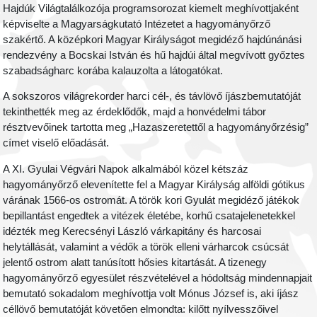
Hajdúk Világtalálkozója programsorozat kiemelt meghívottjaként
képviselte a Magyarságkutató Intézetet a hagyományőrző
szakértő. A középkori Magyar Királyságot megidéző hajdúnánási
rendezvény a Bocskai István és hű hajdúi által megvívott győztes
szabadságharc korába kalauzolta a látogatókat.
A sokszoros világrekorder harci cél-, és távlövő íjászbemutatóját
tekinthették meg az érdeklődők, majd a honvédelmi tábor
résztvevőinek tartotta meg „Hazaszeretettől a hagyományőrzésig”
címet viselő előadását.
A XI. Gyulai Végvári Napok alkalmából közel kétszáz
hagyományőrző elevenítette fel a Magyar Királyság alföldi gótikus
várának 1566-os ostromát. A török kori Gyulát megidéző játékok
bepillantást engedtek a vitézek életébe, korhű csatajelenetekkel
idézték meg Kerecsényi László várkapitány és harcosai
helytállását, valamint a védők a török elleni várharcok csúcsát
jelentő ostrom alatt tanúsított hősies kitartását. A tizenegy
hagyományőrző egyesület részvételével a hódoltság mindennapjait
bemutató sokadalom meghívottja volt Mónus József is, aki íjász
céllövő bemutatóját követően elmondta: kilőtt nyílvesszőivel