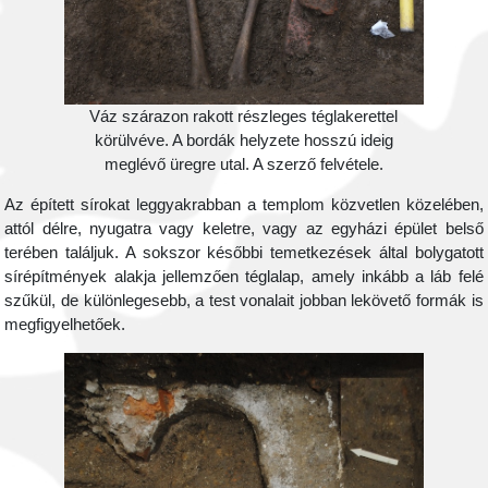
Váz szárazon rakott részleges téglakerettel
körülvéve. A bordák helyzete hosszú ideig
meglévő üregre utal. A szerző felvétele.
Az épített sírokat leggyakrabban a templom közvetlen közelében,
attól délre, nyugatra vagy keletre, vagy az egyházi épület belső
terében találjuk. A sokszor későbbi temetkezések által bolygatott
sírépítmények alakja jellemzően téglalap, amely inkább a láb felé
szűkül, de különlegesebb, a test vonalait jobban lekövető formák is
megfigyelhetőek.