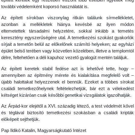
épített keretek egy részében viszont több esetben figyelték meg
további védelemként koporsó használatát is.
Az épített sírokban viszonylag ritkán találunk sírmellékletet,
azonban a mellékletek hiánya kevésbé az ilyen módon
eltemetettek társadalmi helyzetére, sokkal inkább a temetés
keresztény egyszerűségére utal. A temetkezési szokást gyakorlók
sírjait a temetőn belül az előkelőnek számító helyeken; az egyházi
épület belső terében vagy közvetlen közelében, illetve a templomtól
délre, feltehetően a déli kapuhoz vezető gyalogút mentén találjuk.
Az épített keretek stabil fedése azt is lehetővé tette, hogy –
amennyiben az építmény mérete és kialakítása megfelelő volt –
újabb halottakat helyezzenek el bennük. Ezeket a többes sírokat
családi temetkezőhelynek feltételezhetjük, bár ezt a vélekedést
kétséget kizáróan csak későbbi genetikai vizsgálatok igazolhatják.
Az Árpád-kor elejétől a XVI. századig létező, a test védelmét kővel
és téglával biztosító temetkezési szokásban a családi kripták
előképeit sejthetjük.
Pap Ildikó Katalin, Magyarságkutató Intézet