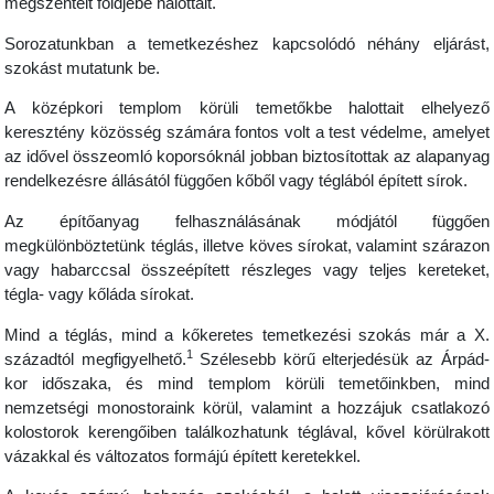
megszentelt földjébe halottait.
Sorozatunkban a temetkezéshez kapcsolódó néhány eljárást,
szokást mutatunk be.
A középkori templom körüli temetőkbe halottait elhelyező
keresztény közösség számára fontos volt a test védelme, amelyet
az idővel összeomló koporsóknál jobban biztosítottak az alapanyag
rendelkezésre állásától függően kőből vagy téglából épített sírok.
Az építőanyag felhasználásának módjától függően
megkülönböztetünk téglás, illetve köves sírokat, valamint szárazon
vagy habarccsal összeépített részleges vagy teljes kereteket,
tégla- vagy kőláda sírokat.
Mind a téglás, mind a kőkeretes temetkezési szokás már a X.
1
századtól megfigyelhető.
Szélesebb körű elterjedésük az Árpád-
kor időszaka, és mind templom körüli temetőinkben, mind
nemzetségi monostoraink körül, valamint a hozzájuk csatlakozó
kolostorok kerengőiben találkozhatunk téglával, kővel körülrakott
vázakkal és változatos formájú épített keretekkel.