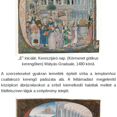
„E” iniciálé. Keresztjáró nap. (Körmenet gótikus
kerengőben) Mátyás-Graduale, 1480 körül.
A szerzeteseket gyakran temették épített sírba a templomhoz
csatlakozó kerengő padozata alá. A feltámadást megjelenítő
középkori ábrázolásokon a sírból kiemelkedő halottak mellett a
földfelszínen látjuk a sírépítmény tetejét.