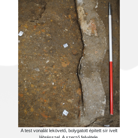
A test vonalát lekövető, bolygatott épített sír ívelt
lábrésszel. A szerző felvétele.