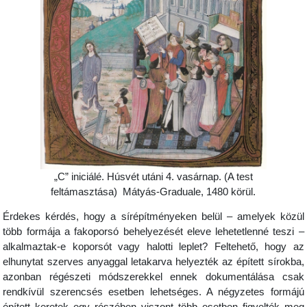
„C” iniciálé. Húsvét utáni 4. vasárnap. (A test
feltámasztása) Mátyás-Graduale, 1480 körül.
Érdekes kérdés, hogy a sírépítményeken belül – amelyek közül
több formája a fakoporsó behelyezését eleve lehetetlenné teszi –
alkalmaztak-e koporsót vagy halotti leplet? Feltehető, hogy az
elhunytat szerves anyaggal letakarva helyezték az épített sírokba,
azonban régészeti módszerekkel ennek dokumentálása csak
rendkívül szerencsés esetben lehetséges. A négyzetes formájú