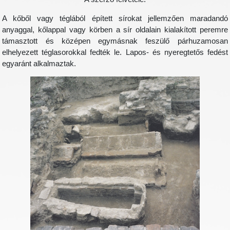
A kőből vagy téglából épített sírokat jellemzően maradandó
anyaggal, kőlappal vagy körben a sír oldalain kialakított peremre
támasztott és középen egymásnak feszülő párhuzamosan
elhelyezett téglasorokkal fedték le. Lapos- és nyeregtetős fedést
egyaránt alkalmaztak.