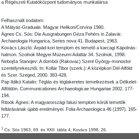
a Régészeti Kutatóközpont tudományos munkatársa
Felhasznált irodalom:
A Mátyás-Graduale. Magyar Helikon/Corvina 1980.
Ágnes Cs. Sós: Die Ausgrabungen Géza Fehérs in Zalavár.
Archaeologia Hungarica, Series nova 41. Budapest, 1963.
Kovács László: Árpád-kori templom és temető a karcagi Kápolnás-
halmon. Szolnok Megyei Múzeumi Adattár 34. Szolnok, 1998.
Nebojša Stanojev: A dombói (Rakovac) Szent György-monostor
szentélyrekesztői. In: Kollár Tibor (szerk.): A középkori Dél-Alföld
és Szer. Szeged, 2000. 383-428.
Pap Ildikó Katalin: Téglás és téglakeretes temetkezések a Délkelet-
Alföldön. Communicationes Archaeologicae Hungariae 2002. 177-
194.
Ritoók Ágnes: A magyarországi falusi templom körüli temetők
feltárásának újabb eredményei. Folia Archaeologica 46 (1997). 165-
177.
1
Cs. Sós 1963, 69. és XXII. tábla 4; Kovács 1998, 26.