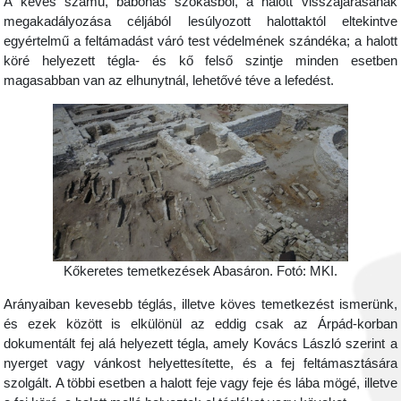
A kevés számú, babonás szokásból, a halott visszajárásának
megakadályozása céljából lesúlyozott halottaktól eltekintve
egyértelmű a feltámadást váró test védelmének szándéka; a halott
köré helyezett tégla- és kő felső szintje minden esetben
magasabban van az elhunytnál, lehetővé téve a lefedést.
Kőkeretes temetkezések Abasáron. Fotó: MKI.
Arányaiban kevesebb téglás, illetve köves temetkezést ismerünk,
és ezek között is elkülönül az eddig csak az Árpád-korban
dokumentált fej alá helyezett tégla, amely Kovács László szerint a
nyerget vagy vánkost helyettesítette, és a fej feltámasztására
szolgált. A többi esetben a halott feje vagy feje és lába mögé, illetve