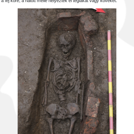
a fej köré, a halott mellé helyeztek el téglákat vagy köveket.