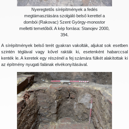
Nyeregtetős sírépítmények a fedés
megtámasztására szolgáló belső kerettel a
dombói (Rakovac) Szent György-monostor
melletti temetőből. A kép forrása: Stanojev 2000,
394.
A sírépítmények belső terét gyakran vakolták, aljukat sok esetben
szintén téglával vagy kővel rakták ki, esetenként habarccsal
kenték le. A keretek egy részénél a fej számára fülkét alakítottak ki
az építmény nyugati falának elvékonyításával.