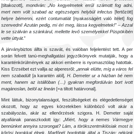
[tiltakozott],
mondván: „No kegyelmetek errűl számott fog adni,
mert nem vólt szabad az egészséges helybül infectus
[fertőzött]
helyre bémenni, ezért contumatiát
[nyakasságért való ítélet]
fog
szenvedni! Azután pedig, mi éri meg, lássa kegyelmetek!” – Azzal
le se szálván a szánkárul, mellette levő személyekkel Püspökibén
vette úttyát.
”
A járványbiztos állta is szavát, és valóban feljelentést tett. A per
során felvett tanú-meghallgatási jegyzőkönyvek mutatják, hogy a
karanténkörülmények az akkori emberre is nyomasztólag hatottak.
Kiss Erzsébet ezt vallja az alperesről: „
annak elütte, míg a város fel
nem szabadúlt
[a karantén alól]
, H. Demeter ur a házban bé nem
ment, hanem az istállóban (…) gyakran megfordúlván bort ivott
magánoslan, belöl az lineán
[=a tiltott határvonal]
.
Mint láttuk, bizonytalanságot, feszültségeket és elégedetlenséget
okozott, hogy az egyes körzetekben különböző volt akár a
szabályozás, akár az ellenőrzések szigora. H. Demeter saját
atyafiának panaszkodott így: „
Miért, hogy a nemes Vármegye
bennünket annyira szorongat? Lám, a törökszentmiklósiak most is
kőrösi borokkal élnek, Marfőnél hordották által a Tiszán; nékünk