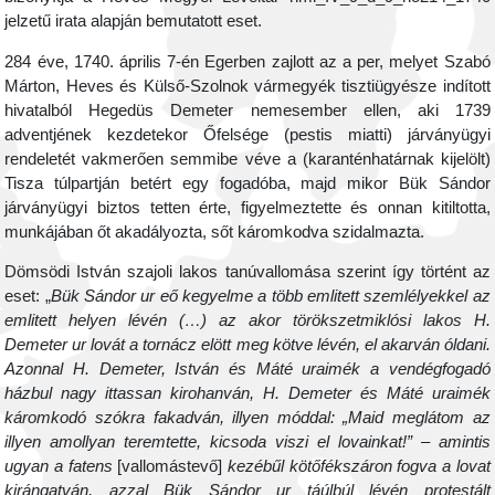
jelzetű irata alapján bemutatott eset.
284 éve, 1740. április 7-én Egerben zajlott az a per, melyet Szabó
Márton, Heves és Külső-Szolnok vármegyék tisztiügyésze indított
hivatalból Hegedüs Demeter nemesember ellen, aki 1739
adventjének kezdetekor Őfelsége (pestis miatti) járványügyi
rendeletét vakmerően semmibe véve a (karanténhatárnak kijelölt)
Tisza túlpartján betért egy fogadóba, majd mikor Bük Sándor
járványügyi biztos tetten érte, figyelmeztette és onnan kitiltotta,
munkájában őt akadályozta, sőt káromkodva szidalmazta.
Dömsödi István szajoli lakos tanúvallomása szerint így történt az
eset: „
Bük Sándor ur eő kegyelme a több emlitett szemlélyekkel az
emlitett helyen lévén (…) az akor törökszetmiklósi lakos H.
Demeter ur lovát a tornácz elött meg kötve lévén, el akarván óldani.
Azonnal H. Demeter, István és Máté uraimék a vendégfogadó
házbul nagy ittassan kirohanván, H. Demeter és Máté uraimék
káromkodó szókra fakadván, illyen móddal: „Maid meglátom az
illyen amollyan teremtette, kicsoda viszi el lovainkat!” – amintis
ugyan a fatens
[vallomástevő]
kezébűl kötőfékszáron fogva a lovat
kirángatván, azzal Bük Sándor ur táúlbúl lévén protestált