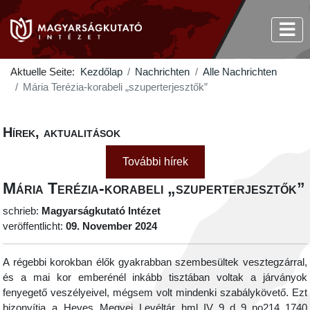
Aktuelle Seite:
Kezdőlap
Nachrichten
Alle Nachrichten
Mária Terézia-korabeli „szuperterjesztők”
Hírek, aktualitások
További hírek
Mária Terézia-korabeli „szuperterjesztők”
schrieb:
Magyarságkutató Intézet
veröffentlicht:
09. November 2024
A régebbi korokban élők gyakrabban szembesültek vesztegzárral,
és a mai kor emberénél inkább tisztában voltak a járványok
fenyegető veszélyeivel, mégsem volt mindenki szabálykövető. Ezt
bizonyítja a Heves Megyei Levéltár hml_IV_9_d_9_no214_1740