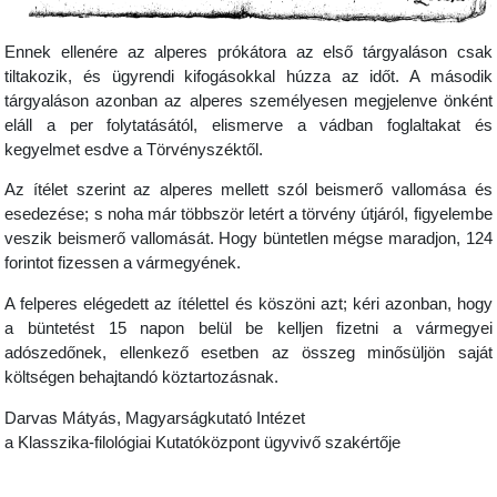
Ennek ellenére az alperes prókátora az első tárgyaláson csak
tiltakozik, és ügyrendi kifogásokkal húzza az időt. A második
tárgyaláson azonban az alperes személyesen megjelenve önként
eláll a per folytatásától, elismerve a vádban foglaltakat és
kegyelmet esdve a Törvényszéktől.
Az ítélet szerint az alperes mellett szól beismerő vallomása és
esedezése; s noha már többször letért a törvény útjáról, figyelembe
veszik beismerő vallomását. Hogy büntetlen mégse maradjon, 124
forintot fizessen a vármegyének.
A felperes elégedett az ítélettel és köszöni azt; kéri azonban, hogy
a büntetést 15 napon belül be kelljen fizetni a vármegyei
adószedőnek, ellenkező esetben az összeg minősüljön saját
költségen behajtandó köztartozásnak.
Darvas Mátyás, Magyarságkutató Intézet
a Klasszika-filológiai Kutatóközpont ügyvivő szakértője