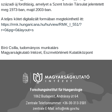
századi új fordításig, amelyet a Szent István Társulat jelentetett
meg 1973-ban, majd 2003-ban.
A teljes kötet digitalizált formában megtekinthető itt:
https://rmk.hungaricana.hu/hu/view/RMK_I_551/?
r=0&pg=0&layout=s
Bíró Csilla, tudományos munkatárs
Magyarságkutató Intézet, Eszmetörténeti Kutatóközpont
Forschungsinstitut für Hungarologie
1062 Budapest, Andrássy út 64.
Zentrale Telefonnummer: ‭+36-30-313-3501
zentrale E-Mail: info@mki.gov.hu