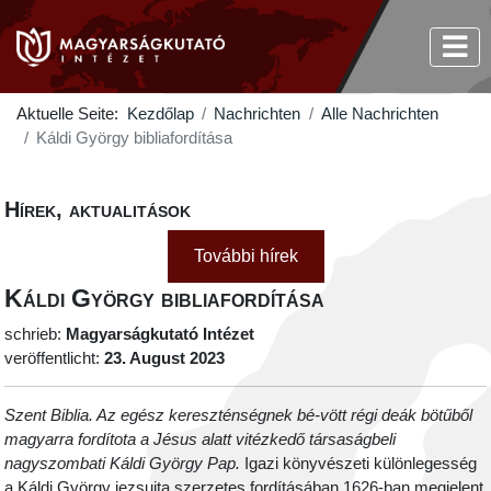
Aktuelle Seite:
Kezdőlap
Nachrichten
Alle Nachrichten
Káldi György bibliafordítása
Hírek, aktualitások
További hírek
Káldi György bibliafordítása
schrieb:
Magyarságkutató Intézet
veröffentlicht:
23. August 2023
Szent Biblia. Az egész kereszténségnek bé-vött régi deák bötűből
magyarra fordítota a Jésus alatt vitézkedő társaságbeli
nagyszombati Káldi György Pap.
Igazi könyvészeti különlegesség
a Káldi György jezsuita szerzetes fordításában 1626-ban megjelent