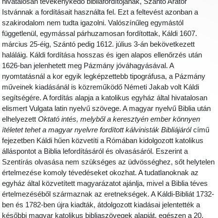
hivatalosan tevékenykedő bibliafordítójának, Szántó Arator
Istvánnak a fordításait használta fel. Ezt a feltevést azonban a
szakirodalom nem tudta igazolni. Valószínűleg egymástól
függetlenül, egymással párhuzamosan fordítottak, Káldi 1607.
március 25-éig, Szántó pedig 1612. július 3-án bekövetkezett
haláláig. Káldi fordítása hosszas és igen alapos ellenőrzés után
1626-ban jelenhetett meg Pázmány jóváhagyásával. A
nyomtatásnál a kor egyik legképzettebb tipográfusa, a Pázmány
műveinek kiadásánál is közreműködő Németi Jakab volt Káldi
segítségére. A fordítás alapja a katolikus egyház által hivatalosan
elismert Vulgata latin nyelvű szövege. A magyar nyelvű Biblia után
elhelyezett
Oktató intés, melyből a keresztyén ember könnyen
ítéletet tehet a magyar nyelvre fordított kálvinisták Bibliájáról
című
fejezetben Káldi hűen közvetíti a Rómában kidolgozott katolikus
álláspontot a Biblia lefordításáról és olvasásáról. Eszerint a
Szentírás olvasása nem szükséges az üdvösséghez, sőt helytelen
értelmezése komoly tévedéseket okozhat. A tudatlanoknak az
egyház által közvetített magyarázatot ajánlja, mivel a Biblia téves
értelmezéséből származnak az eretnekségek. A Káldi-Bibliát 1732-
ben és 1782-ben újra kiadták, átdolgozott kiadásai jelentették a
későbbi magyar katolikus bibliaszövegek alapját, egészen a 20.