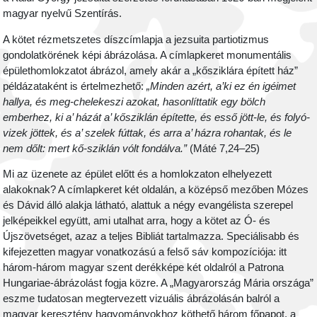
magyar nyelvű Szentírás.
A kötet rézmetszetes díszcímlapja a jezsuita partiotizmus
gondolatkörének képi ábrázolása. A címlapkeret monumentális
épülethomlokzatot ábrázol, amely akár a „kősziklára épített ház”
példázataként is értelmezhető:
„Minden azért, a’ki ez én igéimet
hallya, és meg-chelekeszi azokat, hasonlíttatik egy bölch
emberhez, ki a’ házát a’ kősziklán építette, és esső jött-le, és folyó-
vizek jöttek, és a’ szelek fúttak, és arra a’ házra rohantak, és le
nem dőlt: mert kő-sziklán vólt fondálva.”
(Máté 7,24–25)
Mi az üzenete az épület előtt és a homlokzaton elhelyezett
alakoknak? A címlapkeret két oldalán, a középső mezőben Mózes
és Dávid álló alakja látható, alattuk a négy evangélista szerepel
jelképeikkel együtt, ami utalhat arra, hogy a kötet az Ó- és
Újszövetséget, azaz a teljes Bibliát tartalmazza. Speciálisabb és
kifejezetten magyar vonatkozású a felső sáv kompozíciója: itt
három-három magyar szent derékképe két oldalról a Patrona
Hungariae-ábrázolást fogja közre. A „Magyarország Mária országa”
eszme tudatosan megtervezett vizuális ábrázolásán balról a
magyar keresztény hagyományokhoz köthető három főpapot, a