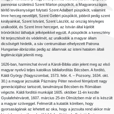
pannoniai születésű Szent Márton püspököt, a Magyarországon
térítő tevékenységet folytató Szent Adalbert püspököt, valamint
Imre herceg nevelőjét, Szent Gellért püspököt, jobbról pedig szent
királyainkat, Szent Istvánt, Szent Lászlót, az ország tényleges
uralkodóit, és Szent Imre herceget, az István által kijelölt
trónörököst láthatjuk jelképeikkel együtt. A püspökök a keresztény
hit terjesztését és védelmét, az uralkodók a magyar állam
dicsőségét hirdetik, a sáv centrumában elhelyezett Patrona
Hungariae-ábrázolás pedig az államnak az isteni hatalom általi
legitimációját jeleníti meg.
1626-ban, harminchat évvel a Károli-Biblia után jelent meg az első
magyar nyelvű teljes katolikus bibliafordítás Bécsben. A fordító,
Káldi György (Nagyszombat, 1573. febr. 4. – Pozsony, 1634. okt.
30.) a magyar jezsuiták Pázmány Péter nevével fémjelzett nagy
generációjához tartozott, tanulmányai Bécsben és Rómában
végezte. Káldi fordítói munkáját 1605. október 11-én kezdte
Gyulafehérvárott, 1607. március 25-én Olmützben már el is készült
a magyar szöveggel. Felmerült a kutatók körében, hogy
gyorsaságának az lehetett az oka, hogy a jezsuita rend akkor már