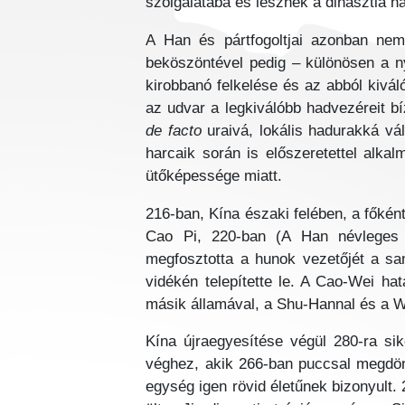
szolgálatába és lesznek a dinasztia hat
A Han és pártfogoltjai azonban nem
beköszöntével pedig – különösen a ny
kirobbanó felkelése és az abból kivál
az udvar a legkiválóbb hadvezéreit bí
de facto
uraivá, lokális hadurakká vá
harcaik során is előszeretettel alka
ütőképessége miatt.
216-ban, Kína északi felében, a főké
Cao Pi, 220-ban (A Han névleges 
megfosztotta a hunok vezetőjét a sanj
vidékén telepítette le. A Cao-Wei ha
másik államával, a Shu-Hannal és a W
Kína újraegyesítése végül 280-ra si
véghez, akik 266-ban puccsal megdönt
egység igen rövid életűnek bizonyult