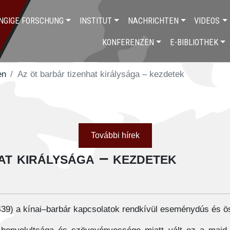
NGIGE FORSCHUNG
INSTITUT
NACHRICHTEN
VIDEOS
KONFERENZEN
E-BIBLIOTHEK
en
Az öt barbár tizenhat királysága – kezdetek
További hírek
at királysága – kezdetek
–439) a kínai–barbár kapcsolatok rendkívül eseménydús és öss