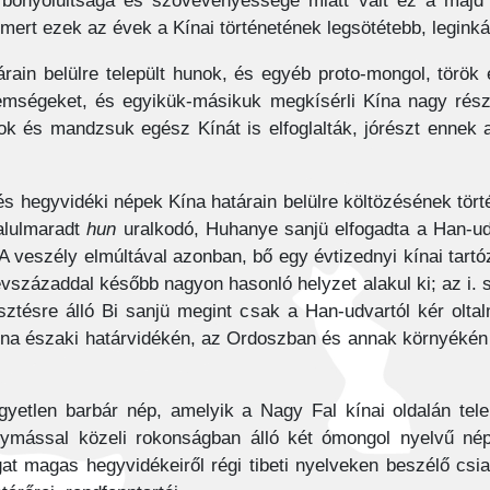
nyolultsága és szövevényessége miatt vált ez a majd m
rt ezek az évek a Kínai történetének legsötétebb, leginkáb
ain belülre települt hunok, és egyéb proto-mongol, török é
elemségeket, és egyikük-másikuk megkísérli Kína nagy rész
ok és mandzsuk egész Kínát is elfoglalták, jórészt ennek 
hegyvidéki népek Kína határain belülre költözésének történ
alulmaradt
hun
uralkodó, Huhanye sanjü elfogadta a Han-udv
. A veszély elmúltával azonban, bő egy évtizednyi kínai tar
évszázaddal később nagyon hasonló helyzet alakul ki; az i. 
esztésre álló Bi sanjü megint csak a Han-udvartól kér olt
na északi határvidékén, az Ordoszban és annak környékén f
tlen barbár nép, amelyik a Nagy Fal kínai oldalán tele
ymással közeli rokonságban álló két ómongol nyelvű né
t magas hegyvidékeiről régi tibeti nyelveken beszélő csia