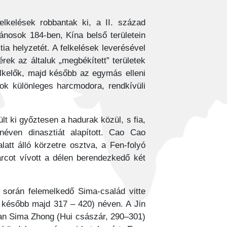
lkelések robbantak ki, a II. század
ánosok 184-ben, Kína belső területein
ia helyzetét. A felkelések leverésével
rek az általuk „megbékített” területek
elkelők, majd később az egymás elleni
zok különleges harcmodora, rendkívüli
 ki győztesen a hadurak közül, s fia,
ven dinasztiát alapított. Cao Cao
latt álló körzetre osztva, a Fen-folyó
arcot vívott a délen berendezkedő két
 során felemelkedő Sima-család vitte
s később majd 317 – 420) néven. A Jin
lan Sima Zhong (Hui császár, 290–301)