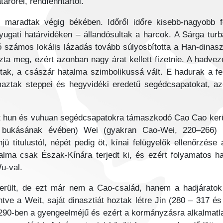
árőrei, rendfenntartói.
 maradtak végig békében. Időről időre kisebb-nagyobb fe
ugati határvidéken – állandósultak a harcok. A Sárga turb
ó számos lokális lázadás tovább súlyosbította a Han-dinaszt
zta meg, ezért azonban nagy árat kellett fizetnie. A hadvezé
ltak, a császár hatalma szimbolikussá vált. E hadurak a f
lmaztak steppei és hegyvidéki eredetű segédcsapatokat, a
nt hun és vuhuan segédcsapatokra támaszkodó Cao Cao került
bukásának évében) Wei (gyakran Cao-Wei, 220–266) né
ü titulustól, népét pedig öt, kínai felügyelők ellenőrzése a
talma csak Észak-Kínára terjedt ki, és ezért folyamatos h
u-val.
került, de ezt már nem a Cao-család, hanem a hadjáratok
ve a Weit, saját dinasztiát hoztak létre Jin (280 – 317 é
. 290-ben a gyengeelméjű és ezért a kormányzásra alkalmat