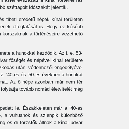
ásfél évszázad a kínai történetírás
b széttagolt időszakát jelentik.
s tibeti eredetű népek kínai területen
ének elfoglalását is. Hogy ez később
a korszaknak a történéseire vezethető
ete a hunokkal kezdődik. Az i. e. 53-
ar főségét és népével kínai területre
tózkodás után, védelmezői engedélyével
sz. ’40-es és ’50-es években a hunokat
almat. Az ő népe azonban már nem tér
olytatja tovább nomád életvitelét még
pedett le. Északkeleten már a ’40-es
p, a vuhuanok és szienpik különböző
ng és di törzsfők állnak a kínai udvar