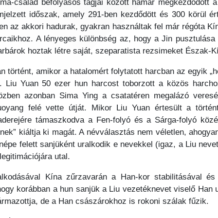
a Sima-család befolyásos tagjai között hamar megkezdődött 
mjelzett időszak, amely 291-ben kezdődött és 300 körül érte
en az akkori hadurak, gyakran használtak fel már régóta Kín
caikhoz. A lényeges különbség az, hogy a Jin pusztulása a
rbárok hoztak létre saját, szeparatista rezsimeket Észak-K
án történt, amikor a hatalomért folytatott harcban az egyik „
t. Liu Yuan 50 ezer hun harcost toborzott a közös harcho
Időközben azonban Sima Ying a csatatéren megalázó veres
oyang felé vette útját. Mikor Liu Yuan értesült a történt
aderejére támaszkodva a Fen-folyó és a Sárga-folyó kö
nek” kiáltja ki magát. A névválasztás nem véletlen, ahogy
 népe felett sanjüként uralkodik e nevekkel (igaz, a Liu n
legitimációjára utal.
lkodásával Kína zűrzavarán a Han-kor stabilitásával és 
 hogy korábban a hun sanjük a Liu vezetéknevet viselő Han u
rmazottja, de a Han császárokhoz is rokoni szálak fűzik.