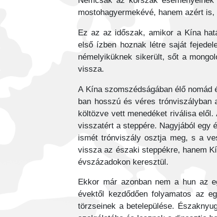
Nemcsak az korszak eseményeinek bo
mostohagyermekévé, hanem azért is, me
Ez az az időszak, amikor a Kína határ
első ízben hoznak létre saját fejed
némelyiküknek sikerült, sőt a mongol
vissza.
A Kína szomszédságában élő nomád és 
ban hosszú és véres trónviszályban 
költözve vett menedéket riválisa elől
visszatért a steppére. Nagyjából egy 
ismét trónviszály osztja meg, s a v
vissza az északi steppékre, hanem Kí
évszázadokon keresztül.
Ekkor már azonban nem a hun az egye
évektől kezdődően folyamatos az eg
törzseinek a betelepülése. Északnyuga