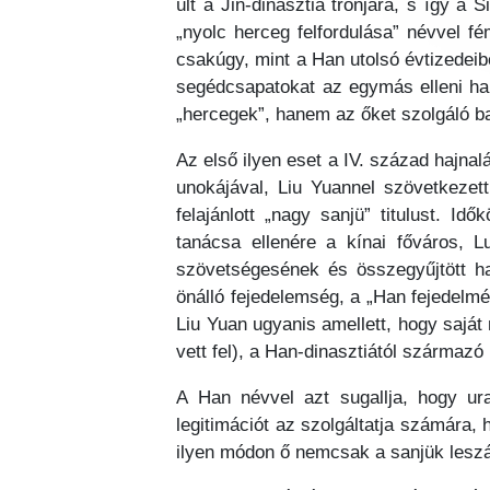
ült a Jin-dinasztia trónjára, s így 
„nyolc herceg felfordulása” névvel fé
csakúgy, mint a Han utolsó évtizedeib
segédcsapatokat az egymás elleni har
„hercegek”, hanem az őket szolgáló ba
Az első ilyen eset a IV. század hajnal
unokájával, Liu Yuannel szövetkezet
felajánlott „nagy sanjü” titulust. 
tanácsa ellenére a kínai főváros, Lu
szövetségesének és összegyűjtött h
önálló fejedelemség, a „Han fejedelmé
Liu Yuan ugyanis amellett, hogy saját
vett fel), a Han-dinasztiától származó 
A Han névvel azt sugallja, hogy ura
legitimációt az szolgáltatja számára,
ilyen módon ő nemcsak a sanjük leszá