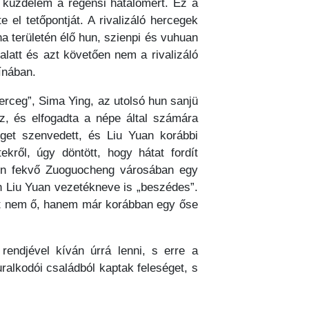
a küzdelem a régensi hatalomért. Ez a
 el tetőpontját. A rivalizáló hercegek
a területén élő hun, szienpi és vuhuan
latt és azt követően nem a rivalizáló
ínában.
herceg”, Sima Ying, az utolsó hun sanjü
z, és elfogadta a népe által számára
éget szenvedett, és Liu Yuan korábbi
ekről, úgy döntött, hogy hátat fordít
zén fekvő Zuoguocheng városában egy
an Liu Yuan vezetékneve is „beszédes”.
evet nem ő, hanem már korábban egy őse
rendjével kíván úrrá lenni, s erre a
ralkodói családból kaptak feleséget, s