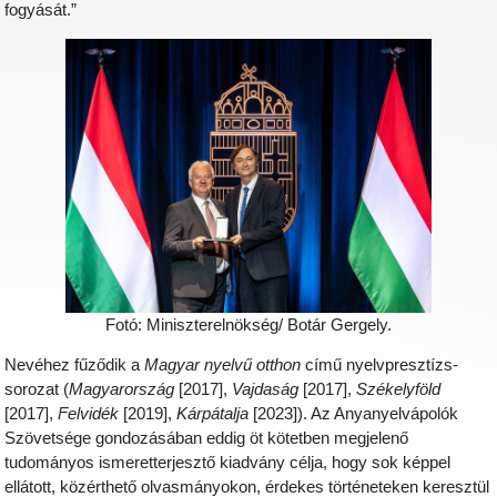
fogyását.”
Fotó: Miniszterelnökség/ Botár Gergely.
Nevéhez fűződik a
Magyar nyelvű otthon
című nyelvpresztízs-
sorozat (
Magyarország
[2017],
Vajdaság
[2017],
Székelyföld
[2017],
Felvidék
[2019],
Kárpátalja
[2023]). Az Anyanyelvápolók
Szövetsége gondozásában eddig öt kötetben megjelenő
tudományos ismeretterjesztő kiadvány célja, hogy sok képpel
ellátott, közérthető olvasmányokon, érdekes történeteken keresztül