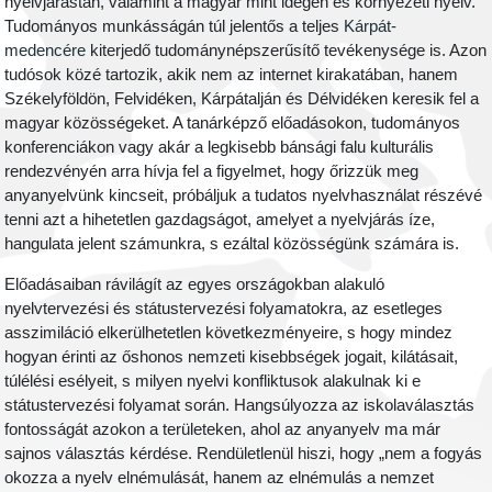
nyelvjárástan, valamint a magyar mint idegen és környezeti nyelv.
Tudományos munkásságán túl jelentős a teljes
Kárpát-
medencére
kiterjedő tudománynépszerűsítő tevékenysége is. Azon
tudósok közé tartozik, akik nem az internet kirakatában, hanem
Székelyföldön, Felvidéken, Kárpátalján és Délvidéken keresik fel a
magyar közösségeket. A tanárképző előadásokon, tudományos
konferenciákon vagy akár a legkisebb bánsági falu kulturális
rendezvényén arra hívja fel a figyelmet, hogy őrizzük meg
anyanyelvünk kincseit, próbáljuk a tudatos nyelvhasználat részévé
tenni azt a hihetetlen gazdagságot, amelyet a nyelvjárás íze,
hangulata jelent számunkra, s ezáltal közösségünk számára is.
Előadásaiban rávilágít az egyes országokban alakuló
nyelvtervezési és státustervezési folyamatokra, az esetleges
asszimiláció elkerülhetetlen következményeire, s hogy mindez
hogyan érinti az őshonos nemzeti kisebbségek jogait, kilátásait,
túlélési esélyeit, s milyen nyelvi konfliktusok alakulnak ki e
státustervezési folyamat során. Hangsúlyozza az iskolaválasztás
fontosságát azokon a területeken, ahol az anyanyelv ma már
sajnos választás kérdése. Rendületlenül hiszi, hogy „nem a fogyás
okozza a nyelv elnémulását, hanem az elnémulás a nemzet