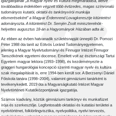
igazgatójának „a magyar nyelv és kultúra megmaradása, illetve
továbbadása érdekében végzett több évtizedes, magas színvonalú
tudományos kutatói, oktatói és tankönyvírói munkája
elismeréseként” a Magyar Érdemrend Lovagkeresztje kitüntetést
adományozta. A kitüntetést
Dr. Semjén Zsolt miniszterelnök-
helyettes augusztus 18-án a Hagyományok Házában
adta át.
Az ebben az évben hatvanadik születésnapját ünneplő Dr. Pomozi
Péter
1988 óta tanít az Eötvös Loránd Tudományegyetemen,
jelenleg a
Magyar Nyelvtudományi és Finnugor Intézet Finnugor
Tanszékének egyetemi docense
. Emellett volt az észtországi Tartui
Egyetem magyar lektora (1993–1998),
és kezdeményezte a
graggeri hungarológiai koncepció szerinti magyar nyelv és kultúra
szak megalapítását is, erre 1994-ben került sor. A Berzsenyi Dániel
Főiskola tanára (1998–2004), valamint gimnáziumi tanárként is
tevékenykedett. 2019 óta a Magyarságkutató Intézet Magyar
Nyelvtörténeti Kutatóközpontjának igazgatója.
Számos kiadvány, köztük gimnáziumi tankönyv és munkafüzet
írója és szerkesztője. Legfontosabb oktatási és kutatási területei a
nyelvtörténet, folklórlingvisztika, nyelvpolitika, nyelvi tervezés,