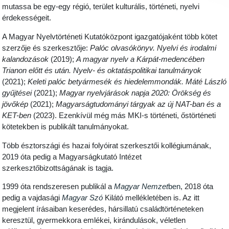
mutassa be egy-egy régió, terület kulturális, történeti, nyelvi
érdekességeit.
A Magyar Nyelvtörténeti Kutatóközpont igazgatójaként több kötet
szerzője és szerkesztője:
Palóc olvasókönyv. Nyelvi és irodalmi
kalandozások
(2019);
A magyar nyelv a Kárpát-medencében
Trianon előtt és után. Nyelv- és oktatáspolitikai tanulmányok
(2021);
Keleti palóc betyármesék és hiedelemmondák. Máté László
gyűjtései
(2021);
Magyar nyelvjárások napja 2020: Örökség és
jövőkép
(2021);
Magyarságtudományi tárgyak az új NAT-ban és a
KET-ben
(2023). Ezenkívül még más MKI-s történeti, őstörténeti
kötetekben is publikált tanulmányokat.
Több észtországi és hazai folyóirat szerkesztői kollégiumának,
2019 óta pedig a Magyarságkutató Intézet
szerkesztőbizottságának is tagja.
1999 óta rendszeresen publikál a
Magyar Nemzet
ben
, 2018 óta
pedig a vajdasági
Magyar Szó
Kilátó mellékletében is. Az itt
megjelent írásaiban keserédes, hársillatú családtörténeteken
keresztül,
gyermekkora emlékei, kirándulások, véletlen