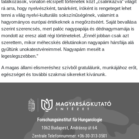
találkozások, vonaton elcsípett történetek közt „csalinkázva” világít
rá arra,
hogy nyelvészként, tanárként, íróként is rengeteget lehet
tenni a világ nyelvi-kulturális sokszínűségének, valamint a
hagyományos európai értékeknek a megőrzéséért. Saját bevallása
szerint
szerencsés, mert palóc nagypapája és dédnagymamája is
mondott az eresz alatt régi történeteket. „Ennél jobban csak azt
szerettem, mikor méhecskés délutánokon nagyapám hársfája alá
gyűltünk unokatestvéreimmel. Nagyapám mesélt a
legeslegszebben.”
A magas állami elismeréshez szívből gratulálunk, munkájához erőt,
egészséget és további szakmai sikereket kívánunk.
Forschungsinstitut für Hungarologie
1062 Budapest, Andrássy út 64.
Zentrale Telefonnummer: ‭+36-30-313-3501