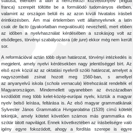
státusa, ellenben a
latin
a nemzetközi közvetítőnyelv (lingua
franca)
szerepét töltötte be a formálódó tudományos életben,
valamint az országon belüli és az azon kívüli hivatalos írásbeli
érintkezésben. Ám mai értelemben vett államnyelvnek a latin
csak
de facto
(gyakorlatban megvalósuló) nevezhető, mert ebben
az időben a nyelvhasználat kérdésében a szokásjog volt az
elsődleges, törvényi szabályozásra (
de jure
) ekkor még nem került
sor.
A reformációval aztán több olyan határozat, törvényi intézkedés is
megjelent, amely nyelvi kérdésekben nagy jelentőséggel bírt. Az
első ezek közül az az oktatási nyelvről szóló határozat, amelyet a
nagyszombati zsinat hozott meg 1560-ban, s amellyel
az anyanyelvű iskola (
schola vernacula
) létrehozását rendelték el
Magyarországon. Mindemellett ugyanebben az évszázadban
kezdődött meg több kelet-közép-európai nyelv, köztük a magyar
nyelv belső leírása, feltárása is. Az első magyar grammatikának
Sylvester János
Grammatica Hvngarolatina
(1539) című kötetét
tekintjük, amely kötetet követően számos más grammatika és
szótár látott napvilágot. Ennek következtében az írásbeliségre való
igény egyre fokozódott, ahogy a fordítás szerepe is egyre