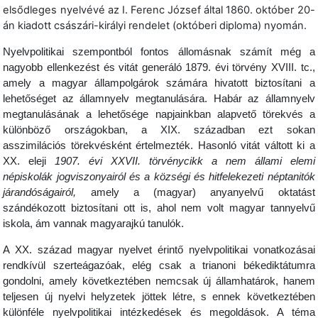
elsődleges nyelvévé az I. Ferenc József által 1860. október 20-
án kiadott császári-királyi rendelet (októberi diploma) nyomán.
Nyelvpolitikai szempontból fontos állomásnak számít még a
nagyobb ellenkezést és vitát generáló 1879. évi törvény XVIII. tc.,
amely a magyar állampolgárok számára hivatott biztosítani a
lehetőséget az államnyelv megtanulására. Habár az államnyelv
megtanulásának a lehetősége napjainkban alapvető törekvés a
különböző országokban, a XIX. században ezt sokan
asszimilációs törekvésként értelmezték. Hasonló vitát váltott ki a
XX. eleji
1907. évi XXVII. törvénycikk a nem állami elemi
népiskolák jogviszonyairól és a községi és hitfelekezeti néptanitók
járandóságairól,
amely a (magyar) anyanyelvű oktatást
szándékozott biztosítani ott is, ahol nem volt magyar tannyelvű
iskola, ám vannak magyarajkú tanulók.
A XX. század magyar nyelvet érintő nyelvpolitikai vonatkozásai
rendkívül szerteágazóak, elég csak a trianoni békediktátumra
gondolni, amely következtében nemcsak új államhatárok, hanem
teljesen új nyelvi helyzetek jöttek létre, s ennek következtében
különféle nyelvpolitikai intézkedések és megoldások. A téma