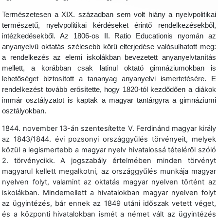
Természetesen a XIX. században sem volt hiány a nyelvpolitikai
természetű, nyelvpolitikai kérdéseket érintő rendelkezésekből,
intézkedésekből. Az 1806-os II. Ratio Educationis nyomán az
anyanyelvű oktatás szélesebb körű elterjedése valósulhatott meg:
a rendelkezés az elemi iskolákban bevezetett anyanyelvtanítás
mellett, a korábban csak latinul oktató gimnáziumokban is
lehetőséget biztosított a tananyag anyanyelvi ismertetésére. E
rendelkezést tovább erősítette, hogy 1820-tól kezdődően a diákok
immár osztályzatot is kaptak a magyar tantárgyra a gimnáziumi
osztályokban.
1844. november 13-án szentesítette V. Ferdinánd magyar király
az 1843/1844. évi pozsonyi országgyűlés törvényeit, melyek
közül a legismertebb a magyar nyelv hivatalossá tételéről szóló
2. törvénycikk. A jogszabály értelmében minden törvényt
magyarul kellett megalkotni, az országgyűlés munkája magyar
nyelven folyt, valamint az oktatás magyar nyelven történt az
iskolákban. Mindemellett a hivatalokban magyar nyelven folyt
az ügyintézés, bár ennek az 1849 utáni időszak vetett véget,
és a központi hivatalokban ismét a német vált az ügyintézés