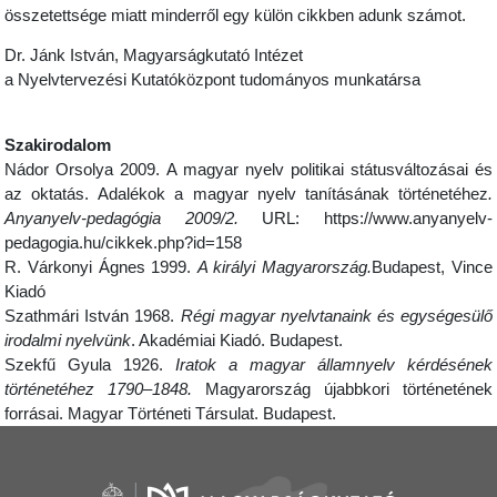
összetettsége miatt minderről egy külön cikkben adunk számot.
Dr. Jánk István, Magyarságkutató Intézet
a Nyelvtervezési Kutatóközpont tudományos munkatársa
Szakirodalom
Nádor Orsolya 2009. A magyar nyelv politikai státusváltozásai és
az oktatás. Adalékok a magyar nyelv tanításának történetéhez
.
Anyanyelv-pedagógia 2009/2.
URL: https://www.anyanyelv-
pedagogia.hu/cikkek.php?id=158
R. Várkonyi Ágnes 1999.
A királyi Magyarország.
Budapest, Vince
Kiadó
Szathmári István 1968.
Régi magyar nyelvtanaink és egységesülő
irodalmi nyelvünk
. Akadémiai Kiadó. Budapest.
Szekfű Gyula 1926.
Iratok a magyar államnyelv kérdésének
történetéhez 1790–1848.
Magyarország újabbkori történetének
forrásai. Magyar Történeti Társulat. Budapest.