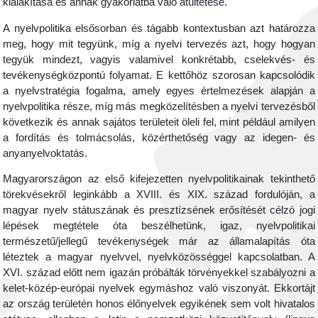
kialakítása és annak gyakorlatba való átültetése.
A nyelvpolitika elsősorban és tágabb kontextusban azt határozza
meg, hogy mit tegyünk, míg a nyelvi tervezés azt, hogy hogyan
tegyük mindezt, vagyis valamivel konkrétabb, cselekvés- és
tevékenységközpontú folyamat. E kettőhöz szorosan kapcsolódik
a nyelvstratégia fogalma, amely egyes értelmezések alapján a
nyelvpolitika része, míg más megközelítésben a nyelvi tervezésből
következik és annak sajátos területeit öleli fel, mint például amilyen
a fordítás és tolmácsolás, közérthetőség vagy az idegen- és
anyanyelvoktatás.
Magyarországon az első kifejezetten nyelvpolitikainak tekinthető
törekvésekről leginkább a XVIII. és XIX. század fordulóján, a
magyar nyelv státuszának és presztízsének erősítését célzó jogi
lépések megtétele óta beszélhetünk, igaz, nyelvpolitikai
természetű/jellegű tevékenységek már az államalapítás óta
léteztek a magyar nyelvvel, nyelvközösséggel kapcsolatban. A
XVI. század előtt nem igazán próbálták törvényekkel szabályozni a
kelet-közép-európai nyelvek egymáshoz való viszonyát. Ekkortájt
az ország területén honos élőnyelvek egyikének sem volt hivatalos