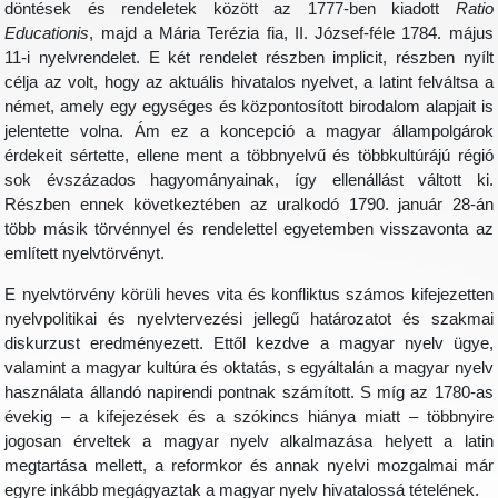
döntések és rendeletek között az 1777-ben kiadott
Ratio
Educationis
, majd a Mária Terézia fia, II. József-féle 1784. május
11-i nyelvrendelet. E két rendelet részben implicit, részben nyílt
célja az volt, hogy az aktuális hivatalos nyelvet, a latint felváltsa a
német, amely egy egységes és központosított birodalom alapjait is
jelentette volna. Ám ez a koncepció a magyar állampolgárok
érdekeit sértette, ellene ment a többnyelvű és többkultúrájú régió
sok évszázados hagyományainak, így ellenállást váltott ki.
Részben ennek következtében az uralkodó 1790. január 28-án
több másik törvénnyel és rendelettel egyetemben visszavonta az
említett nyelvtörvényt.
E nyelvtörvény körüli heves vita és konfliktus számos kifejezetten
nyelvpolitikai és nyelvtervezési jellegű határozatot és szakmai
diskurzust eredményezett. Ettől kezdve a magyar nyelv ügye,
valamint a magyar kultúra és oktatás, s egyáltalán a magyar nyelv
használata állandó napirendi pontnak számított. S míg az 1780-as
évekig – a kifejezések és a szókincs hiánya miatt – többnyire
jogosan érveltek a magyar nyelv alkalmazása helyett a latin
megtartása mellett, a reformkor és annak nyelvi mozgalmai már
egyre inkább megágyaztak a magyar nyelv hivatalossá tételének.