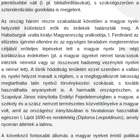
jelentősebbé vált (l. pl. bibliafordításokat), s szükségszerűen a
sztenderdizálás gondolata is megjelent.
Az ország három részre szakadását követően a magyar nyelv
helyzetét különböző erők és érdekek határozták meg. A
Habsburgok uralta királyi Magyarország uralkodója, I. Ferdinánd az
előzetes ígéretei ellenére és az egységes birodalom megteremtése
céljából erőteljes lépéseket tett a magyar nyelv (és nép)
korlátozása érdekében (pl. a magyar ügyeket német tanácsosok
intézték németül vagy az összevont hadsereg vezényleti nyelve
a német lett). A török hódoltság területén ezzel szemben a vallási
és nyelvi helyzet maradt a régiben, s a megfogyatkozott lakosság
megtarthatta latin nyelvű törvénykezési szokásait, s tovább
használhatta anyanyelvét is. A harmadik országrészben, a
Szapolyai János irányította Erdélyi Fejedelemségben a magyar, a
székely és a szász nemzet természetes közvetítőnyelve a magyar
volt, amit az országrész irányításában is hivatalosan használtak
egészen I. Lipót 1690-es rendeletéig
(Diploma Leopoldinum)
, amely
nyomán áttértek a latinra.
A következő fontosabb állomás a magyar nyelvet érintő politikai