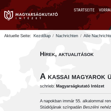
STARTSEITE
VORRA
Aktuelle Seite:
Kezdőlap
Nachrichten
Alle Nachricht
Hírek, aktualitások
A kassai magyarok 
schrieb:
Magyarságkutató Intézet
A napokban immár 55. alkalommal ren
Stúdiójának színpadán
Beszélni nehé