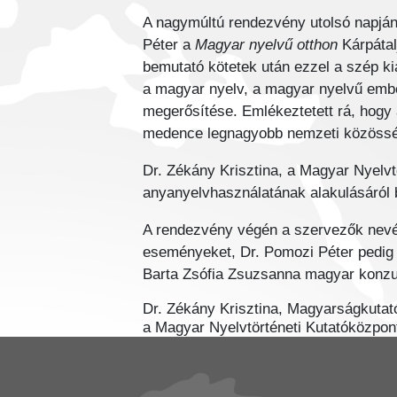
A nagymúltú rendezvény utolsó napján
Péter a
Magyar nyelvű otthon
Kárpátal
bemutató kötetek után ezzel a szép k
a magyar nyelv, a magyar nyelvű embe
megerősítése. Emlékeztetett rá, hog
medence legnagyobb nemzeti közöss
Dr. Zékány Krisztina, a Magyar Nyelv
anyanyelvhasználatának alakulásáról
A rendezvény végén a szervezők nevé
eseményeket, Dr. Pomozi Péter pedig
Barta Zsófia Zsuzsanna magyar konzul
Dr. Zékány Krisztina, Magyarságkutató
a Magyar Nyelvtörténeti Kutatóközpo