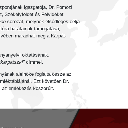
zpontjának igazgatója, Dr. Pomozi
t, Székelyföldet és Felvidéket
hon
sorozat, melynek elsődleges célja
ltúra barátainak támogatása,
lvében maradhat meg a Kárpát-
anyanyelvi oktatásának,
karpatszki”
címmel.
ának alelnöke foglalta össze az
mléktáblájánál. Ezt követően
Dr.
k az emlékezés koszorúit.