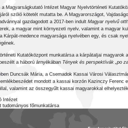
 a Magyarságkutató Intézet Magyar Nyelvtörténeti Kutatókö
járól szóló kötetét mutatta be. A Magyarországot, Vajdaságo
iadvánnyal gazdagodott a 2017-ben indult
Magyar
nyelvű ott
rek, a magyar mint környezeti nyelv, valamint a magyar ku
y a Kárpát-medence magyarsága nyelvében egy, és csak nye
égének.
történeti Kutatóközpont munkatársa a kárpátaljai magyarok 
 beszélt a háború árnyékában
Tények és perspektívák „po za
ben Duncsák Mária, a Csemadok Kassai Városi Választmány
 emlékbeszédet mondott a kassai korzón Kazinczy Ferenc e
lal
, valamint az összegyűlt kassai magyarokkal elhelyezté
 Intézet
nt tudományos főmunkatársa