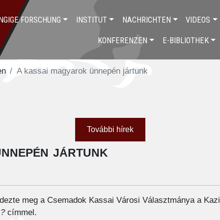
NGIGE FORSCHUNG
INSTITUT
NACHRICHTEN
VIDEOS
KONFERENZEN
E-BIBLIOTHEK
en
A kassai magyarok ünnepén jártunk
További hírek
ünnepén jártunk
dezte meg a Csemadok Kassai Városi Választmánya a Kazi
z?
címmel.