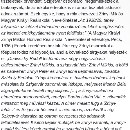
tiszteletnek örvendett, Szigetvár ostromáról megemlékeztek a
tankönyvek, de az iskolai értesítők is számos tiszteleti aktusról
adnak számot. Ezek egyike, hogy a róla elnevezett Zrinyi Miklós
Magyar Királyi Reáliskolai Nevelőintézet
„Az 1928/29. tanév
folyamán az intézet történetére vonatkozó emlékek megőrzésére
az intézeti emlékgyűjtemény nyert felállítást.”
(A Magyar Királyi
Zrínyi Miklós Honvéd Reáliskolai Nevelőintézet értesítője. Pécs,
1936.) Ennek keretében hoztak létre egy Zrínyi-csarnokot a
főépület földszinti folyosóján, ahol a következő tárgyakat helyezték
el: „
Dudinszky Rudolf festőművész négy nagyszabású
olajfestménye: Zrínyi Miklós, a szigetvári hős; Zrínyi Miklós, a költő
és hadvezér; Zrínyi Péter és Zrínyi Ilona képmásaival; továbbá
Székely Bertalan ’Zrínyi kirohanása’ c. hatalmas történeti képének
másolata és Szigetvár ostromának látképe, melyeket Molnár Béla
aligazgató-tanár festett meg olajban. […] a Zrinyi-család ősi
címerének domborművét, amelyet Bartha István VIII. c. növendék
mintázott meg művészi kézzel. A címer mellett függ a ’Zrinyi-
fohász’ és Szigetvár hőseinek a névsora is, azonkívül a régi
Szigetvár alaprajza az ostrom nevezetesebb adatainak
feltüntetésével. Kisebb képek mutatják be Zrínyi várának, a Zrinyi-
család ősi fészkének romjait és a szigetvári hősnek a bécsi volt