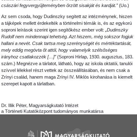
császári fegyvergyűjteményben őrzött sisakját és kardját.”
(Uo.)
Az sem csoda, hogy Dudinszky segített az intézménynek, hiszen
a tájképek mellett érdekelték a történelmi témák is, és az egykorú
soproni leírások szerint igen segítőkész ember volt:
„Dudinszky
Rudolf nem mindennapi tehetség. Azt hiszem, még sokszor fogjuk
hallani a nevét. Csak tartsa meg szerénységét és mértéktartását,
mely eddig megóvta őt attól, hogy valamelyik szélsőséges
irányhoz csatlakozzék […]”
(Soproni Hirlap, 1930. augusztus, 183.
szám.) Megnézve a tárlatot, látható, hogy az iskola oktatói, tanulói
szívvel lélekkel részt vettek az összeállításában, és nem csak a
Zrínyi család, hanem maga Zrínyi IV. Miklós kirohanása is kiemelt
szerepet kapott a tárlatban.
Dr. Illik Péter, Magyarságkutató Intézet
a Történeti Kutatóközpont tudományos munkatársa