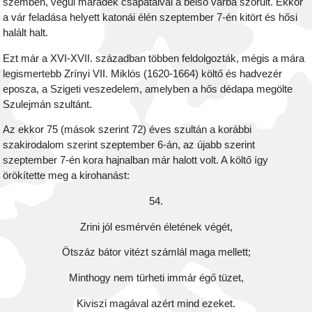
szemben, végül maradék csapataival a belső várba szorult. Ekkor
a vár feladása helyett katonái élén szeptember 7-én kitört és hősi
halált halt.
Ezt már a XVI-XVII. században többen feldolgozták, mégis a mára
legismertebb Zrínyi VII. Miklós (1620-1664) költő és hadvezér
eposza, a Szigeti veszedelem, amelyben a hős dédapa megölte
Szulejmán szultánt.
Az ekkor 75 (mások szerint 72) éves szultán a korábbi
szakirodalom szerint szeptember 6-án, az újabb szerint
szeptember 7-én kora hajnalban már halott volt. A költő így
örökítette meg a kirohanást:
54.
Zrini jól esmérvén életének végét,
Ötszáz bátor vitézt számlál maga mellett;
Minthogy nem türheti immár égő tüzet,
Kiviszi magával azért mind ezeket.