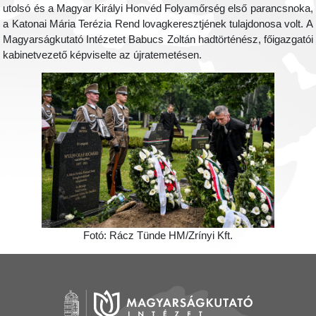
utolsó és a Magyar Királyi Honvéd Folyamőrség első parancsnoka,
a Katonai Mária Terézia Rend lovagkeresztjének tulajdonosa volt. A
Magyarságkutató Intézetet Babucs Zoltán hadtörténész, főigazgatói
kabinetvezető képviselte az újratemetésen.
Fotó: Rácz Tünde HM/Zrínyi Kft.