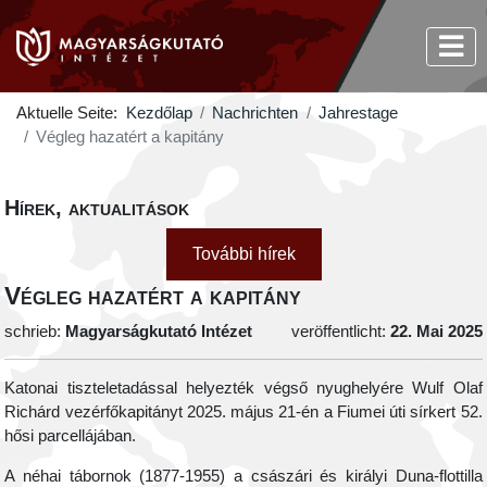
Aktuelle Seite:
Kezdőlap
Nachrichten
Jahrestage
Végleg hazatért a kapitány
Hírek, aktualitások
További hírek
Végleg hazatért a kapitány
schrieb:
Magyarságkutató Intézet
veröffentlicht:
22. Mai 2025
Katonai tiszteletadással helyezték végső nyughelyére Wulf Olaf
Richárd vezérfőkapitányt 2025. május 21-én a Fiumei úti sírkert 52.
hősi parcellájában.
A néhai tábornok (1877-1955) a császári és királyi Duna-flottilla