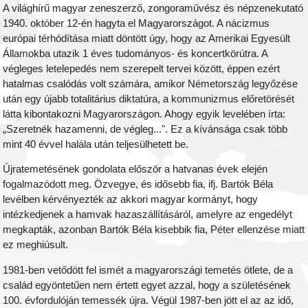
A világhírű magyar zeneszerző, zongoraművész és népzenekutató
1940. október 12-én hagyta el Magyarországot. A nácizmus
európai térhódítása miatt döntött úgy, hogy az Amerikai Egyesült
Államokba utazik 1 éves tudományos- és koncertkörútra. A
végleges letelepedés nem szerepelt tervei között, éppen ezért
hatalmas csalódás volt számára, amikor Németország legyőzése
után egy újabb totalitárius diktatúra, a kommunizmus előretörését
látta kibontakozni Magyarországon. Ahogy egyik levelében írta:
„Szeretnék hazamenni, de végleg...". Ez a kívánsága csak több
mint 40 évvel halála után teljesülhetett be.
Újratemetésének gondolata először a hatvanas évek elején
fogalmazódott meg. Özvegye, és idősebb fia, ifj. Bartók Béla
levélben kérvényezték az akkori magyar kormányt, hogy
intézkedjenek a hamvak hazaszállításáról, amelyre az engedélyt
megkapták, azonban Bartók Béla kisebbik fia, Péter ellenzése miatt
ez meghiúsult.
1981-ben vetődött fel ismét a magyarországi temetés ötlete, de a
család egyöntetűen nem értett egyet azzal, hogy a születésének
100. évfordulóján temessék újra. Végül 1987-ben jött el az az idő,