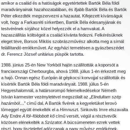
amikor a család és a hatóságok egyetértettek Bartók Béla földi
maradványainak hazahozatalában, és ifjabb Bartók Béla és Bartók
Péter elkezdték megszervezni a hazautat. Kifejezett kívánságuk
volt, hogy a Farkasréti sírkertben, Bartók Béla édesanyjának és
testvérének sírjához közel helyezzék el a hamvakat. A
hazaszállítás költségeit a család kívánta fedezni. Felkérésüknek
eleget téve, Borsos Miklós szobrászművész alkotta meg a sírnál
felállítandó emlékművet. Az egyházi temetésen a gyászbeszédet
dr. Ferencz József unitárius püspök tartotta.
1988. június 25-én New Yorkból hajón szállították a koporsót a
franciaországi Cherbourgba, ahová 1988. július 1-én érkezett meg
a hajó. Onnan egész Európán át gépkocsi konvojjal szállították és
kísérték Bartók Béla földi maradványait. 1988. július 5-én
Hegyeshalomnál, a határsorompó felemelkedésekor Németh
István karmester vezényletével megszólalt az „
Elindultam szép
hazámból
…” című dal. A Bartók fivérek a kegyeletüket lerovó
tömeggel együtt énekelték el a
Himnusz
t. Sinkovits Imre elszavalta
Ady Endre
A föl–földobott kő
című versét, végül a résztvevők
közösen elénekelték a
Szózatot
. A búcsúmeneten ezrek vettek
részt, hogy tisztelettel adózzanak a nagy művész emlékének.