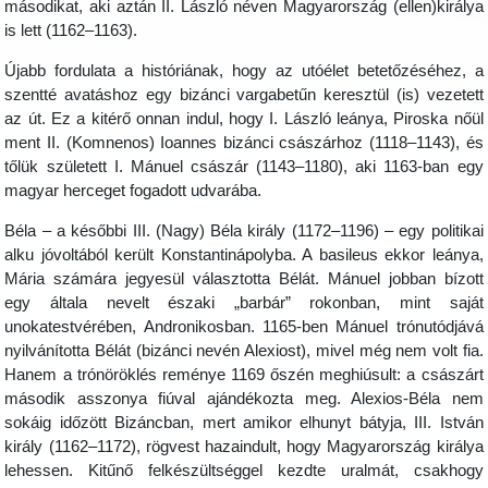
másodikat, aki aztán II. László néven Magyarország (ellen)királya
is lett (1162–1163).
Újabb fordulata a históriának, hogy az utóélet betetőzéséhez, a
szentté avatáshoz egy bizánci vargabetűn keresztül (is) vezetett
az út. Ez a kitérő onnan indul, hogy I. László leánya, Piroska nőül
ment II. (Komnenos) Ioannes bizánci császárhoz (1118–1143), és
tőlük született I. Mánuel császár (1143–1180), aki 1163-ban egy
magyar herceget fogadott udvarába.
Béla – a későbbi III. (Nagy) Béla király (1172–1196) – egy politikai
alku jóvoltából került Konstantinápolyba. A basileus ekkor leánya,
Mária számára jegyesül választotta Bélát. Mánuel jobban bízott
egy általa nevelt északi „barbár” rokonban, mint saját
unokatestvérében, Andronikosban. 1165-ben Mánuel trónutódjává
nyilvánította Bélát (bizánci nevén Alexiost), mivel még nem volt fia.
Hanem a trónöröklés reménye 1169 őszén meghiúsult: a császárt
második asszonya fiúval ajándékozta meg. Alexios-Béla nem
sokáig időzött Bizáncban, mert amikor elhunyt bátyja, III. István
király (1162–1172), rögvest hazaindult, hogy Magyarország királya
lehessen. Kitűnő felkészültséggel kezdte uralmát, csakhogy