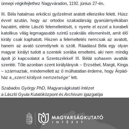
ünnepi végkifejlethez Nagyváradon, 1192. június 27-én.
III. Béla hatalmas erkölcsi győzelmet aratott ellenzéke felett. Húsz
évvel azután, hogy az ortodox szakadárság gyanúárnyékában
hazatért, elérte László felemeltetését, s nyerte el ezzel a korabeli
katolikus világ legmagasabb szintű szakrális elismerését, amit élő
király csak kaphatott. Hiszen a felemeltetés nemcsak az avatott,
hanem az avató személynek is szólt. Ráadásul Béla egy olyan
magyar királyt tudott a szentek sorába emeltetni, aki nem mindig
ápolt jó kapcsolatot a Szentszékkel! III. Bélát sohasem avatták
szentté. Tőle azonban szent királylányok – Erzsébet, Margit, Kinga
– származtak, mindemellett az ő múlhatatlan érdeme, hogy Árpád-
„szent királyok nemzetsége”
ház a
lett.
Szabados György PhD, Magyarságkutató Intézet
a László Gyula Kutatóközpont és Archívum igazgatója