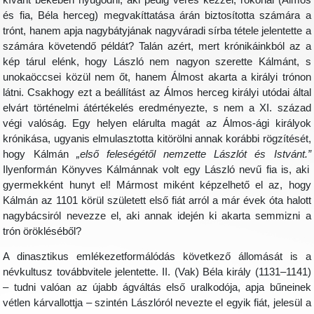
és fia, Béla herceg) megvakíttatása árán biztosította számára a
trónt, hanem apja nagybátyjának nagyváradi sírba tétele jelentette a
számára követendő példát? Talán azért, mert krónikáinkból az a
kép tárul elénk, hogy László nem nagyon szerette Kálmánt, s
unokaöccsei közül nem őt, hanem Álmost akarta a királyi trónon
látni. Csakhogy ezt a beállítást az Álmos herceg királyi utódai által
elvárt történelmi átértékelés eredményezte, s nem a XI. század
végi valóság. Egy helyen elárulta magát az Álmos-ági királyok
krónikása, ugyanis elmulasztotta kitörölni annak korábbi rögzítését,
hogy Kálmán
„első feleségétől nemzette Lászlót és Istvánt.”
Ilyenformán Könyves Kálmánnak volt egy László nevű fia is, aki
gyermekként hunyt el! Mármost miként képzelhető el az, hogy
Kálmán az 1101 körül született első fiát arról a már évek óta halott
nagybácsiról nevezze el, aki annak idején ki akarta semmizni a
trón örökléséből?
A dinasztikus emlékezetformálódás következő állomását is a
névkultusz továbbvitele jelentette. II. (Vak) Béla király (1131–1141)
– tudni valóan az újabb ágváltás első uralkodója, apja bűneinek
vétlen kárvallottja – szintén Lászlóról nevezte el egyik fiát, jelesül a