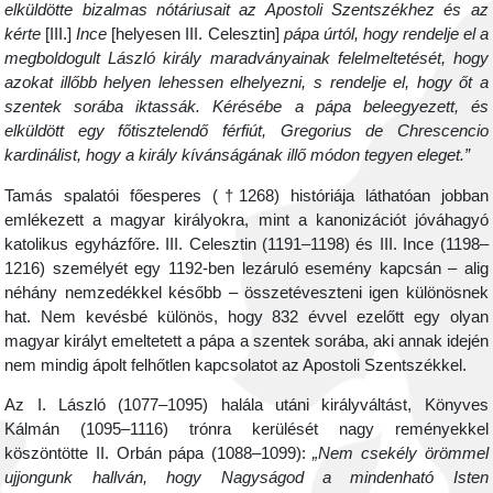
elküldötte bizalmas nótáriusait az Apostoli Szentszékhez és az
kérte
[III.]
Ince
[helyesen III. Celesztin]
pápa úrtól, hogy rendelje el a
megboldogult László király maradványainak felelmeltetését, hogy
azokat illőbb helyen lehessen elhelyezni, s rendelje el, hogy őt a
szentek sorába iktassák. Kérésébe a pápa beleegyezett, és
elküldött egy főtisztelendő férfiút, Gregorius de Chrescencio
kardinálist, hogy a király kívánságának illő módon tegyen eleget.”
Tamás spalatói főesperes (†1268) históriája láthatóan jobban
emlékezett a magyar királyokra, mint a kanonizációt jóváhagyó
katolikus egyházfőre. III. Celesztin (1191–1198) és III. Ince (1198–
1216) személyét egy 1192-ben lezáruló esemény kapcsán – alig
néhány nemzedékkel később – összetéveszteni igen különösnek
hat. Nem kevésbé különös, hogy 832 évvel ezelőtt egy olyan
magyar királyt emeltetett a pápa a szentek sorába, aki annak idején
nem mindig ápolt felhőtlen kapcsolatot az Apostoli Szentszékkel.
Az I. László (1077–1095) halála utáni királyváltást, Könyves
Kálmán (1095–1116) trónra kerülését nagy reményekkel
köszöntötte II. Orbán pápa (1088–1099):
„Nem csekély örömmel
ujjongunk hallván, hogy Nagyságod a mindenható Isten