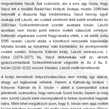
megvakíttatta Vazult, fiait száműzte, ám a sors úgy hozta, hogy
Vazul lett a további Árpád-házi királyok ősatyja, miután 1046-ban
helyreállt a dinasztia fiági trónbirtoklása. Vazul herceg egyik
unokája volt László, aki családi sérelmein felül tudott emelkedni és
1083-ban Székesfehérvárott szentté avattatta István. László
azonban nem István porló teteme mellett választott sírhelyet:
holttestét végakarata szerint Nagyváradra vitték, s ott tették sírba
1095 nyarán. László utóda, a következő nemzedék képviselője
folytatta tovább az Istvánhoz való közeledést, és érvényesítette
családi szinten. Könyves Kálmán király, László unokaöccse, I.
Géza (1074–1077) fia, Vazul dédunokája volt az, akinek
gyászszertartását Székesfehérvárott végezték el. Az ő fia, II.
István (1116–1131) viszont Váradon, László mellé temetkezett.
A királyi temetések helyszínválasztása nem mindig úgy alakult,
ahogy azt logikusnak vélnénk. Hanem a Kálmán-ág királyai –
Könyves Kálmán és II. István – abból a szempontból sokat
jelentenek számunkra, hogy nemcsak Szent István, hanem (a még
nem szent) László iránti viszonyulásról is fontos nyomokat hagytak
hátra. Miért lehet megütközni azon, hogy II. István nem apja mellett
kívánt békében nyugodni, aki pedig véres kézzel, rokonai (Álmos