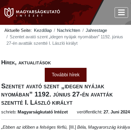
Aktuelle Seite:
Kezdőlap
Nachrichten
Jahrestage
Szentet avató szent „idegen nyájak nyomában” 1192. június
27-én avatták szentté I. László királyt
Hírek, aktualitások
További hírek
Szentet avató szent „idegen nyájak
nyomában” 1192. június 27-én avatták
szentté I. László királyt
schrieb:
Magyarságkutató Intézet
veröffentlicht:
27. Juni 2024
„Ebben az időben a felséges férfiú,
[III.]
Béla, Magyarország királya