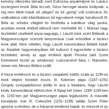
kemény ellenzéke támadt, mert Eufrozina anyakirályné és Lukács
esztergomi érsek Béla öccsét, Géza herceget akarta királynak: a
rég nem látott másik túl „idegen” és túl „görög” volt számukra. Az
uralkodásra való kitaníttatáson túl egyvalamit mégis hazahozott III.
Béla az ortodox világból és fordította a katolikus világ javára,
azonban ennek értékét ellenzői nem mérhették fel. I. Mánuel nagy
tisztelettel viseltetett anyai nagyapja, I. László iránt, ezért Bélának a
Magyarországon szerzett benyomásai csak erősödtek a bizánci
évek alatt. Nem véletlen, hogy László kanonizálása Bélától indult:
az Árpádok hagyományában élő kultuszt ő egyesítette a bizánci
tisztelettel, amely az apja emlékét ápoló Piroska (akit Szent
Eiréneként tisztel az ortodoxia!) császárnéról fiára, I. Mánuelre,
onnan reá, Alexios-Bélára szállt.
A hazai emlékezet és a bizánci vargabetű kettős szála az 1190-es
évek elejére fonódott össze. III. Kelemen pápa (1187–1191)
Gergely szerpapbíborost jelölte ki arra a feladatra, hogy László
király kanonizálását előkészítse. A főpap két ízben, 1189–1190-ben
és 1192-ben járt Magyarországon pápai legátusként. A második
követjárás már III. Celesztint (1191–1198) találta Szent Péter
apostoli székében, de a folyamat töretlenül haladt, és érkezett el az