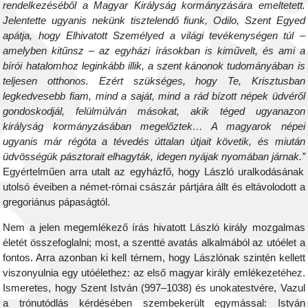
rendelkezéséből a Magyar Királyság kormányzására emeltetett.
Jelentette ugyanis nekünk tisztelendő fiunk, Odilo, Szent Egyed
apátja, hogy Elhivatott Személyed a világi tevékenységen túl –
amelyben kitűnsz – az egyházi írásokban is kiművelt, és ami a
bírói hatalomhoz leginkább illik, a szent kánonok tudományában is
teljesen otthonos. Ezért szükséges, hogy Te, Krisztusban
legkedvesebb fiam, mind a saját, mind a rád bízott népek üdvéről
gondoskodjál, felülmúlván másokat, akik téged ugyanazon
királyság kormányzásában megelőztek… A magyarok népei
ugyanis már régóta a tévedés úttalan útjait követik, és miután
üdvösségük pásztorait elhagyták, idegen nyájak nyomában járnak.”
Egyértelműen arra utalt az egyházfő, hogy László uralkodásának
utolsó éveiben a német-római császár pártjára állt és eltávolodott a
gregoriánus pápaságtól.
Nem a jelen megemlékező írás hivatott László király mozgalmas
életét összefoglalni; most, a szentté avatás alkalmából az utóélet a
fontos. Arra azonban ki kell térnem, hogy Lászlónak szintén kellett
viszonyulnia egy utóélethez: az első magyar király emlékezetéhez.
Ismeretes, hogy Szent István (997–1038) és unokatestvére, Vazul
a trónutódlás kérdésében szembekerült egymással: István