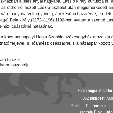
z-házban a jeles anyai nagyapa, László király kultusza is.
 az otthonról hozott László-tisztelet után megismerkedett a
n várományosa volt egy ideig, ám később hazatérve, eredet
 (Nagy) Béla király (1172–1196) 1192-ben avattatta szentté Lá
ád-házi császárné hatásának.
 a konstantinápolyi Hagia Szophia székesegyház mozaikja őr
ható férjével, II. Ióannész császárral, s a házaspár között
tó Intézet
ívum igazgatója
Forschungsinstitut fü
1062 Budapest, Andr
Zentrale Telefonnummer: 
zentrale E-Mail: inf