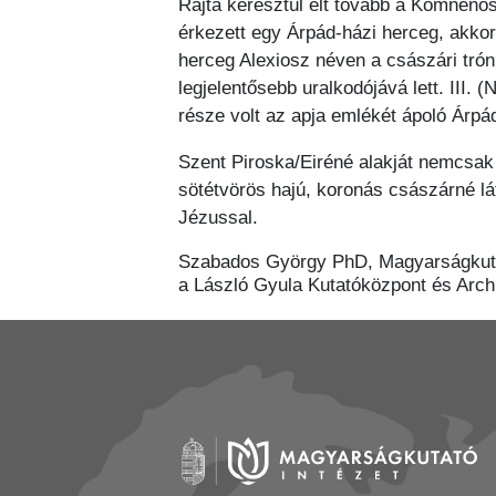
Rajta keresztül élt tovább a Komnénos
érkezett egy Árpád-házi herceg, akkor
herceg Alexiosz néven a császári tró
legjelentősebb uralkodójává lett. III.
része volt az apja emlékét ápoló Árp
Szent Piroska/Eiréné alakját nemcsak
sötétvörös hajú, koronás császárné lát
Jézussal.
Szabados György PhD, Magyarságkuta
a László Gyula Kutatóközpont és Arch