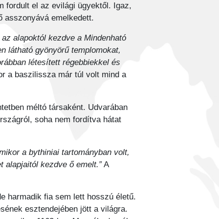
ordult el az evilági ügyektől. Igaz,
ő asszonyává emelkedett.
a az alapoktól kezdve a Mindenható
en látható gyönyörű templomokat,
ábban létesített régebbiekkel és
or a baszilissza már túl volt mind a
intetben méltó társaként. Udvarában
rszágról, soha nem fordítva hátat
mikor a bythiniai tartományban volt,
 alapjaitól kezdve ő emelt.”
A
de harmadik fia sem lett hosszú életű.
ésének esztendejében jött a világra.