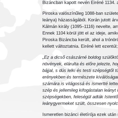
Bizáncban kapott nevén Eiréné 1134. 
Piroska valószínűleg 1088-ban születe
leánya) házasságából. Korán jutott ár
Kálmán király (1095–1116) nevelte, a
Ennek 1104 körül jött el az ideje, a
Piroska Bizáncba került, ahol a trónörö
kellett változtatnia. Eiréné lett ezen
„Ez a dicső császárné boldog szülőkt
növények, elárulta és előre jelezte, h
bájjal, s dús lelki és testi szépségtő
erényekben és természete kiválósága
számára is világossá és ismertté let
szép és jellemileg kifogástalan leányt
szépségekben, feleségül adták Istentő
leánygyermeket szült, összesen nyolc
Ismeretlen bizánci életírója ezek után 