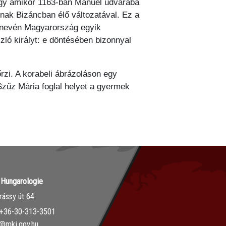
 Így amikor 1163-ban Manuél udvarába
nnak Bizáncban élő változatával. Ez a
i nevén Magyarország egyik
szló királyt: e döntésében bizonnyal
zi. A korabeli ábrázoláson egy
 Szűz Mária foglal helyet a gyermek
r Hungarologie
ássy út 64.
‭+36-30-313-3501
o@mki.gov.hu