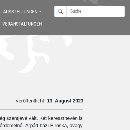
SUCHEN
AUSSTELLUNGEN
TYPE 2 OR MORE CHARACTERS F
VERANSTALTUNGEN
veröffentlicht:
13. August 2023
ég szentjévé vált. Két keresztnevén is
gérdemelné. Árpád-házi Piroska, avagy