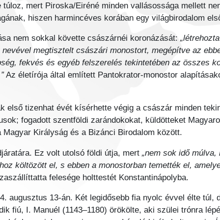
túloz, mert Piroska/Eiréné minden vallásossága mellett nem f
gának, hiszen harmincéves korában egy világbirodalom els
tása nem sokkal követte császárnéi koronázását:
„létrehozt
k nevével megtisztelt császári monostort, megépítve az ebb
ég, fekvés és egyéb felszerelés tekintetében az összes kor
.”
Az életírója által említett Pantokrator-monostor alapításak
k első tizenhat évét kísérhette végig a császár minden tek
usok; fogadott szentföldi zarándokokat, küldötteket Magyaro
a Magyar Királyság és a Bizánci Birodalom között.
járatára. Ez volt utolsó földi útja, mert
„nem sok idő múlva, 
oz költözött el, s ebben a monostorban temették el, amelyet
zaszállíttatta felesége holttestét Konstantinápolyba.
. augusztus 13-án. Két legidősebb fia nyolc évvel élte túl, 
ik fiú, I. Manuél (1143–1180) örökölte, aki szülei trónra lép