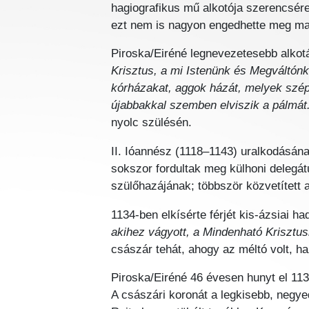
hagiografikus mű alkotója szerencsére 
ezt nem is nagyon engedhette meg ma
Piroska/Eiréné legnevezetesebb alko
Krisztus, a mi Istenünk és Megváltón
kórházakat, aggok házát, melyek széps
újabbakkal szemben elviszik a pálmát
nyolc szülésén.
II. Ióannész (1118–1143) uralkodásána
sokszor fordultak meg külhoni delegát
szülőhazájának; többször közvetített 
1134-ben elkísérte férjét kis-ázsiai had
akihez vágyott, a Mindenható Krisztush
császár tehát, ahogy az méltó volt, ha
Piroska/Eiréné 46 évesen hunyt el 1134
A császári koronát a legkisebb, negyed