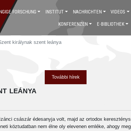
NGIGE FORSCHUNG
INSTITUT
NACHRICHTEN
VIDEOS
KONFERENZEN
E-BIBLIOTHEK
Szent királynak szent leánya
További hírek
nt leánya
izánci császár édesanyja volt, majd az ortodox kereszténys
éneti köztudatban nem élne oly elevenen emléke, ahogy me