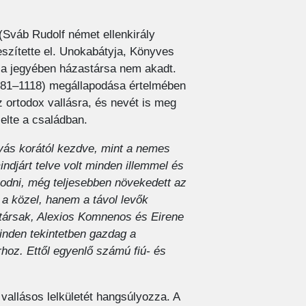
(Sváb Rudolf német ellenkirály
eszítette el. Unokabátyja, Könyves
cia jegyében házastársa nem akadt.
1081–1118) megállapodása értelmében
az ortodox vallásra, és nevét is meg
selte a családban.
yás korától kezdve, mint a nemes
ndjárt telve volt minden illemmel és
apodni, még teljesebben növekedett az
a közel, hanem a távol levők
stársak, Alexios Komnenos és Eirene
minden tekintetben gazdag a
hoz. Ettől egyenlő számú fiú- és
, vallásos lelkületét hangsúlyozza. A