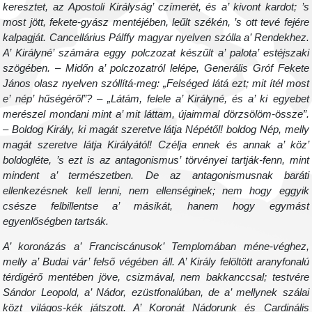
keresztet, az Apostoli Királyság’ czímerét, és a’ kivont kardot; ’s
most jött, fekete-gyász mentéjében, leűlt székén, ’s ott tevé fejére
kalpagját. Cancellárius Pálffy magyar nyelven szólla a’ Rendekhez.
A’ Királyné’ számára eggy polczozat készűlt a’ palota’ estéjszaki
szögében. – Midőn a’ polczozatról lelépe, Generális Gróf Fekete
János olasz nyelven szóllítá-meg: „Felséged látá ezt; mit ítél most
e’ nép’ hűségéről”? – „Látám, felele a’ Királyné, és a’ ki egyebet
merészel mondani mint a’ mit láttam, újaimmal dörzsölöm-össze”.
– Boldog Király, ki magát szeretve látja Népétől! boldog Nép, melly
magát szeretve látja Királyától! Czélja ennek és annak a’ köz’
boldogléte, ’s ezt is az antagonismus’ törvényei tartják-fenn, mint
mindent a’ természetben. De az antagonismusnak baráti
ellenkezésnek kell lenni, nem ellenséginek; nem hogy eggyik
csésze felbillentse a’ másikát, hanem hogy egymást
egyenlőségben tartsák.
A’ koronázás a’ Franciscánusok’ Templomában méne-véghez,
melly a’ Budai vár’ felső végében áll. A’ Király felöltött aranyfonalú
térdigérő mentében jöve, csizmával, nem bakkanccsal; testvére
Sándor Leopold, a’ Nádor, ezüstfonalúban, de a’ mellynek szálai
közt világos-kék játszott. A’ Koronát Nádorunk és Cardinális