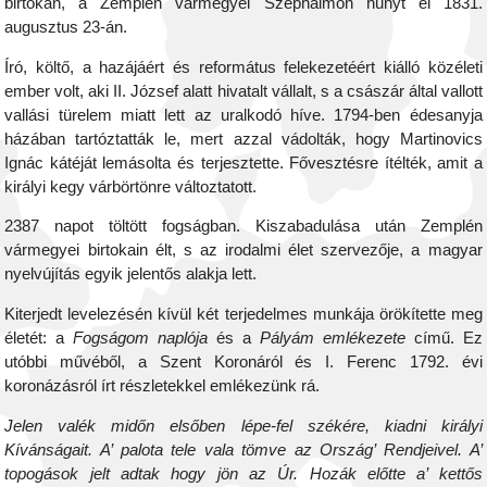
birtokán, a Zemplén vármegyei Széphalmon hunyt el 1831.
augusztus 23-án.
Író, költő, a hazájáért és református felekezetéért kiálló közéleti
ember volt, aki II. József alatt hivatalt vállalt, s a császár által vallott
vallási türelem miatt lett az uralkodó híve. 1794-ben édesanyja
házában tartóztatták le, mert azzal vádolták, hogy Martinovics
Ignác kátéját lemásolta és terjesztette. Fővesztésre ítélték, amit a
királyi kegy várbörtönre változtatott.
2387 napot töltött fogságban. Kiszabadulása után Zemplén
vármegyei birtokain élt, s az irodalmi élet szervezője, a magyar
nyelvújítás egyik jelentős alakja lett.
Kiterjedt levelezésén kívül két terjedelmes munkája örökítette meg
életét: a
Fogságom naplója
és a
Pályám emlékezete
című. Ez
utóbbi művéből, a Szent Koronáról és I. Ferenc 1792. évi
koronázásról írt részletekkel emlékezünk rá.
Jelen valék midőn elsőben lépe-fel székére, kiadni királyi
Kívánságait. A’ palota tele vala tömve az Ország’ Rendjeivel. A’
topogások jelt adtak hogy jön az Úr. Hozák előtte a’ kettős