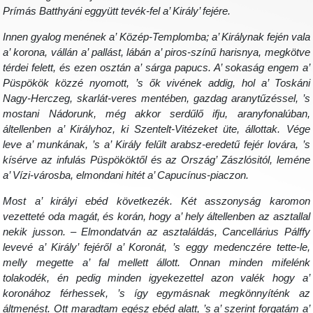
Prímás Batthyáni eggyütt tevék-fel a’ Király’ fejére.
Innen gyalog menének a’ Közép-Templomba; a’ Királynak fején vala
a’ korona, vállán a’ pallást, lábán a’ piros-színű harisnya, megkötve
térdei felett, és ezen osztán a’ sárga papucs. A’ sokaság engem a’
Püspökök közzé nyomott, ’s ők vivének addig, hol a’ Toskáni
Nagy-Herczeg, skarlát-veres mentében, gazdag aranytűzéssel, ’s
mostani Nádorunk, még akkor serdűlő ifju, aranyfonalúban,
áltellenben a’ Királyhoz, ki Szentelt-Vitézeket üte, állottak. Vége
leve a’ munkának, ’s a’ Király felűlt arabsz-eredetű fejér lovára, ’s
kísérve az infulás Püspököktől és az Ország’ Zászlósitól, leméne
a’ Vízi-városba, elmondani hitét a’ Capucínus-piaczon.
Most a’ királyi ebéd következék. Két asszonyság karomon
vezetteté oda magát, és korán, hogy a’ hely áltellenben az asztallal
nekik jusson. – Elmondatván az asztaláldás, Cancellárius Pálffy
levevé a’ Király’ fejéről a’ Koronát, ’s eggy medenczére tette-le,
melly megette a’ fal mellett állott. Onnan minden mifelénk
tolakodék, én pedig minden igyekezettel azon valék hogy a’
koronához férhessek, ’s így egymásnak megkönnyíténk az
áltmenést. Ott maradtam egész ebéd alatt, ’s a’ szerint forgatám a’