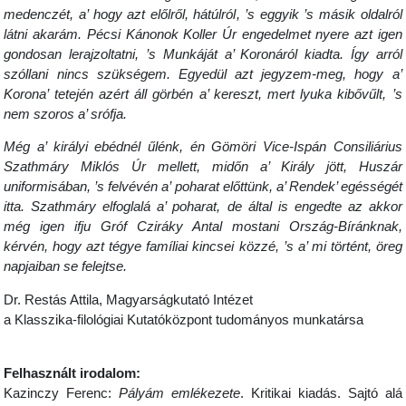
medenczét, a’ hogy azt előlről, hátúlról, ’s eggyik ’s másik oldalról
látni akarám.
Pécsi Kánonok Koller Úr engedelmet nyere azt igen
gondosan lerajzoltatni, ’s Munkáját a’ Koronáról kiadta. Így arról
szóllani nincs szükségem. Egyedül azt jegyzem-meg, hogy a’
Korona’ tetején azért áll görbén a’ kereszt, mert lyuka kibővűlt, ’s
nem szoros a’ srófja.
Még a’ királyi ebédnél űlénk, én Gömöri Vice-Ispán Consiliárius
Szathmáry Miklós Úr mellett, midőn a’ Király jött, Huszár
uniformisában, ’s felvévén a’ poharat előttünk, a’ Rendek’ egésségét
itta. Szathmáry elfoglalá a’ poharat, de által is engedte az akkor
még igen ifju Gróf Cziráky Antal mostani Ország-Bíránknak,
kérvén, hogy azt tégye famíliai kincsei közzé, ’s a’ mi történt, öreg
napjaiban se felejtse.
Dr. Restás Attila, Magyarságkutató Intézet
a Klasszika-filológiai Kutatóközpont tudományos munkatársa
Felhasznált irodalom:
Kazinczy Ferenc:
Pályám emlékezete
. Kritikai kiadás. Sajtó alá