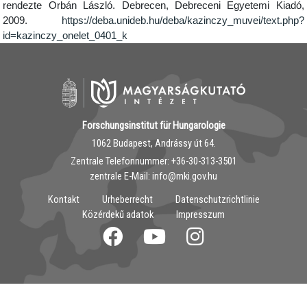
rendezte Orbán László. Debrecen, Debreceni Egyetemi Kiadó,
2009.
https://deba.unideb.hu/deba/kazinczy_muvei/text.php?
id=kazinczy_onelet_0401_k
Forschungsinstitut für Hungarologie
1062 Budapest, Andrássy út 64.
Zentrale Telefonnummer: ‭+36-30-313-3501
zentrale E-Mail: info@mki.gov.hu
Kontakt
Urheberrecht
Datenschutzrichtlinie
Közérdekű adatok
Impresszum