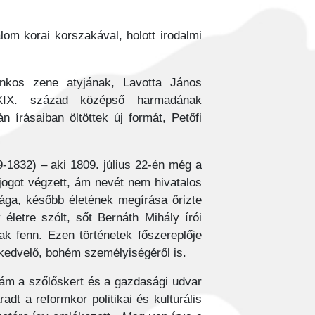
om korai korszakával, holott irodalmi
unkos zene atyjának, Lavotta János
a XIX. század középső harmadának
 írásaiban öltöttek új formát, Petőfi
-1832) – aki 1809. július 22-én még a
jogot végzett, ám nevét nem hivatalos
ga, később életének megírása őrizte
életre szólt, sőt Bernáth Mihály írói
ak fenn. Ezen történetek főszereplője
akedvelő, bohém személyiségéről is.
, ám a szőlőskert és a gazdasági udvar
dt a reformkor politikai és kulturális