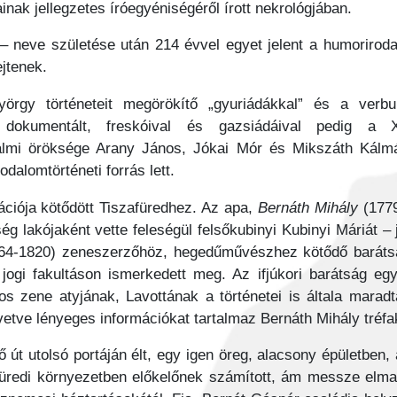
nak jellegzetes íróegyéniségéről írott nekrológjában.
 neve születése után 214 évvel egyet jelent a humorirodal
ejtenek.
rgy történeteit megörökítő „gyuriádákkal” és a verb
rt dokumentált, freskóival és gazsiádáival pedig 
dalmi öröksége Arany János, Jókai Mór és Mikszáth Kálmán
rodalomtörténeti forrás lett.
ciója kötődött Tiszafüredhez. Az apa,
Bernáth Mihály
(1779
 lakójaként vette feleségül felsőkubinyi Kubinyi Máriát – 
4-1820) zeneszerzőhöz, hegedűművészhez kötődő barátsá
ogi fakultáson ismerkedett meg. Az ifjúkori barátság egy 
 zene atyjának, Lavottának a történetei is általa maradt
tve lényeges információkat tartalmaz Bernáth Mihály tréf
 út utolsó portáján élt, egy igen öreg, alacsony épületben
füredi környezetben előkelőnek számított, ám messze elmara