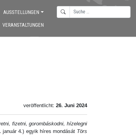
SUCHEN
AUSSTELLUNGEN
TYPE 2 OR MORE CHARACTERS F
VERANSTALTUNGEN
veröffentlicht:
26. Juni 2024
tni, fizetni, gorombáskodni, hízelegni
3. január 4.) egyik híres mondását
Törs