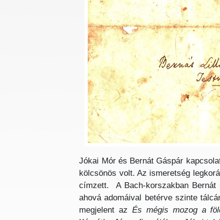
Jókai Mór és Bernát Gáspár kapcsolata 
kölcsönös volt. Az ismeretség legkor
címzett. A Bach-korszakban Bernát s
ahová adomáival betérve szinte tálcá
megjelent az
És mégis mozog a föl