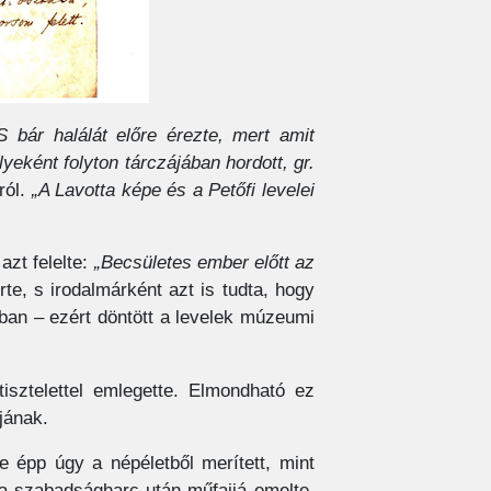
S bár halálát előre érezte, mert amit
lyeként folyton tárczájában hordott, gr.
ról.
„A Lavotta képe és a Petőfi levelei
 azt felelte:
„Becsületes ember előtt az
rte, s irodalmárként azt is tudta, hogy
mban – ezért döntött a levelek múzeumi
tisztelettel emlegette. Elmondható ez
tjának.
 épp úgy a népéletből merített, mint
 a szabadságharc után műfajjá emelte,