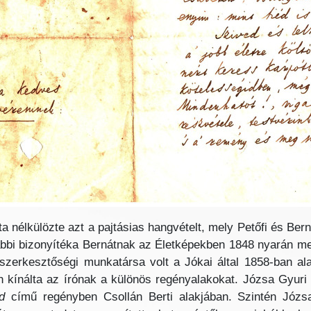
nélkülözte azt a pajtásias hangvételt, mely Petőfi és Berná
ábbi bizonyítéka Bernátnak az Életképekben 1848 nyarán meg
zerkesztőségi munkatársa volt a Jókai által 1858-ban ala
n kínálta az írónak a különös regényalakokat. Józsa Gyuri
d
című regényben Csollán Berti alakjában. Szintén Józs