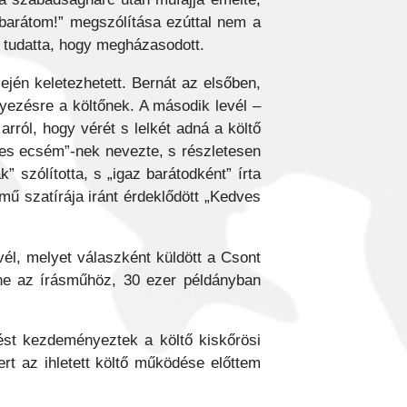
 barátom!” megszólítása ezúttal nem a
n tudatta, hogy megházasodott.
ején keletezhetett. Bernát az elsőben,
yezésre a költőnek. A második levél –
rról, hogy vérét s lelkét adná a költő
édes ecsém”-nek nevezte, s részletesen
” szólította, s „igaz barátodként” írta
mű szatírája iránt érdeklődött „Kedves
vél, melyet válaszként küldött a Csont
etne az írásműhöz, 30 ezer példányban
ést kezdeményeztek a költő kiskőrösi
rt az ihletett költő működése előttem