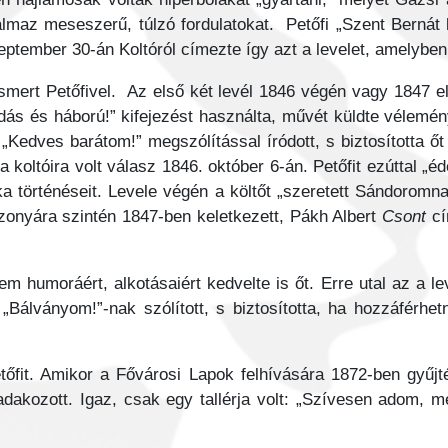
talmaz meseszerű, túlzó fordulatokat. Petőfi „Szent Bernát
eptember 30-án Koltóról címezte így azt a levelet, amelybe
mert Petőfivel. Az első két levél 1846 végén vagy 1847 el
dás és háború!” kifejezést használta, művét küldte vélemén
Kedves barátom!” megszólítással íródott, s biztosította őt a
a koltóira volt válasz 1846. október 6-án. Petőfit ezúttal „
a történéseit. Levele végén a költőt „szeretett Sándoromnak
bizonyára szintén 1847-ben keletkezett, Pákh Albert
Csont
cí
m humoráért, alkotásaiért kedvelte is őt. Erre utal az a le
 „Bálványom!”-nak szólított, s biztosította, ha hozzáférh
tőfit. Amikor a Fővárosi Lapok felhívására 1872-ben gyűjt
dakozott. Igaz, csak egy tallérja volt: „Szívesen adom, me