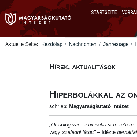
STARTSEITE
VORRA
Aktuelle Seite:
Kezdőlap
Nachrichten
Jahrestage
Hírek, aktualitások
Hiperbolákkal az ö
schrieb:
Magyarságkutató Intézet
„Öt dolog van, amit soha sem tettem. 
vagy szaladni látott”
– idézte
bernátfa