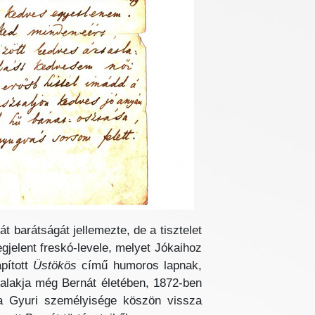
t barátságát jellemezte, de a tisztelet
jelent freskó-levele, melyet Jókaihoz
pított
Üstökös
című humoros lapnak,
 alakja még Bernát életében, 1872-ben
a Gyuri személyisége köszön vissza