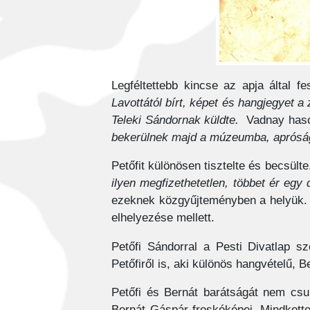
Legféltettebb kincse az apja által fe
Lavottától bírt, képet és hangjegyet a 
Teleki Sándornak küldte.
Vadnay hason
bekerülnek majd a múzeumba, apróság
Petőfit különösen tisztelte és becsülte. 
ilyen megfizethetetlen, többet ér egy
ezeknek közgyűjteményben a helyük. Jó
elhelyezése mellett.
Petőfi Sándorral a Pesti Divatlap sz
Petőfiről is, aki különös hangvételű, 
Petőfi és Bernát barátságát nem csu
Bernát Gáspár freskóképei. Mindkette