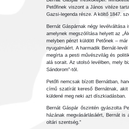
Petőfinek viszont a János vitéze tar
Gazsi-legenda része. A költő 1847. sz
Bernát Gáspárnak négy levélváltása is
amelynek megszólítása helyett az „Ál
melyben pénzt küldött Petőnek – már „
nyugalmáért. A harmadik Bernát-levél 
megírta a pesti művészvilág és politik
alá sorait. Az utolsó levélben, mely 
Sándorom”-tól.
Petőfi nemcsak bízott Bernátban, hane
című szatírát kereső Bernátnak, akit
küldené meg neki azt díszkiadásban.
Bernát Gáspár őszintén gyászolta Pe
házának megvásárlásáért, Bernát is a
oltári szentség.”