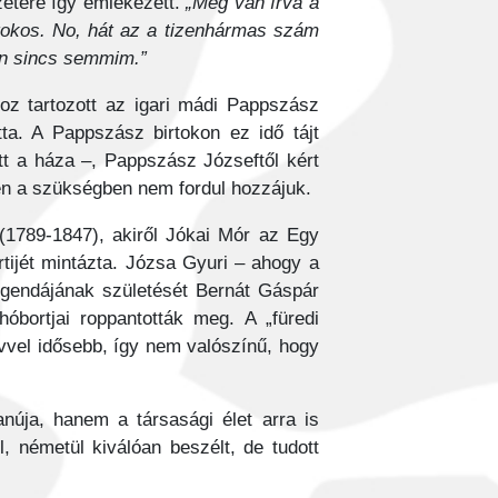
zetére így emlékezett.
„Meg van írva a
tokos. No, hát az a tizenhármas szám
en sincs semmim.”
oz tartozott az igari mádi Pappszász
ta. A Pappszász birtokon ez idő tájt
tt a háza –, Pappszász Józseftől kért
ben a szükségben nem fordul hozzájuk.
1789-1847), akiről Jókai Mór az Egy
ijét mintázta. Józsa Gyuri – ahogy a
legendájának születését Bernát Gáspár
óbortjai roppantották meg. A „füredi
évvel idősebb, így nem valószínű, hogy
úja, hanem a társasági élet arra is
, németül kiválóan beszélt, de tudott