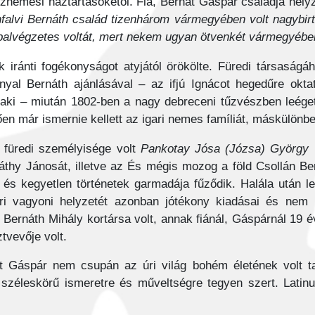
öznemesi háztartásokétól. Fia, Bernát Gáspár családja hely
falvi Bernáth család tizenhárom vármegyében volt nagybir
a balvégzetes voltát, mert nekem ugyan ötvenkét vármegyéb
iránti fogékonyságot atyjától örökölte. Füredi társaságáh
nyal Bernáth ajánlásával – az ifjú Ignácot hegedűre oktat
 aki – miután 1802-ben a nagy debreceni tűzvészben leége
en már ismernie kellett az igari nemes famíliát, máskülön
 füredi személyisége volt
Pankotay Jósa (Józsa) György
(
hy Jánosát, illetve az És mégis mozog a föld Csollán Bert
 és kegyetlen történetek garmadája fűződik. Halála után 
i vagyoni helyzetét azonban jótékony kiadásai és nem h
 Bernáth Mihály kortársa volt, annak fiánál, Gáspárnál 19 
tvevője volt.
 Gáspár nem csupán az úri világ bohém életének volt tan
széleskörű ismeretre és műveltségre tegyen szert. Latinul