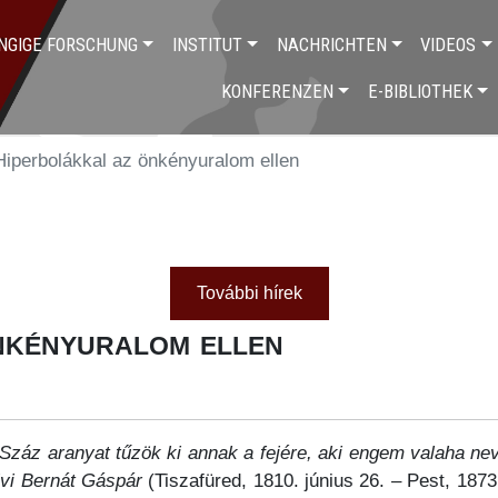
NGIGE FORSCHUNG
INSTITUT
NACHRICHTEN
VIDEOS
KONFERENZEN
E-BIBLIOTHEK
Hiperbolákkal az önkényuralom ellen
További hírek
nkényuralom ellen
Száz aranyat tűzök ki annak a fejére, aki engem valaha neve
lvi Bernát Gáspár
(Tiszafüred, 1810. június 26. – Pest, 187