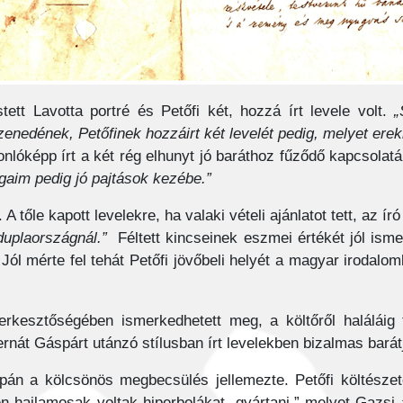
stett Lavotta portré és Petőfi két, hozzá írt levele volt.
„
zenedének, Petőfinek hozzáirt két levelét pedig, melyet erek
lóképp írt a két rég elhunyt jó baráthoz fűződő kapcsolatá
aim pedig jó pajtások kezébe.”
A tőle kapott levelekre, ha valaki vételi ajánlatot tett, az író
 duplaországnál.”
Féltett kincseinek eszmei értékét jól isme
l mérte fel tehát Petőfi jövőbeli helyét a magyar irodalo
erkesztőségében ismerkedhetett meg, a költőről haláláig 
Bernát Gáspárt utánzó stílusban írt levelekben bizalmas bará
pán a kölcsönös megbecsülés jellemezte. Petőfi költészete
n hajlamosak voltak hiperbolákat „gyártani,” melyet Gazsi