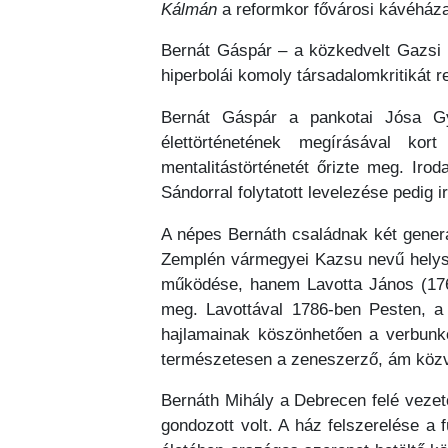
Kálmán
a reformkor fővárosi kávéházai
Bernát Gáspár – a közkedvelt Gazsi –
hiperbolái komoly társadalomkritikát r
Bernát Gáspár a pankotai Jósa Gyö
élettörténetének megírásával ko
mentalitástörténetét őrizte meg. Iro
Sándorral folytatott levelezése pedig i
A népes Bernáth családnak két generá
Zemplén vármegyei Kazsu nevű helység
működése, hanem Lavotta János (176
meg. Lavottával 1786-ben Pesten, a j
hajlamainak köszönhetően a verbunkos
természetesen a zeneszerző, ám közve
Bernáth Mihály a Debrecen felé vezető
gondozott volt. A ház felszerelése a 