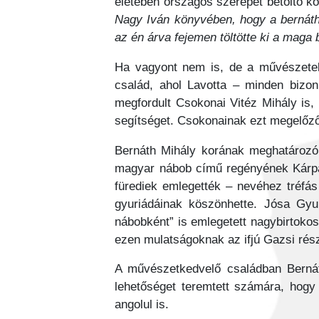
életében országos szerepet betöltő k
Nagy Iván könyvében, hogy a bernáth
az én árva fejemen töltötte ki a mag
Ha vagyont nem is, de a művészetek 
család, ahol Lavotta – minden bizon
megfordult Csokonai Vitéz Mihály is,
segítséget. Csokonainak ezt megelőző
Bernáth Mihály korának meghatározó
magyar nábob című regényének Kárpát
fürediek emlegették – nevéhez tréfás
gyuriádáinak köszönhette. Jósa Gyur
nábobként” is emlegetett nagybirtokos
ezen mulatságoknak az ifjú Gazsi rész
A művészetkedvelő családban Bernát
lehetőséget teremtett számára, hogy 
angolul is.