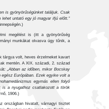
n is gyönyörűségünket találjuk. Csak
ehet untató egy jó magyar ifjú előtt.”
 ünnepségén.)
elmi megélést is (itt a gyönyörűség
dományi munkákat olvasva úgy tűnik, a
k tárgya volt, heves érzelmeket kavart
alak mentén. A XIX. századi, 2. század
sát
: „Abban az időben, mikor Bocskay
en egész Európában. Ezek egyike volt a
 mohamedánizmus egymás ellen folyó
 is a nyugathoz csatlakozott a török
rnő, 1906.)
 országban hivatalt, várnagyi tisztet