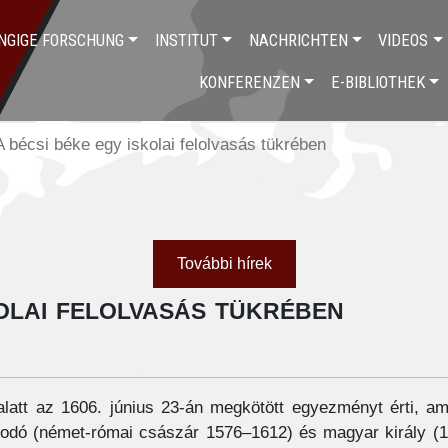
NGIGE FORSCHUNG
INSTITUT
NACHRICHTEN
VIDEOS
KONFERENZEN
E-BIBLIOTHEK
A bécsi béke egy iskolai felolvasás tükrében
További hírek
kolai felolvasás tükrében
alatt az 1606. június 23-án megkötött egyezményt érti, am
odó (német-római császár 1576–1612) és magyar király (157