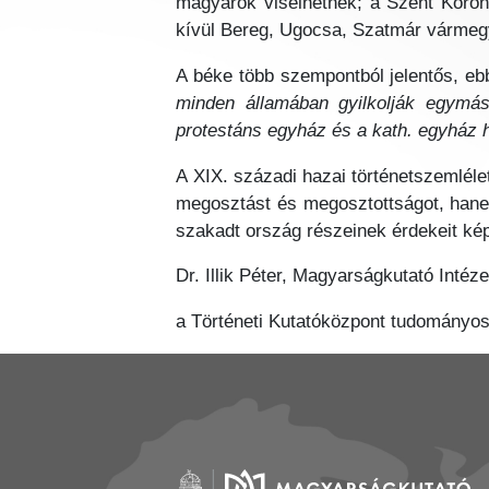
magyarok viselhetnek; a Szent Koroná
kívül Bereg, Ugocsa, Szatmár vármegy
A béke több szempontból jelentős, eb
minden államában gyilkolják egymás
protestáns egyház és a kath. egyház 
A XIX. századi hazai történetszemlé
megosztást és megosztottságot, hanem 
szakadt ország részeinek érdekeit ké
Dr. Illik Péter, Magyarságkutató Intéze
a Történeti Kutatóközpont tudományo