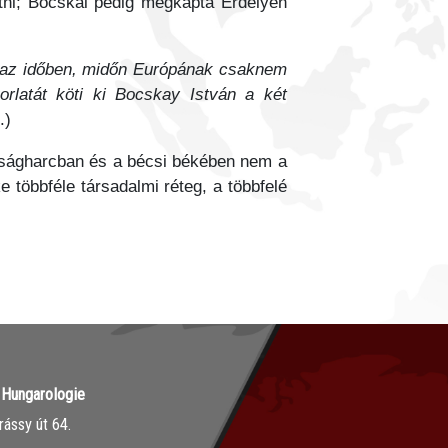
ötni; Bocskai pedig megkapta Erdélyen
n az időben, midőn Európának csaknem
rlatát köti ki Bocskay István a két
6.)
dságharcban és a bécsi békében nem a
 többféle társadalmi réteg, a többfelé
r Hungarologie
ássy út 64.