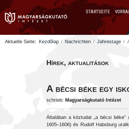
STARTSEITE
VORRA
Aktuelle Seite:
Kezdőlap
Nachrichten
Jahrestage
Hírek, aktualitások
A bécsi béke egy is
schrieb:
Magyarságkutató Intézet
Általában a köztudat „a bécsi béke” 
1605–1606) és Rudolf Habsburg uralk