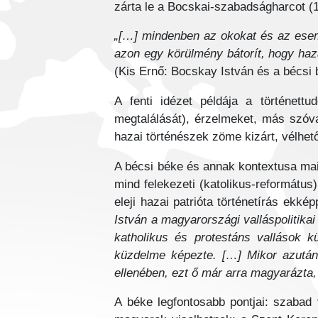
zárta le a Bocskai-szabadságharcot 
„[…] mindenben az okokat és az esem
azon egy körülmény bátorít, hogy hazá
(Kis Ernő: Bocskay István és a bécsi 
A fenti idézet példája a történett
megtalálását), érzelmeket, más szóva
hazai történészek zöme kizárt, vélhetől
A bécsi béke és annak kontextusa mai 
mind felekezeti (katolikus-református
eleji hazai patrióta történetírás ek
István a magyarországi valláspolitika
katholikus és protestáns vallások
küzdelme képezte. […] Mikor azután 
ellenében, ezt ő már arra magyarázta,
A béke legfontosabb pontjai: szabad 