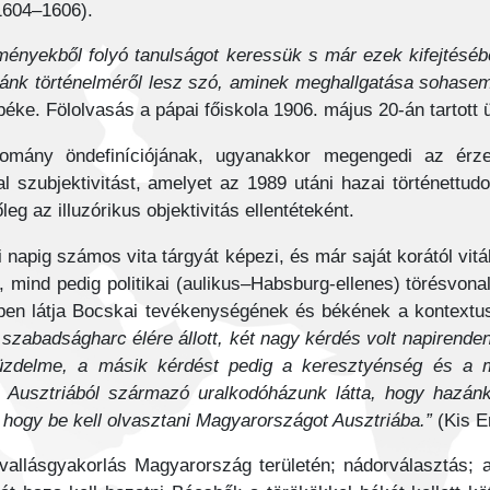
(1604–1606).
ényekből folyó tanulságot keressük s már ezek kifejtésébe
nk történelméről lesz szó, aminek meghallgatása sohasem l
béke. Fölolvasás a pápai főiskola 1906. május 20-án tartott
udomány öndefiníciójának, ugyanakkor megengedi az érz
l szubjektivitást, amelyet az 1989 utáni hazai történettu
eg az illuzórikus objektivitás ellentéteként.
napig számos vita tárgyát képezi, és már saját korától vitá
), mind pedig politikai (aulikus–Habsburg-ellenes) törésvon
képpen látja Bocskai tevékenységének és békének a kontextu
i szabadságharc élére állott, két nagy kérdés volt napirend
 küzdelme, a másik kérdést pedig a keresztyénség és a
Ausztriából származó uralkodóházunk látta, hogy hazánk
 hogy be kell olvasztani Magyarországot Ausztriába.”
(Kis E
vallásgyakorlás Magyarország területén; nádorválasztás; az