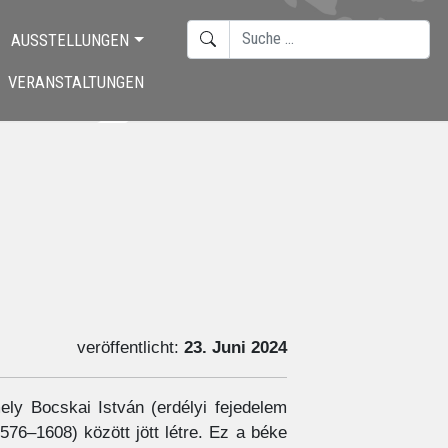
SUCHEN
AUSSTELLUNGEN
TYPE 2 OR MORE CHARACTERS F
VERANSTALTUNGEN
veröffentlicht:
23. Juni 2024
ely Bocskai István (erdélyi fejedelem
6–1608) között jött létre. Ez a béke