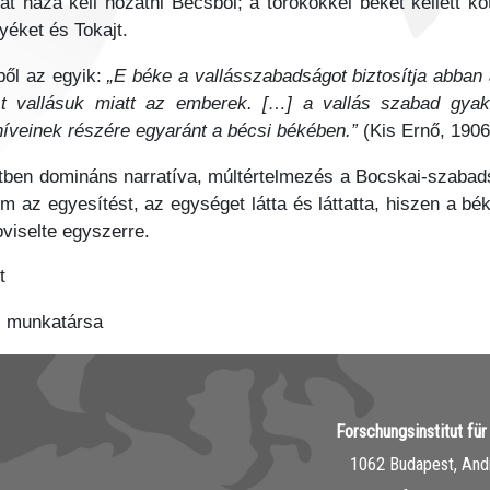
t haza kell hozatni Bécsből; a törökökkel békét kellett k
éket és Tokajt.
ből az egyik:
„E béke a vallásszabadságot biztosítja abba
t vallásuk miatt az emberek. […] a vallás szabad gyako
híveinek részére egyaránt a bécsi békében.”
(Kis Ernő, 190
letben domináns narratíva, múltértelmezés a Bocskai-szaba
az egyesítést, az egységet látta és láttatta, hiszen a béke
pviselte egyszerre.
t
s munkatársa
Forschungsinstitut fü
1062 Budapest, Andr