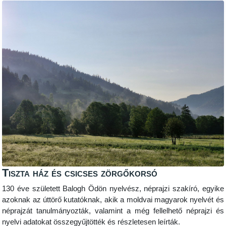
Tiszta ház és csicses zörgőkorsó
130 éve született Balogh Ödön nyelvész, néprajzi szakíró, egyike
azoknak az úttörő kutatóknak, akik a moldvai magyarok nyelvét és
néprajzát tanulmányozták, valamint a még fellelhető néprajzi és
nyelvi adatokat összegyűjtötték és részletesen leírták.