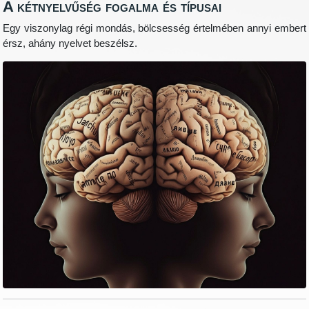
A kétnyelvűség fogalma és típusai
Egy viszonylag régi mondás, bölcsesség értelmében annyi embert
érsz, ahány nyelvet beszélsz.