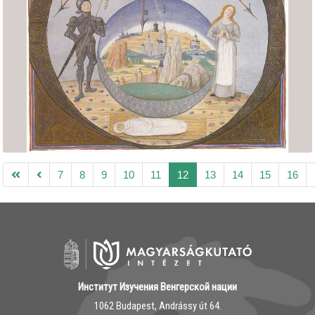
7
8
9
10
11
12
13
14
15
16
Институт Изучения Венгерской нации
1062 Budapest, Andrássy út 64.