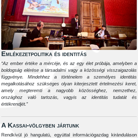
Emlékezetpolitika és identitás
“Az ember értéke a mércéje, és az egy élet próbája, amelyben a
boldogság elérése a társadalmi vagy a közösségi visszaigazolás
függvénye. Mindehhez a történelem a személyes identitás
megalkotásához szükséges olyan kiterjesztett értelmezési keret,
amely megteremti a nagyobb közösséghez, nemzethez,
országhoz való tartozás, vagyis az identitás tudatát és
értékrendjét.”
A Kassai-völgyben jártunk
Rendkívül jó hangulatú, egyúttal információgazdag kiránduláson