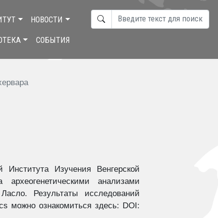
ПОИСК
ИТУТ
НОВОСТИ
TYPE 2 OR MORE CHARACTERS F
ОТЕКА
СОБЫТИЯ
хервара
й Института Изучения Венгерской
а археогенетическими анализами
Ласло. Результаты исследований
ics можно ознакомиться здесь: DOI: