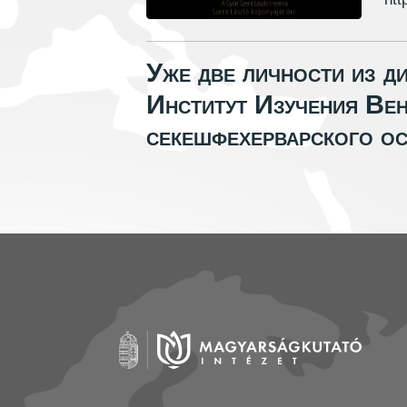
Уже две личности из д
Институт Изучения Вен
секешфехерварского ос