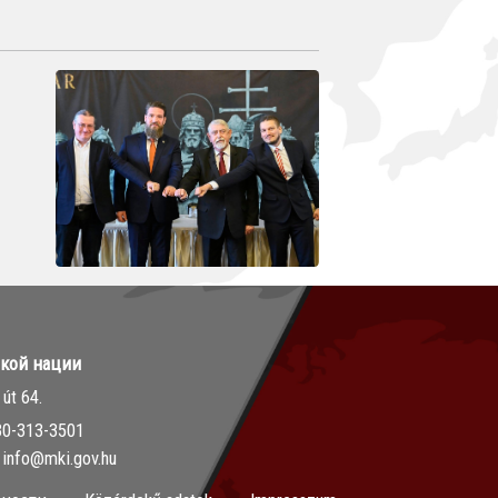
ской нации
út 64.
30-313-3501
info@mki.gov.hu