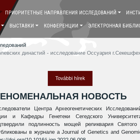
ПРИОРИТЕТНЫЕ НАПРАВЛЕНИЯ ИССЛЕДОВАНИЙ
ИНСТ
ВЫСТАВКИ
КОНФЕРЕНЦИИ
ЭЛЕКТРОННАЯ БИБЛИ
следований
олевских династий - исследование Оссуария г.Секешфе
További hírek
ЕНОМЕНАЛЬНАЯ НОВОСТЬ
следователи Центра Археогенетических Исследовани
ции и Кафедры Генетеки Сегедского Университет
дтвердили подлинность мощей реликвария Святого 
убликованы в журнале a Journal of Genetics and Genom
ps://doi.org/10.1016/j.jgg.2022.06.008