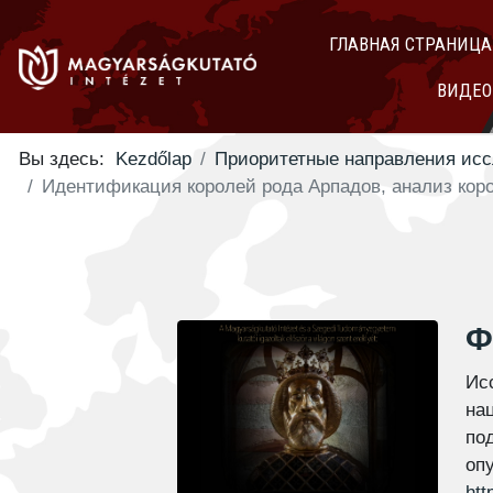
ГЛАВНАЯ СТРАНИЦА
ВИДЕО
Вы здесь:
Kezdőlap
Приоритетные направления ис
Идентификация королей рода Арпадов, анализ кор
Ф
Ис
на
по
оп
htt