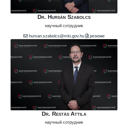
Dr. Hursán Szabolcs
научный сотрудник
hursan.szabolcs@mki.gov.hu
резюме
Dr. Restás Attila
научный сотрудник