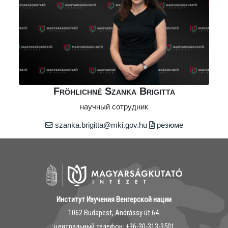
Fröhlichné Szanka Brigitta
научный сотрудник
szanka.brigitta@mki.gov.hu
резюме
Институт Изучения Венгерской нации
1062 Budapest, Andrássy út 64.
центральный телефон: ‭+36-30-313-3501