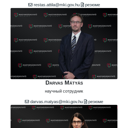
restas.attila@mki.gov.hu
резюме
Darvas Mátyás
научный сотрудник
darvas.matyas@mki.gov.hu
резюме