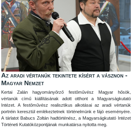
Az aradi vértanúk tekintete kísért a vásznon -
Magyar Nemzet
Kertai Zalán hagyományőrző festőművész Magyar hősök,
vértanúk című kiállításának adott otthont a Magyarságkutató
Intézet. A festőművész realisztikus alkotásai az aradi vértanúk
portréin keresztül emlékeztetnek történelmünk e fájó eseményére.
A tárlatot Babucs Zoltán hadtörténész, a Magyarságkutató Intézet
Történeti Kutatóközpontjának munkatársa nyitotta meg.