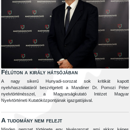
Félúton a király hátsójában
A nagy sikerű Hunyadi-sorozat sok kritikát kapott
nyelvhasználatáról beszélgetett a Mandiner Dr. Pomozi Péter
nyelvtörténésszel, a Magyarságkutató Intézet Magyar
Nyelvtörténeti Kutatóközpontjának igazgatójával.
A tudomány nem felejt
Minden nemzet története egy tévésorozat, ami akkor képes