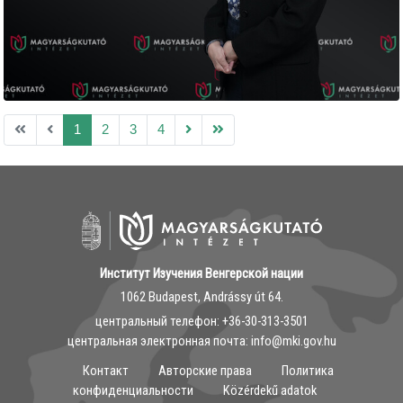
1
2
3
4
Институт Изучения Венгерской нации
1062 Budapest, Andrássy út 64.
центральный телефон: ‭+36-30-313-3501
центральная электронная почта: info@mki.gov.hu
Контакт
Авторские права
Политика
конфиденциальности
Közérdekű adatok