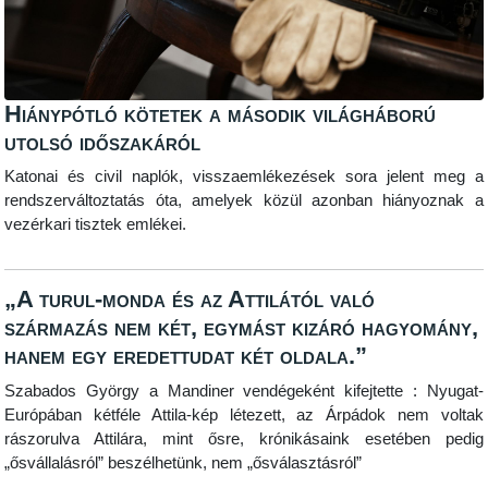
Hiánypótló kötetek a második világháború
utolsó időszakáról
Katonai és civil naplók, visszaemlékezések sora jelent meg a
rendszerváltoztatás óta, amelyek közül azonban hiányoznak a
vezérkari tisztek emlékei.
„A turul-monda és az Attilától való
származás nem két, egymást kizáró hagyomány,
hanem egy eredettudat két oldala.”
Szabados György a Mandiner vendégeként kifejtette : Nyugat-
Európában kétféle Attila-kép létezett, az Árpádok nem voltak
rászorulva Attilára, mint ősre, krónikásaink esetében pedig
„ősvállalásról” beszélhetünk, nem „ősválasztásról”