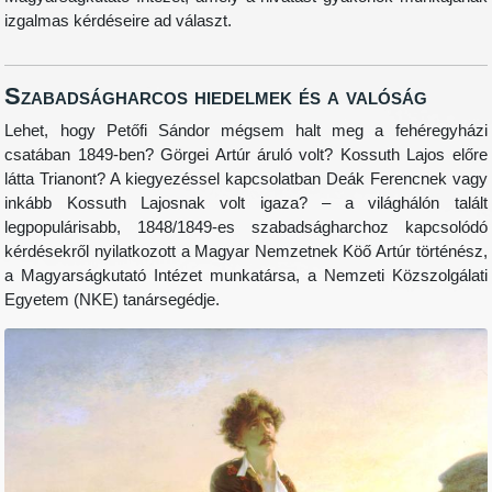
izgalmas kérdéseire ad választ.
Szabadságharcos hiedelmek és a valóság
Lehet, hogy Petőfi Sándor mégsem halt meg a fehéregyházi
csatában 1849-ben? Görgei Artúr áruló volt? Kossuth Lajos előre
látta Trianont? A kiegyezéssel kapcsolatban Deák Ferencnek vagy
inkább Kossuth Lajosnak volt igaza? – a világhálón talált
legpopulárisabb, 1848/1849-es szabadságharchoz kapcsolódó
kérdésekről nyilatkozott a Magyar Nemzetnek Köő Artúr történész,
a Magyarságkutató Intézet munkatársa, a Nemzeti Közszolgálati
Egyetem (NKE) tanársegédje.