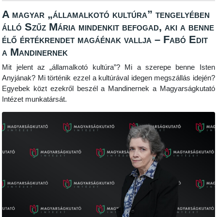
A magyar „államalkotó kultúra” tengelyében
álló Szűz Mária mindenkit befogad, aki a benne
élő értékrendet magáénak vallja – Fabó Edit
a Mandinernek
Mit jelent az „államalkotó kultúra”? Mi a szerepe benne Isten
Anyjának? Mi történik ezzel a kultúrával idegen megszállás idején?
Egyebek közt ezekről beszél a Mandinernek a Magyarságkutató
Intézet munkatársát.