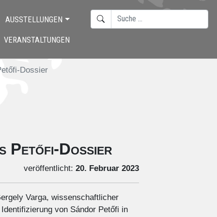
SUCHEN
AUSSTELLUNGEN
TYPE 2 OR MORE CHARACTERS F
VERANSTALTUNGEN
etőfi-Dossier
s Petőfi-Dossier
veröffentlicht:
20. Februar 2023
Gergely Varga, wissenschaftlicher
dentifizierung von Sándor Petőfi in