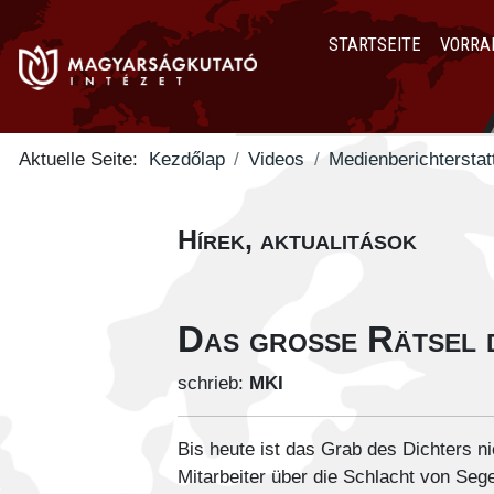
STARTSEITE
VORRA
Aktuelle Seite:
Kezdőlap
Videos
Medienberichterstat
Hírek, aktualitások
Das große Rätsel d
schrieb:
MKI
Bis heute ist das Grab des Dichters ni
Mitarbeiter über die Schlacht von Seg