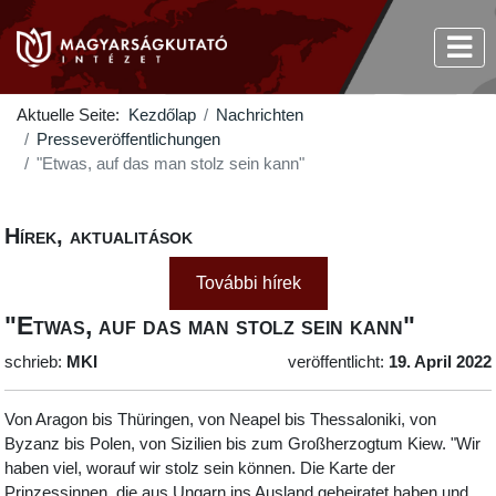
Aktuelle Seite:
Kezdőlap
Nachrichten
Presseveröffentlichungen
"Etwas, auf das man stolz sein kann"
Hírek, aktualitások
További hírek
"Etwas, auf das man stolz sein kann"
schrieb:
MKI
veröffentlicht:
19. April 2022
Von Aragon bis Thüringen, von Neapel bis Thessaloniki, von
Byzanz bis Polen, von Sizilien bis zum Großherzogtum Kiew. "Wir
haben viel, worauf wir stolz sein können. Die Karte der
Prinzessinnen, die aus Ungarn ins Ausland geheiratet haben und